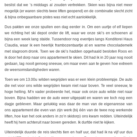
beslist dat we ’s middags al zouden vertrekken. Skien was bijna niet meer
mogelijk (er waren slechts twee liften geopend) en de combinatie slecht zicht
& bijna onbegaanbare pistes was niet echt aanlokkelijk.
Dus pakten we onze spullen een dag eerder in. Om een uurtje of elf liepen
we richting het ski depot onder de lift, waar we onze ski’s en schoenen al
bijna een week lang stalde. Tussendoor nog eventjes langs Konditorei Haus
Claudia, waar ik een heerlijk frambozentaartje at en warme chocolademelk
met slagroom dronk. Toen we de ski’s hadden opgehaald besloten Roos en
ik door het dorp naar ons appartement te skien. Dit had ik in 20 jaar nog nooit
gedaan, lag nooit genoeg sneeuw, om maar even aan te geven hoe extreem
de weersomstandigheden waren.
Toen we om 13.00u wilden wegrijden was er een klein probleempje. De auto
die net voor ons wilde wegrijden kwam niet naar boven. Te veel sneeuw, te
hoge helling. M’n vader probeerde het, maar ook onze auto wilde niet naar
boven. Bijna hadden we de auto weer uitgepakt en waren we toch nog een
dagje gebleven. Maar gelukkig was daar de man van de eigenaresse van
ons appartement die even van zijn werk (bij één van de twee nog werkende
liften, hoe kan het ook anders in zo’n skidorp) ons kwam redden. Uiteindelijk
heeft hij hem achteruit naar boven gereden. Ik durfde niet te kijken.
Uiteindelijk duurde de reis slechts tien en half uur, dat had ik na vijf uur dus