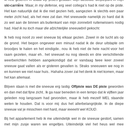
ski-carrière
. Maar,
in my defense,
erg veel collega’s had ik niet op de piste.
Het kan natuurlijk dat ik die niet gezien heb, aangezien ik slechts een paar
meter zicht had, als het mee zat dan. Het sneeuwde namelijk zo hard dat ik
zo wel aan de binnen als buitenkant van mijn zonnebril ruitenwissers nodig
had.
Had ik nu toch maar die afzichtelijke sneeuwbril gekocht.
Ik heb nog nooit zo veel sneeuw bij elkaar gezien. Zowel in de lucht als op
de grond. Het begon ongeveer een minuut nadat ik de deur uitstapte om
broodjes te halen en het eindigde.. nou ik heb niet de hele nacht voor het
raam gezeten, maar eh.. het sneeuwt nu nog steeds en drie verschillende
weerberichten hebben aangekondigd dat er vandaag twee keer zoveel
sneeuw gaat vallen als er gisteren gevallen is. Straks sneeuwen we nog in
en kunnen we niet naar huis.. Hahaha zover zal het denk ik niet komen, maar
het kan allemaal.
Blijven staan is met die sneeuw erg lastig.
Offpiste was DE piste
geworden
en dan met dat fijne zicht.. Ik ga naar beneden in een tempo dat ik vijftien jaar
geleden nog langzaam had gevonden, maar ik heb mezelf WEL staande
weten te houden. Dat is voor mij dus het allerbelangrijkste. In de diepe
sneeuw val je misschien niet hard,
maar ieeeehl wel KOUD
.
Bij het appartement heb ik me uiteindelijk wel in de sneeuw gestort, samen
met mijn zusje waren we engeltjes. Uiteindelijk viel het heus wel mee