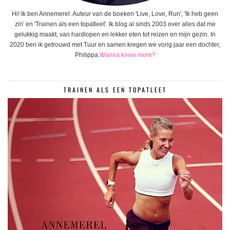
Hi! Ik ben Annemerel. Auteur van de boeken 'Live, Love, Run', 'Ik heb geen
zin' en 'Trainen als een topatleet'. Ik blog al sinds 2003 over alles dat me
gelukkig maakt, van hardlopen en lekker eten tot reizen en mijn gezin. In
2020 ben ik getrouwd met Tuur en samen kregen we vorig jaar een dochter,
Philippa.
Wanna know more?
TRAINEN ALS EEN TOPATLEET