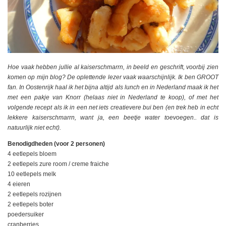
Hoe vaak hebben jullie al kaiserschmarrn, in beeld en geschrift, voorbij zien
komen op mijn blog? De oplettende lezer vaak waarschijnlijk. Ik ben GROOT
fan. In Oostenrijk haal ik het bijna altijd als lunch en in Nederland maak ik het
met een pakje van Knorr (helaas niet in Nederland te koop), of met het
volgende recept als ik in een net iets creatievere bui ben (en trek heb in echt
lekkere kaiserschmarrn, want ja, een beetje water toevoegen.. dat is
natuurlijk niet echt).
Benodigdheden (voor 2 personen)
4 eetlepels bloem
2 eetlepels zure room / creme fraiche
10 eetlepels melk
4 eieren
2 eetlepels rozijnen
2 eetlepels boter
poedersuiker
cranberries