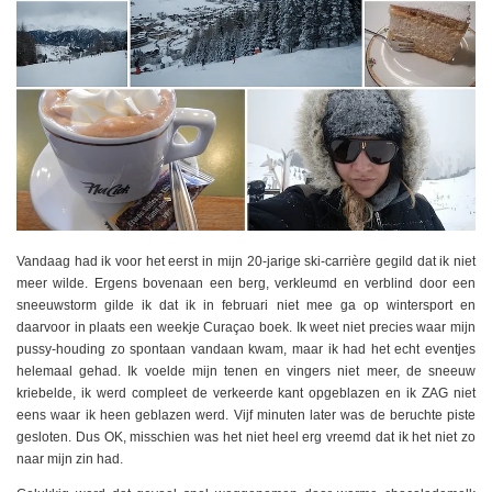
Vandaag had ik voor het eerst in mijn 20-jarige ski-carrière gegild dat ik niet
meer wilde. Ergens bovenaan een berg, verkleumd en verblind door een
sneeuwstorm gilde ik dat ik in februari niet mee ga op wintersport en
daarvoor in plaats een weekje Curaçao boek. Ik weet niet precies waar mijn
pussy-houding zo spontaan vandaan kwam, maar ik had het echt eventjes
helemaal gehad. Ik voelde mijn tenen en vingers niet meer, de sneeuw
kriebelde, ik werd compleet de verkeerde kant opgeblazen en ik ZAG niet
eens waar ik heen geblazen werd. Vijf minuten later was de beruchte piste
gesloten. Dus OK, misschien was het niet heel erg vreemd dat ik het niet zo
naar mijn zin had.