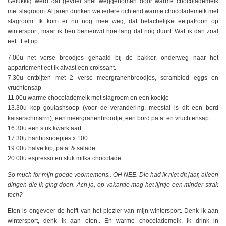
Gelukkig werd dat gevoel snel weggenomen door warme chocolademelk
met slagroom. Al jaren drinken we iedere ochtend warme chocolademelk met
slagroom. Ik kom er nu nog mee weg, dat belachelijke eetpatroon op
wintersport, maar ik ben benieuwd hoe lang dat nog duurt. Wat ik dan zoal
eet.. Let op.
7.00u net verse broodjes gehaald bij de bakker, onderweg naar het
appartement eet ik alvast een croissant.
7.30u ontbijten met 2 verse meergranenbroodjes, scrambled eggs en
vruchtensap
11.00u warme chocolademelk met slagroom en een koekje
13.30u kop goulashsoep (voor de verandering, meestal is dit een bord
kaiserschmarrn), een meergranenbroodje, een bord patat en vruchtensap
16.30u een stuk kwarktaart
17.30u haribosnoepjes x 100
19.00u halve kip, patat & salade
20.00u espresso en stuk milka chocolade
So much for mijn goede voornemens.. OH NEE. Die had ik niet dit jaar, alleen
dingen die ik ging doen. Ach ja, op vakantie mag het lijntje een minder strak
toch?
Eten is ongeveer de helft van het plezier van mijn wintersport. Denk ik aan
wintersport, denk ik aan eten.. En warme chocolademelk. Ik drink in