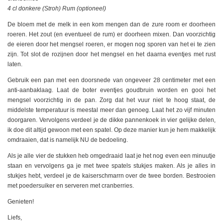
4 cl donkere (Stroh) Rum (optioneel)
De bloem met de melk in een kom mengen dan de zure room er doorheen
roeren. Het zout (en eventueel de rum) er doorheen mixen. Dan voorzichtig
de eieren door het mengsel roeren, er mogen nog sporen van het ei te zien
zijn. Tot slot de rozijnen door het mengsel en het daarna eventjes met rust
laten.
Gebruik een pan met een doorsnede van ongeveer 28 centimeter met een
anti-aanbaklaag. Laat de boter eventjes goudbruin worden en gooi het
mengsel voorzichtig in de pan. Zorg dat het vuur niet te hoog staat, de
middelste temperatuur is meestal meer dan genoeg. Laat het zo vijf minuten
doorgaren. Vervolgens verdeel je de dikke pannenkoek in vier gelijke delen,
ik doe dit altijd gewoon met een spatel. Op deze manier kun je hem makkelijk
omdraaien, dat is namelijk NU de bedoeling.
Als je alle vier de stukken heb omgedraaid laat je het nog even een minuutje
staan en vervolgens ga je met twee spatels stukjes maken. Als je alles in
stukjes hebt, verdeel je de kaiserschmarrn over de twee borden. Bestrooien
met poedersuiker en serveren met cranberries.
Genieten!
Liefs,