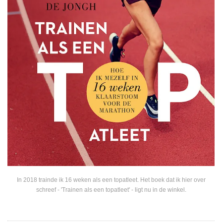
In 2018 trainde ik 16 weken als een topatleet. Het boek dat ik hier over
schreef - 'Trainen als een topatleet' - ligt nu in de winkel.