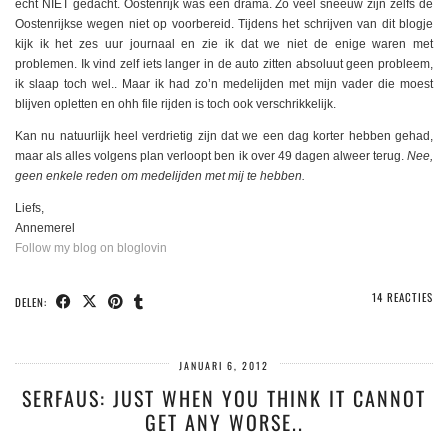
echt NIET gedacht. Oostenrijk was een drama. Zo veel sneeuw zijn zelfs de
Oostenrijkse wegen niet op voorbereid. Tijdens het schrijven van dit blogje
kijk ik het zes uur journaal en zie ik dat we niet de enige waren met
problemen. Ik vind zelf iets langer in de auto zitten absoluut geen probleem,
ik slaap toch wel.. Maar ik had zo’n medelijden met mijn vader die moest
blijven opletten en ohh file rijden is toch ook verschrikkelijk.
Kan nu natuurlijk heel verdrietig zijn dat we een dag korter hebben gehad,
maar als alles volgens plan verloopt ben ik over 49 dagen alweer terug.
Nee,
geen enkele reden om medelijden met mij te hebben.
Liefs,
Annemerel
Follow my blog on bloglovin
14 REACTIES
DELEN:
JANUARI 6, 2012
SERFAUS: JUST WHEN YOU THINK IT CANNOT
GET ANY WORSE..