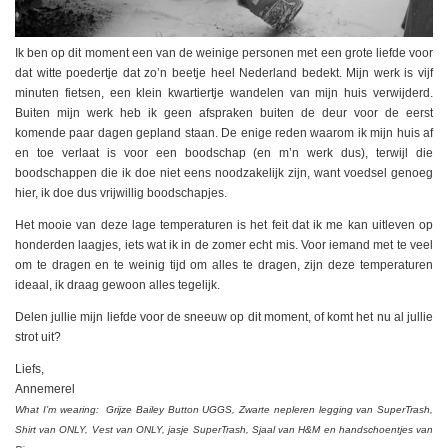
Ik ben op dit moment een van de weinige personen met een grote liefde voor
dat witte poedertje dat zo’n beetje heel Nederland bedekt. Mijn werk is vijf
minuten fietsen, een klein kwartiertje wandelen van mijn huis verwijderd.
Buiten mijn werk heb ik geen afspraken buiten de deur voor de eerst
komende paar dagen gepland staan. De enige reden waarom ik mijn huis af
en toe verlaat is voor een boodschap (en m’n werk dus), terwijl die
boodschappen die ik doe niet eens noodzakelijk zijn, want voedsel genoeg
hier, ik doe dus vrijwillig boodschapjes.
Het mooie van deze lage temperaturen is het feit dat ik me kan uitleven op
honderden laagjes, iets wat ik in de zomer echt mis. Voor iemand met te veel
om te dragen en te weinig tijd om alles te dragen, zijn deze temperaturen
ideaal, ik draag gewoon alles tegelijk.
Delen jullie mijn liefde voor de sneeuw op dit moment, of komt het nu al jullie
strot uit?
Liefs,
Annemerel
What I’m wearing: Grijze Bailey Button UGGS, Zwarte nepleren legging van SuperTrash,
Shirt van ONLY, Vest van ONLY, jasje SuperTrash, Sjaal van H&M en handschoentjes van