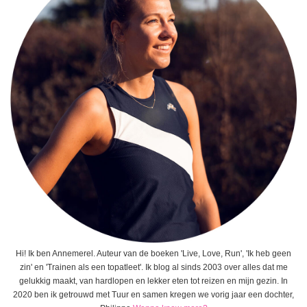
Hi! Ik ben Annemerel. Auteur van de boeken 'Live, Love, Run', 'Ik heb geen
zin' en 'Trainen als een topatleet'. Ik blog al sinds 2003 over alles dat me
gelukkig maakt, van hardlopen en lekker eten tot reizen en mijn gezin. In
2020 ben ik getrouwd met Tuur en samen kregen we vorig jaar een dochter,