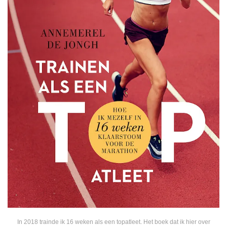
In 2018 trainde ik 16 weken als een topatleet. Het boek dat ik hier over