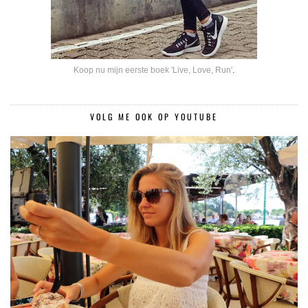
Koop nu mijn eerste boek 'Live, Love, Run'
.
VOLG ME OOK OP YOUTUBE