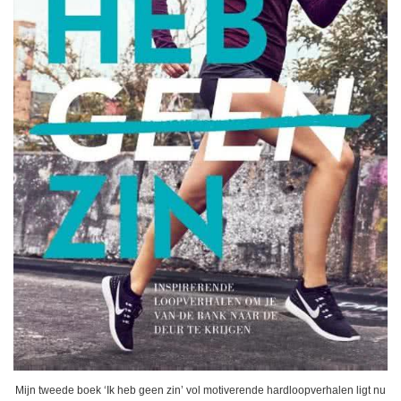
Mijn tweede boek ‘Ik heb geen zin’ vol motiverende hardloopverhalen ligt nu