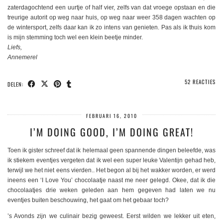
zaterdagochtend een uurtje of half vier, zelfs van dat vroege opstaan en die
treurige autorit op weg naar huis, op weg naar weer 358 dagen wachten op
de wintersport, zelfs daar kan ik zo intens van genieten. Pas als ik thuis kom
is mijn stemming toch wel een klein beetje minder.
Liefs,
Annemerel
52 REACTIES
DELEN:
FEBRUARI 16, 2010
I’M DOING GOOD, I’M DOING GREAT!
Toen ik gister schreef dat ik helemaal geen spannende dingen beleefde, was
ik stiekem eventjes vergeten dat ik wel een super leuke Valentijn gehad heb,
terwijl we het niet eens vierden.. Het begon al bij het wakker worden, er werd
ineens een ‘I Love You’ chocolaatje naast me neer gelegd. Okee, dat ik die
chocolaatjes drie weken geleden aan hem gegeven had laten we nu
eventjes buiten beschouwing, het gaat om het gebaar toch?
’s Avonds zijn we culinair bezig geweest. Eerst wilden we lekker uit eten,