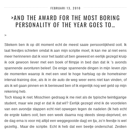
FEBRUARI 13, 2010
>AND THE AWARD FOR THE MOST BORING
PERSONALITY OF THE YEAR GOES TO…
>
Stiekem ben ik op dit moment echt de meest saaie persoonlijkheid ooit. Ik
laat feestjes schieten omdat ik aan mijn scriptie moet, ik kan me al niet eens
meer herinneren dat ik voor het laatst uit ben geweest en eerlijk gezegd kruip
ik ook gewoon liever met een boek of filmpje in bed dan dat ik ’s avonds
spannende avonturen beleef. De enige spannende dingen in mijn leven zijn
de momenten waarop ik met een veel te hoge hartslag op de hometrainer
interval-training doe, als ik in de auto de weg weer eens niet kan vinden, of
als ik wil gaan pinnen en ik benieuwd ben of ik eigenlijk nog wel geld op mijn
rekening heb.
Toch klaag ik niet. Misschien gedraag ik me niet als de typische twintigjarige
student, maar wie zegt er dat ik dat wil? Eerlijk gezegd vind ik de voordelen
van een avondje stappen echt niet opwegen tegen de nadelen (Ik heb echt
de ergste katers ooit, ben een week daarna nog steeds sleep-deprived, en
de dag erna is voor mij altijd een weggegooide dag) en tja, zo’n feestje is wel
gezellig.. Maar die scriptie. Echt ik heb dat een beetje onderschat. Zestien