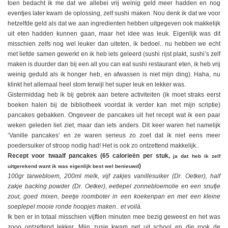
toen bedacht ik me dat we allebei vrij weinig geld meer hadden en nog
eventjes later kwam de oplossing, zelf sushi maken. Nou denk ik dat we voor
hetzelfde geld als dat we aan ingredienten hebben uitgegeven ook makkelijk
uit eten hadden kunnen gaan, maar het idee was leuk. Eigenlijk was dit
misschien zelfs nog wel leuker dan uiteten, ik bedoel.. nu hebben we echt
met liefde samen gewerkt en ik heb iets geleerd (sushi rijst plakt, sushi’s zelf
maken is duurder dan bij een all you can eat sushi restaurant eten, ik heb vrij
weinig geduld als ik honger heb, en afwassen is niet mijn ding). Haha, nu
klinkt het allemaal heel stom terwijl het super leuk en lekker was.
Gistermiddag heb ik bij gebrek aan betere activiteiten (ik moet straks eerst
boeken halen bij de bibliotheek voordat ik verder kan met mijn scriptie)
pancakes gebakken. Ongeveer de pancakes uit het recept wat ik een paar
weken geleden liet ziet, maar dan iets anders. Dit keer waren het namelijk
‘Vanille pancakes’ en ze waren serieus zo zoet dat ik niet eens meer
poedersuiker of stroop nodig had! Het is ook zo ontzettend makkelijk..
Recept voor twaalf pancakes (65 calorieën per stuk,
ja d
at heb ik zelf
)
uitgerekend want ik was eigenlijk best wel benieuwd
100gr tarwebloem, 200ml melk, vijf zakjes vanillesuiker (Dr. Oetker), half
zakje backing powder (Dr. Oetker), eetlepel zonnebloemolie en een snufje
zout, goed mixen, beetje roomboter in een koekenpan en met een kleine
soeplepel mooie ronde hoopjes maken.. et voilà.
Ik ben er in totaal misschien vijftien minuten mee bezig geweest en het was
zooo ontzettend lekker. Mijn zusje kwam net uit school en die rook de