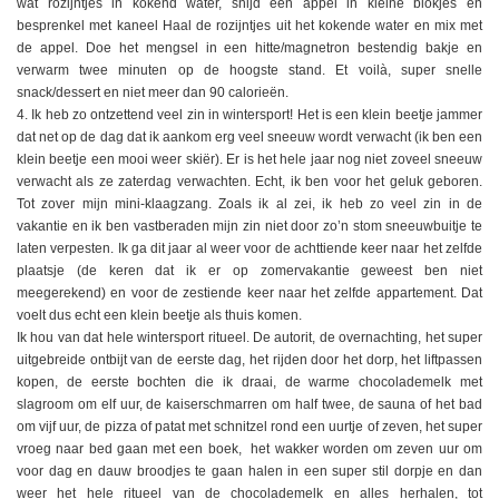
wat rozijntjes in kokend water, snijd een appel in kleine blokjes en
besprenkel met kaneel Haal de rozijntjes uit het kokende water en mix met
de appel. Doe het mengsel in een hitte/magnetron bestendig bakje en
verwarm twee minuten op de hoogste stand. Et voilà, super snelle
snack/dessert en niet meer dan 90 calorieën.
4. Ik heb zo ontzettend veel zin in wintersport! Het is een klein beetje jammer
dat net op de dag dat ik aankom erg veel sneeuw wordt verwacht (ik ben een
klein beetje een mooi weer skiër). Er is het hele jaar nog niet zoveel sneeuw
verwacht als ze zaterdag verwachten. Echt, ik ben voor het geluk geboren.
Tot zover mijn mini-klaagzang. Zoals ik al zei, ik heb zo veel zin in de
vakantie en ik ben vastberaden mijn zin niet door zo’n stom sneeuwbuitje te
laten verpesten. Ik ga dit jaar al weer voor de achttiende keer naar het zelfde
plaatsje (de keren dat ik er op zomervakantie geweest ben niet
meegerekend) en voor de zestiende keer naar het zelfde appartement. Dat
voelt dus echt een klein beetje als thuis komen.
Ik hou van dat hele wintersport ritueel. De autorit, de overnachting, het super
uitgebreide ontbijt van de eerste dag, het rijden door het dorp, het liftpassen
kopen, de eerste bochten die ik draai, de warme chocolademelk met
slagroom om elf uur, de kaiserschmarren om half twee, de sauna of het bad
om vijf uur, de pizza of patat met schnitzel rond een uurtje of zeven, het super
vroeg naar bed gaan met een boek, het wakker worden om zeven uur om
voor dag en dauw broodjes te gaan halen in een super stil dorpje en dan
weer het hele ritueel van de chocolademelk en alles herhalen, tot