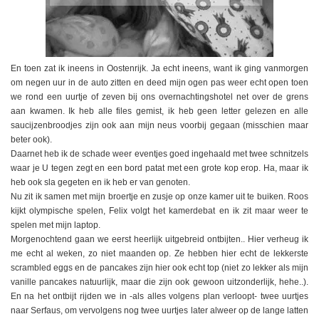
En toen zat ik ineens in Oostenrijk. Ja echt ineens, want ik ging vanmorgen
om negen uur in de auto zitten en deed mijn ogen pas weer echt open toen
we rond een uurtje of zeven bij ons overnachtingshotel net over de grens
aan kwamen. Ik heb alle files gemist, ik heb geen letter gelezen en alle
saucijzenbroodjes zijn ook aan mijn neus voorbij gegaan (misschien maar
beter ook).
Daarnet heb ik de schade weer eventjes goed ingehaald met twee schnitzels
waar je U tegen zegt en een bord patat met een grote kop erop. Ha, maar ik
heb ook sla gegeten en ik heb er van genoten.
Nu zit ik samen met mijn broertje en zusje op onze kamer uit te buiken. Roos
kijkt olympische spelen, Felix volgt het kamerdebat en ik zit maar weer te
spelen met mijn laptop.
Morgenochtend gaan we eerst heerlijk uitgebreid ontbijten.. Hier verheug ik
me echt al weken, zo niet maanden op. Ze hebben hier echt de lekkerste
scrambled eggs en de pancakes zijn hier ook echt top (niet zo lekker als mijn
vanille pancakes natuurlijk, maar die zijn ook gewoon uitzonderlijk, hehe..).
En na het ontbijt rijden we in -als alles volgens plan verloopt- twee uurtjes
naar Serfaus, om vervolgens nog twee uurtjes later alweer op de lange latten