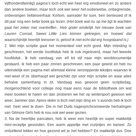
vijfhonderdtwintig) pagina’s toch echt wel heel erg emotioneel en zo anders
dan andere boeken, maar toch ook wel weer het ouderwetse, onbegrensde,
onbevangen liefdesverhaal. Kortom, aanrader for sure, ben benieuwd of ik
dit jaar nog een beter boek ga lezen.
(Het boek wat nu op me ligt te wachten
gaat het zeker niet overtreffen.. Heb gister eindelijk het nieuwe boek van
Lauren Conrad, Sweet Little Lies binnen gekregen, en hoewel dat
waarschijnlijk heerlijk leesvoer is, geloof ik niet echt dat erg hoogstaand is.)
2. Met mijn scriptie gaat het momenteel niet echt goed. Mijn inleiding is
geschreven, het eerste hoofdstuk heb ik ook ingeleverd, maar het tweede
hoofdstuk.. Ik heb vandaag van elf tot vijf naar mijn worddocumentje
gestaard, ik heb een paar zinnen geschreven, een paar gewist en heb nu
uiteindelijk een pagina met allemaal kleine versnipperde tekstjes waarvan ik
niet weet of ze überhaupt wel geschikt zijn voor mijn scriptie en waar alles
behalve samenhang in zit. Vandaag was gewoon geen scriptiedag,
morgenochtend voor college nog maar eens naar de bibliotheek om wat
meer boeken te halen en dan proberen we het op wintersport gewoon wel
weer. Jammer dan. Apres-skiën is toch niet mijn ding en ’s avonds heb ik toch
niet heel veel te doen. Die in het Duits nagesynchroniseerde herhalingen
van Gilmore Girls heb ik nou ook wel weer gezien.
3. Na de heerlijke pancakes, heb ik weer een heerlijk en super makkelijk
mini-receptje gevonden. Een warm appeltje met rozijntjes en kaneel. Zo
ontzettend lekker en hoe gezond wil je het hebben? En makkelijk dus. Doe