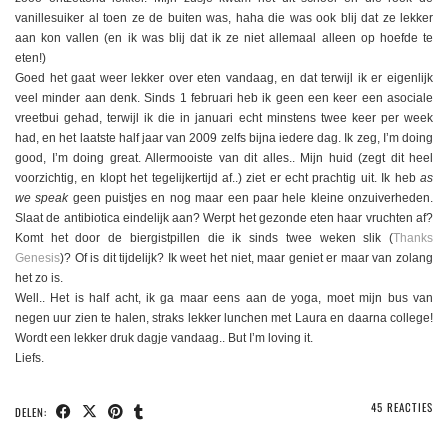
vanillesuiker al toen ze de buiten was, haha die was ook blij dat ze lekker
aan kon vallen (en ik was blij dat ik ze niet allemaal alleen op hoefde te
eten!)
Goed het gaat weer lekker over eten vandaag, en dat terwijl ik er eigenlijk
veel minder aan denk. Sinds 1 februari heb ik geen een keer een asociale
vreetbui gehad, terwijl ik die in januari echt minstens twee keer per week
had, en het laatste half jaar van 2009 zelfs bijna iedere dag. Ik zeg, I’m doing
good, I’m doing great. Allermooiste van dit alles.. Mijn huid (zegt dit heel
voorzichtig, en klopt het tegelijkertijd af..) ziet er echt prachtig uit. Ik heb
as
we speak
geen puistjes en nog maar een paar hele kleine onzuiverheden.
Slaat de antibiotica eindelijk aan? Werpt het gezonde eten haar vruchten af?
Komt het door de biergistpillen die ik sinds twee weken slik (
Thanks
Genesis
)? Of is dit tijdelijk? Ik weet het niet, maar geniet er maar van zolang
het zo is.
Well.. Het is half acht, ik ga maar eens aan de yoga, moet mijn bus van
negen uur zien te halen, straks lekker lunchen met Laura en daarna college!
Wordt een lekker druk dagje vandaag.. But I’m loving it.
Liefs.
45 REACTIES
DELEN: