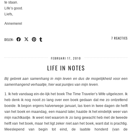
te staan.
Life’s good.
Liefs,
Annemerel
7 REACTIES
DELEN:
FEBRUARI 17, 2010
LIFE IN NOTES
Bij gebrek aan samenhang in mijn leven en dus de mogelijkheid voor een
samenhangend verhaaltje, hier wat puntjes van mijn leven.
1. Ik heb vandaag ein-de-lijk het boek The Time Traveler’s Wife uitgelezen. Ik
heb denk ik nog nooit zo lang over een boek gedaan dat me zo ontzettend
boeide. Ik begon ergens halverwege januari, las toen in twee dagen de helft
van het boek en maandag, een maand later, haalde ik het eindelijk weer van
mijn nachtkastje. Ik weet niet waarom ik zo lang gewacht heb met de tweede
helft van het boek, maar het ligt zeker niet aan het boek, want dat is prachtig.
Meeslepend van begin tot eind, de laatste honderd (van de