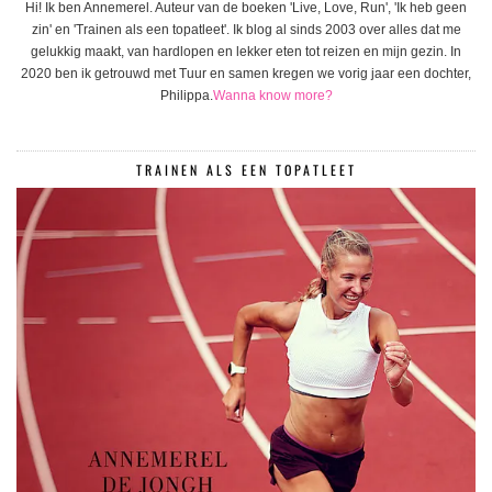
Hi! Ik ben Annemerel. Auteur van de boeken 'Live, Love, Run', 'Ik heb geen
zin' en 'Trainen als een topatleet'. Ik blog al sinds 2003 over alles dat me
gelukkig maakt, van hardlopen en lekker eten tot reizen en mijn gezin. In
2020 ben ik getrouwd met Tuur en samen kregen we vorig jaar een dochter,
Philippa.
Wanna know more?
TRAINEN ALS EEN TOPATLEET