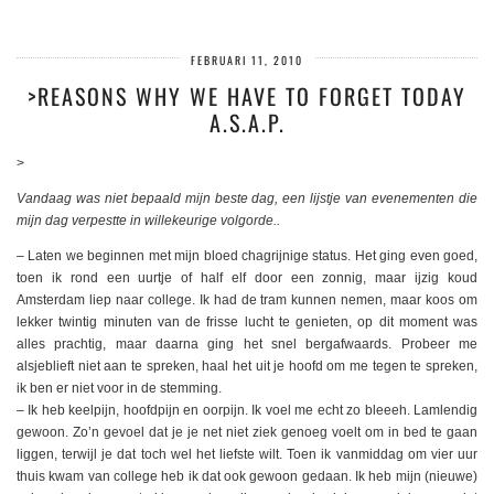
FEBRUARI 11, 2010
>REASONS WHY WE HAVE TO FORGET TODAY
A.S.A.P.
>
Vandaag was niet bepaald mijn beste dag, een lijstje van evenementen die
mijn dag verpestte in willekeurige volgorde..
– Laten we beginnen met mijn bloed chagrijnige status. Het ging even goed,
toen ik rond een uurtje of half elf door een zonnig, maar ijzig koud
Amsterdam liep naar college. Ik had de tram kunnen nemen, maar koos om
lekker twintig minuten van de frisse lucht te genieten, op dit moment was
alles prachtig, maar daarna ging het snel bergafwaards. Probeer me
alsjeblieft niet aan te spreken, haal het uit je hoofd om me tegen te spreken,
ik ben er niet voor in de stemming.
– Ik heb keelpijn, hoofdpijn en oorpijn. Ik voel me echt zo bleeeh. Lamlendig
gewoon. Zo’n gevoel dat je je net niet ziek genoeg voelt om in bed te gaan
liggen, terwijl je dat toch wel het liefste wilt. Toen ik vanmiddag om vier uur
thuis kwam van college heb ik dat ook gewoon gedaan. Ik heb mijn (nieuwe)