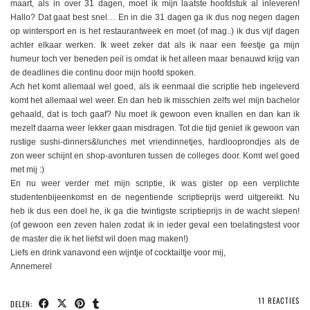
maart, als in over 31 dagen, moet ik mijn laatste hoofdstuk al inleveren!
Hallo? Dat gaat best snel… En in die 31 dagen ga ik dus nog negen dagen
op wintersport en is het restaurantweek en moet (of mag..) ik dus vijf dagen
achter elkaar werken. Ik weet zeker dat als ik naar een feestje ga mijn
humeur toch ver beneden peil is omdat ik het alleen maar benauwd krijg van
de deadlines die continu door mijn hoofd spoken.
Ach het komt allemaal wel goed, als ik eenmaal die scriptie heb ingeleverd
komt het allemaal wel weer. En dan heb ik misschien zelfs wel mijn bachelor
gehaald, dat is toch gaaf? Nu moet ik gewoon even knallen en dan kan ik
mezelf daarna weer lekker gaan misdragen. Tot die tijd geniet ik gewoon van
rustige sushi-dinners&lunches met vriendinnetjes, hardlooprondjes als de
zon weer schijnt en shop-avonturen tussen de colleges door. Komt wel goed
met mij :)
En nu weer verder met mijn scriptie, ik was gister op een verplichte
studentenbijeenkomst en de negentiende scriptieprijs werd uitgereikt. Nu
heb ik dus een doel he, ik ga die twintigste scriptieprijs in de wacht slepen!
(of gewoon een zeven halen zodat ik in ieder geval een toelatingstest voor
de master die ik het liefst wil doen mag maken!)
Liefs en drink vanavond een wijntje of cocktailtje voor mij,
Annemerel
11 REACTIES
DELEN: