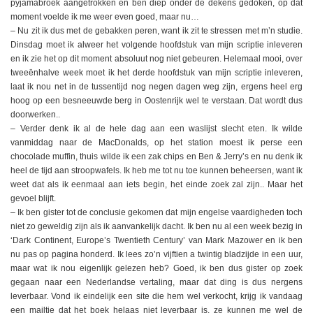
pyjamabroek aangetrokken en ben diep onder de dekens gedoken, op dat
moment voelde ik me weer even goed, maar nu…
– Nu zit ik dus met de gebakken peren, want ik zit te stressen met m’n studie.
Dinsdag moet ik alweer het volgende hoofdstuk van mijn scriptie inleveren
en ik zie het op dit moment absoluut nog niet gebeuren. Helemaal mooi, over
tweeënhalve week moet ik het derde hoofdstuk van mijn scriptie inleveren,
laat ik nou net in de tussentijd nog negen dagen weg zijn, ergens heel erg
hoog op een besneeuwde berg in Oostenrijk wel te verstaan. Dat wordt dus
doorwerken..
– Verder denk ik al de hele dag aan een waslijst slecht eten. Ik wilde
vanmiddag naar de MacDonalds, op het station moest ik perse een
chocolade muffin, thuis wilde ik een zak chips en Ben & Jerry’s en nu denk ik
heel de tijd aan stroopwafels. Ik heb me tot nu toe kunnen beheersen, want ik
weet dat als ik eenmaal aan iets begin, het einde zoek zal zijn.. Maar het
gevoel blijft.
– Ik ben gister tot de conclusie gekomen dat mijn engelse vaardigheden toch
niet zo geweldig zijn als ik aanvankelijk dacht. Ik ben nu al een week bezig in
‘Dark Continent, Europe’s Twentieth Century’ van Mark Mazower en ik ben
nu pas op pagina honderd. Ik lees zo’n vijftien a twintig bladzijde in een uur,
maar wat ik nou eigenlijk gelezen heb? Goed, ik ben dus gister op zoek
gegaan naar een Nederlandse vertaling, maar dat ding is dus nergens
leverbaar. Vond ik eindelijk een site die hem wel verkocht, krijg ik vandaag
een mailtje dat het boek helaas niet leverbaar is, ze kunnen me wel de