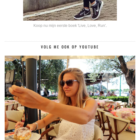
Koop nu mijn eerste boek 'Live, Love, Run'
.
VOLG ME OOK OP YOUTUBE