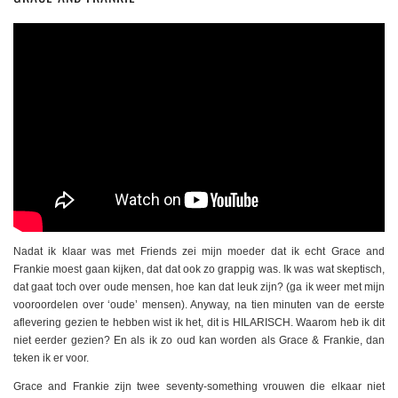
Nadat ik klaar was met Friends zei mijn moeder dat ik echt Grace and
Frankie moest gaan kijken, dat dat ook zo grappig was. Ik was wat skeptisch,
dat gaat toch over oude mensen, hoe kan dat leuk zijn? (ga ik weer met mijn
vooroordelen over ‘oude’ mensen). Anyway, na tien minuten van de eerste
aflevering gezien te hebben wist ik het, dit is HILARISCH. Waarom heb ik dit
niet eerder gezien? En als ik zo oud kan worden als Grace & Frankie, dan
teken ik er voor.
Grace and Frankie zijn twee seventy-something vrouwen die elkaar niet