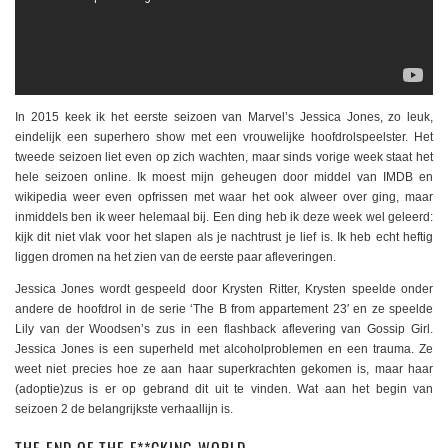
In 2015 keek ik het eerste seizoen van Marvel’s Jessica Jones, zo leuk,
eindelijk een superhero show met een vrouwelijke hoofdrolspeelster. Het
tweede seizoen liet even op zich wachten, maar sinds vorige week staat het
hele seizoen online. Ik moest mijn geheugen door middel van IMDB en
wikipedia weer even opfrissen met waar het ook alweer over ging, maar
inmiddels ben ik weer helemaal bij. Een ding heb ik deze week wel geleerd:
kijk dit niet vlak voor het slapen als je nachtrust je lief is. Ik heb echt heftig
liggen dromen na het zien van de eerste paar afleveringen.
Jessica Jones wordt gespeeld door Krysten Ritter, Krysten speelde onder
andere de hoofdrol in de serie ‘The B from appartement 23′ en ze speelde
Lily van der Woodsen’s zus in een flashback aflevering van Gossip Girl.
Jessica Jones is een superheld met alcoholproblemen en een trauma. Ze
weet niet precies hoe ze aan haar superkrachten gekomen is, maar haar
(adoptie)zus is er op gebrand dit uit te vinden. Wat aan het begin van
seizoen 2 de belangrijkste verhaallijn is.