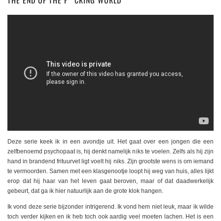
THE END OF THE F**CKING WORLD
Deze serie keek ik in een avondje uit. Het gaat over een jongen die een
zelfbenoemd psychopaat is, hij denkt namelijk niks te voelen. Zelfs als hij zijn
hand in brandend frituurvet ligt voelt hij niks. Zijn grootste wens is om iemand
te vermoorden. Samen met een klasgenootje loopt hij weg van huis, alles lijkt
erop dat hij haar van het leven gaat beroven, maar of dat daadwerkelijk
gebeurt, dat ga ik hier natuurlijk aan de grote klok hangen.
Ik vond deze serie bijzonder intrigerend. Ik vond hem niet leuk, maar ik wilde
toch verder kijken en ik heb toch ook aardig veel moeten lachen. Het is een