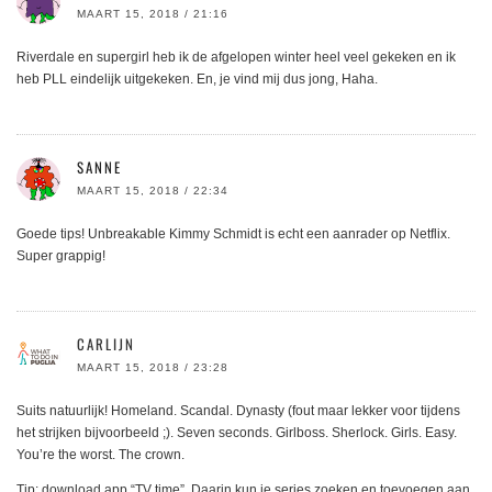
MAART 15, 2018 / 21:16
Riverdale en supergirl heb ik de afgelopen winter heel veel gekeken en ik
heb PLL eindelijk uitgekeken. En, je vind mij dus jong, Haha.
SANNE
MAART 15, 2018 / 22:34
Goede tips! Unbreakable Kimmy Schmidt is echt een aanrader op Netflix.
Super grappig!
CARLIJN
MAART 15, 2018 / 23:28
Suits natuurlijk! Homeland. Scandal. Dynasty (fout maar lekker voor tijdens
het strijken bijvoorbeeld ;). Seven seconds. Girlboss. Sherlock. Girls. Easy.
You’re the worst. The crown.
Tip: download app “TV time”. Daarin kun je series zoeken en toevoegen aan