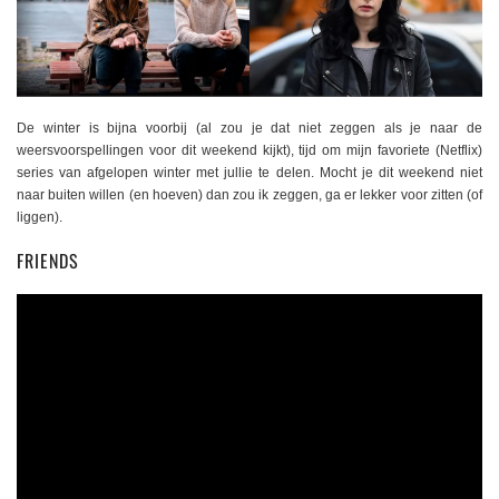
De winter is bijna voorbij (al zou je dat niet zeggen als je naar de
weersvoorspellingen voor dit weekend kijkt), tijd om mijn favoriete (Netflix)
series van afgelopen winter met jullie te delen. Mocht je dit weekend niet
naar buiten willen (en hoeven) dan zou ik zeggen, ga er lekker voor zitten (of
liggen).
FRIENDS