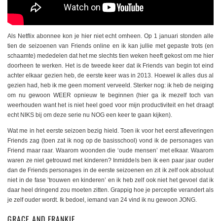
Als Netflix abonnee kon je hier niet echt omheen. Op 1 januari stonden alle
tien de seizoenen van Friends online en ik kan jullie met gepaste trots (en
schaamte) mededelen dat het me slechts tien weken heeft gekost om me hier
doorheen te werken. Het is de tweede keer dat ik Friends van begin tot eind
achter elkaar gezien heb, de eerste keer was in 2013. Hoewel ik alles dus al
gezien had, heb ik me geen moment verveeld. Sterker nog: ik heb de neiging
om nu gewoon WEER opnieuw te beginnen (hier ga ik mezelf toch van
weerhouden want het is niet heel goed voor mijn productiviteit en het draagt
echt NIKS bij om deze serie nu NOG een keer te gaan kijken).
Wat me in het eerste seizoen bezig hield. Toen ik voor het eerst afleveringen
Friends zag (toen zat ik nog op de basisschool) vond ik de personages van
Friend maar raar. Waarom woonden die ‘oude mensen’ met elkaar. Waarom
waren ze niet getrouwd met kinderen? Inmiddels ben ik een paar jaar ouder
dan de Friends personages in de eerste seizoenen en zit ik zelf ook absoluut
niet in de fase ’trouwen en kinderen’ en ik heb zelf ook niet het gevoel dat ik
daar heel dringend zou moeten zitten. Grappig hoe je perceptie verandert als
je zelf ouder wordt. Ik bedoel, iemand van 24 vind ik nu gewoon JONG.
GRACE AND FRANKIE