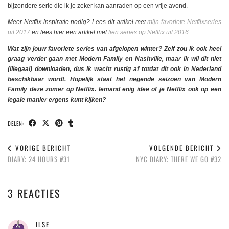
bijzondere serie die ik je zeker kan aanraden op een vrije avond.
Meer Netflix inspiratie nodig? Lees dit artikel met
mijn favoriete Netflixseries
uit 2017
en lees hier een artikel met
tien series op Netflix uit 2016
.
Wat zijn jouw favoriete series van afgelopen winter? Zelf zou ik ook heel
graag verder gaan met Modern Family en Nashville, maar ik wil dit niet
(illegaal) downloaden, dus ik wacht rustig af totdat dit ook in Nederland
beschikbaar wordt. Hopelijk staat het negende seizoen van Modern
Family deze zomer op Netflix. Iemand enig idee of je Netflix ook op een
legale manier ergens kunt kijken?
DELEN:
VORIGE BERICHT
VOLGENDE BERICHT
DIARY: 24 HOURS #31
NYC DIARY: THERE WE GO #32
3 REACTIES
ILSE