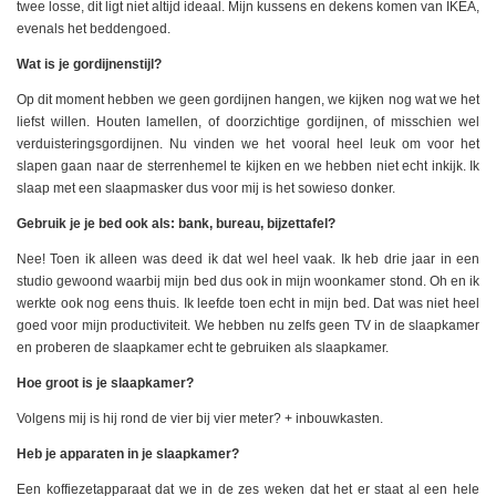
twee losse, dit ligt niet altijd ideaal. Mijn kussens en dekens komen van IKEA,
evenals het beddengoed.
Wat is je gordijnenstijl?
Op dit moment hebben we geen gordijnen hangen, we kijken nog wat we het
liefst willen. Houten lamellen, of doorzichtige gordijnen, of misschien wel
verduisteringsgordijnen. Nu vinden we het vooral heel leuk om voor het
slapen gaan naar de sterrenhemel te kijken en we hebben niet echt inkijk. Ik
slaap met een slaapmasker dus voor mij is het sowieso donker.
Gebruik je je bed ook als: bank, bureau, bijzettafel?
Nee! Toen ik alleen was deed ik dat wel heel vaak. Ik heb drie jaar in een
studio gewoond waarbij mijn bed dus ook in mijn woonkamer stond. Oh en ik
werkte ook nog eens thuis. Ik leefde toen echt in mijn bed. Dat was niet heel
goed voor mijn productiviteit. We hebben nu zelfs geen TV in de slaapkamer
en proberen de slaapkamer echt te gebruiken als slaapkamer.
Hoe groot is je slaapkamer?
Volgens mij is hij rond de vier bij vier meter? + inbouwkasten.
Heb je apparaten in je slaapkamer?
Een koffiezetapparaat dat we in de zes weken dat het er staat al een hele