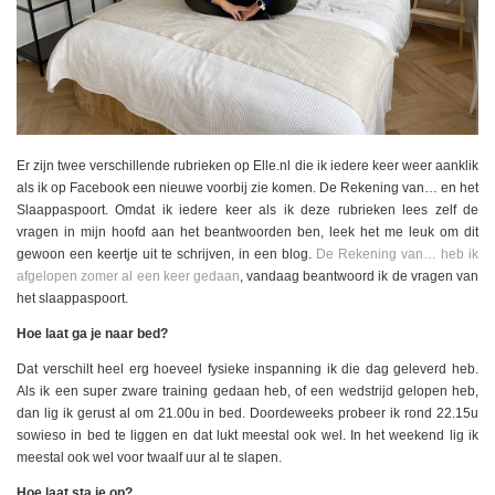
Er zijn twee verschillende rubrieken op Elle.nl die ik iedere keer weer aanklik
als ik op Facebook een nieuwe voorbij zie komen. De Rekening van… en het
Slaappaspoort. Omdat ik iedere keer als ik deze rubrieken lees zelf de
vragen in mijn hoofd aan het beantwoorden ben, leek het me leuk om dit
gewoon een keertje uit te schrijven, in een blog.
De Rekening van… heb ik
afgelopen zomer al een keer gedaan
, vandaag beantwoord ik de vragen van
het slaappaspoort.
Hoe laat ga je naar bed?
Dat verschilt heel erg hoeveel fysieke inspanning ik die dag geleverd heb.
Als ik een super zware training gedaan heb, of een wedstrijd gelopen heb,
dan lig ik gerust al om 21.00u in bed. Doordeweeks probeer ik rond 22.15u
sowieso in bed te liggen en dat lukt meestal ook wel. In het weekend lig ik
meestal ook wel voor twaalf uur al te slapen.
Hoe laat sta je op?