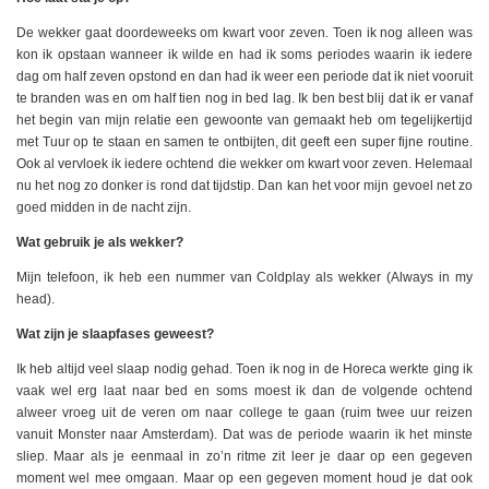
De wekker gaat doordeweeks om kwart voor zeven. Toen ik nog alleen was
kon ik opstaan wanneer ik wilde en had ik soms periodes waarin ik iedere
dag om half zeven opstond en dan had ik weer een periode dat ik niet vooruit
te branden was en om half tien nog in bed lag. Ik ben best blij dat ik er vanaf
het begin van mijn relatie een gewoonte van gemaakt heb om tegelijkertijd
met Tuur op te staan en samen te ontbijten, dit geeft een super fijne routine.
Ook al vervloek ik iedere ochtend die wekker om kwart voor zeven. Helemaal
nu het nog zo donker is rond dat tijdstip. Dan kan het voor mijn gevoel net zo
goed midden in de nacht zijn.
Wat gebruik je als wekker?
Mijn telefoon, ik heb een nummer van Coldplay als wekker (Always in my
head).
Wat zijn je slaapfases geweest?
Ik heb altijd veel slaap nodig gehad. Toen ik nog in de Horeca werkte ging ik
vaak wel erg laat naar bed en soms moest ik dan de volgende ochtend
alweer vroeg uit de veren om naar college te gaan (ruim twee uur reizen
vanuit Monster naar Amsterdam). Dat was de periode waarin ik het minste
sliep. Maar als je eenmaal in zo’n ritme zit leer je daar op een gegeven
moment wel mee omgaan. Maar op een gegeven moment houd je dat ook