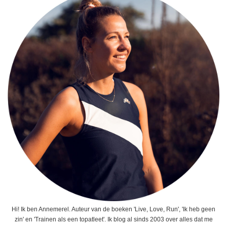
Hi! Ik ben Annemerel. Auteur van de boeken 'Live, Love, Run', 'Ik heb geen
zin' en 'Trainen als een topatleet'. Ik blog al sinds 2003 over alles dat me