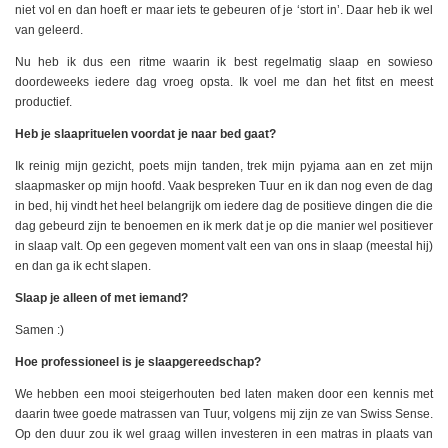
niet vol en dan hoeft er maar iets te gebeuren of je ‘stort in’. Daar heb ik wel
van geleerd.
Nu heb ik dus een ritme waarin ik best regelmatig slaap en sowieso
doordeweeks iedere dag vroeg opsta. Ik voel me dan het fitst en meest
productief.
Heb je slaaprituelen voordat je naar bed gaat?
Ik reinig mijn gezicht, poets mijn tanden, trek mijn pyjama aan en zet mijn
slaapmasker op mijn hoofd. Vaak bespreken Tuur en ik dan nog even de dag
in bed, hij vindt het heel belangrijk om iedere dag de positieve dingen die die
dag gebeurd zijn te benoemen en ik merk dat je op die manier wel positiever
in slaap valt. Op een gegeven moment valt een van ons in slaap (meestal hij)
en dan ga ik echt slapen.
Slaap je alleen of met iemand?
Samen :)
Hoe professioneel is je slaapgereedschap?
We hebben een mooi steigerhouten bed laten maken door een kennis met
daarin twee goede matrassen van Tuur, volgens mij zijn ze van Swiss Sense.
Op den duur zou ik wel graag willen investeren in een matras in plaats van