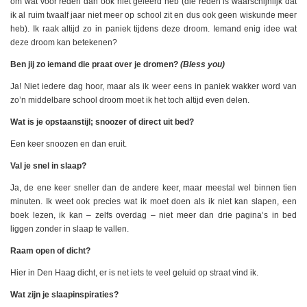
om wat voor reden dan ook niet geleerd heb (die reden is waarschijnlijk dat
ik al ruim twaalf jaar niet meer op school zit en dus ook geen wiskunde meer
heb). Ik raak altijd zo in paniek tijdens deze droom. Iemand enig idee wat
deze droom kan betekenen?
Ben jij zo iemand die praat over je dromen?
(Bless you)
Ja! Niet iedere dag hoor, maar als ik weer eens in paniek wakker word van
zo’n middelbare school droom moet ik het toch altijd even delen.
Wat is je opstaanstijl; snoozer of direct uit bed?
Een keer snoozen en dan eruit.
Val je snel in slaap?
Ja, de ene keer sneller dan de andere keer, maar meestal wel binnen tien
minuten. Ik weet ook precies wat ik moet doen als ik niet kan slapen, een
boek lezen, ik kan – zelfs overdag – niet meer dan drie pagina’s in bed
liggen zonder in slaap te vallen.
Raam open of dicht?
Hier in Den Haag dicht, er is net iets te veel geluid op straat vind ik.
Wat zijn je slaapinspiraties?