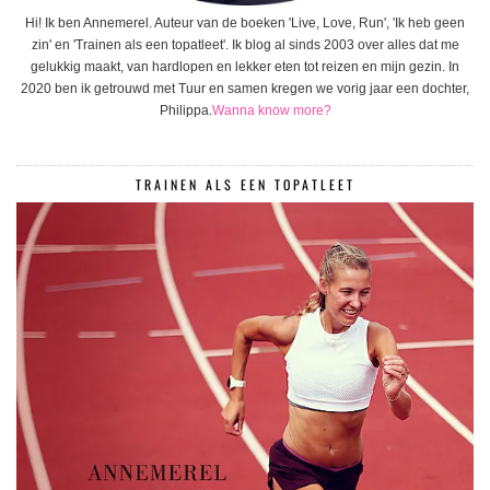
Hi! Ik ben Annemerel. Auteur van de boeken 'Live, Love, Run', 'Ik heb geen
zin' en 'Trainen als een topatleet'. Ik blog al sinds 2003 over alles dat me
gelukkig maakt, van hardlopen en lekker eten tot reizen en mijn gezin. In
2020 ben ik getrouwd met Tuur en samen kregen we vorig jaar een dochter,
Philippa.
Wanna know more?
TRAINEN ALS EEN TOPATLEET