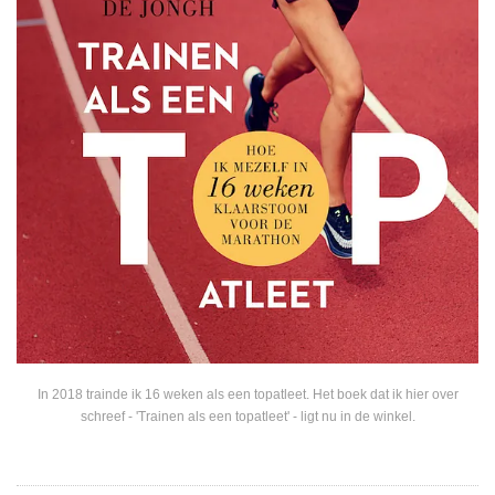
In 2018 trainde ik 16 weken als een topatleet. Het boek dat ik hier over
schreef - 'Trainen als een topatleet' - ligt nu in de winkel.