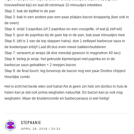
hoeveelheid kip) en laat dit minimaal 10 minuutjes intrekken.
Stap 2: bak de kipfilet in de pan
Stap 3: bak in een andere pan een paar plakjes bacon knapperig (kan ook in
de oven)
Stap 4: snijd 3 paprikas (of 2 paprikas en een courgette, of wat jij zelf wil)
Stap 5: gooi de paprikas bij de gare kip in de pan, bak paar minuutjes mee
Stap 6: (dit is 1 van de top stappen haha): doe 1 eetlepel barbecue saus in
de koekenpan erbij!! Laat dit dus even meee bakken/sudderen
Stap 7: verwarm je wraps (ik doe meestal gewoon in magnetron 40 sec)
Stap 8: beleg je wrap: het gekruide kipmengsel met paprika en in de
barbecue saus gebakken + 2 reepjes bacon.
Stap 9: de final touch: leg bovenop de bacon nog een paar Doritos chipjes!
Heerlijke combi
Het is echt het beste eten ooit haha! Als ik geen zin heb om doritos in huis te
halen kan je dat ook prima weghalen natuurlijk. En bacon kan je ook nog
weghalen. Maar de kruidencombi en barbecuesaus is wel heilig!
STEPHANIE
APRIL 26, 2018 / 20:31