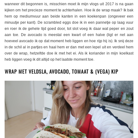
wanneer dit begonnen is, misschien moet ik mijn vlogs uit 2017 is na gaan
kijken om het precieze moment te achterhalen. Hoe ik de wrap maak? Ik bak
hem op mediumvuur aan beide kanten in een koekenpan (ongeveer een
minuutje per kant). De scrambled eggs doe ik in een pannetje op laag vuur
en roer ik de gehele tijd goed door, tot slot voeg ik daar wat peper en zout
aan toe. De avocado is meestal een kwart of een halve (ligt er net aan
hoeveel avocado ik op dat moment heb liggen en hoe rijp hij is). Ik snij deze
in de schil al in partjes en haal hem er dan met een lepel uit en verdeel hem
over de wrap, hetzelfde doe ik met het ei. Als ik koriander in mijn koelkast
heb liggen voeg ik dit altijd op het laatste moment toe.
WRAP MET VELDSLA, AVOCADO, TOMAAT & (VEGA) KIP