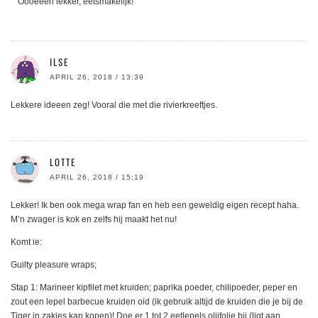
Oooeeeh lekker, eetsmakelijk!
ILSE
APRIL 26, 2018 / 13:39
Lekkere ideeen zeg! Vooral die met die rivierkreeftjes.
LOTTE
APRIL 26, 2018 / 15:19
Lekker! Ik ben ook mega wrap fan en heb een geweldig eigen recept haha.
M’n zwager is kok en zelfs hij maakt het nu!
Komt ie:
Guilty pleasure wraps;
Stap 1: Marineer kipfilet met kruiden; paprika poeder, chilipoeder, peper en
zout een lepel barbecue kruiden oid (ik gebruik altijd de kruiden die je bij de
Tiger in zakjes kan kopen)! Doe er 1 tot 2 eetlepels olijfolie bij (ligt aan