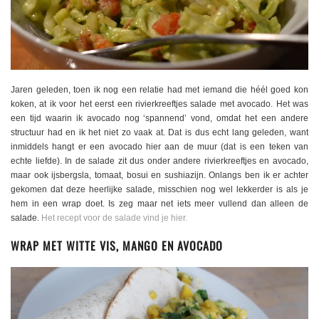
Jaren geleden, toen ik nog een relatie had met iemand die héél goed kon
koken, at ik voor het eerst een rivierkreeftjes salade met avocado. Het was
een tijd waarin ik avocado nog ‘spannend’ vond, omdat het een andere
structuur had en ik het niet zo vaak at. Dat is dus echt lang geleden, want
inmiddels hangt er een avocado hier aan de muur (dat is een teken van
echte liefde). In de salade zit dus onder andere rivierkreeftjes en avocado,
maar ook ijsbergsla, tomaat, bosui en sushiazijn. Onlangs ben ik er achter
gekomen dat deze heerlijke salade, misschien nog wel lekkerder is als je
hem in een wrap doet. Is zeg maar net iets meer vullend dan alleen de
salade.
Het recept voor de salade vind je hier.
WRAP MET WITTE VIS, MANGO EN AVOCADO