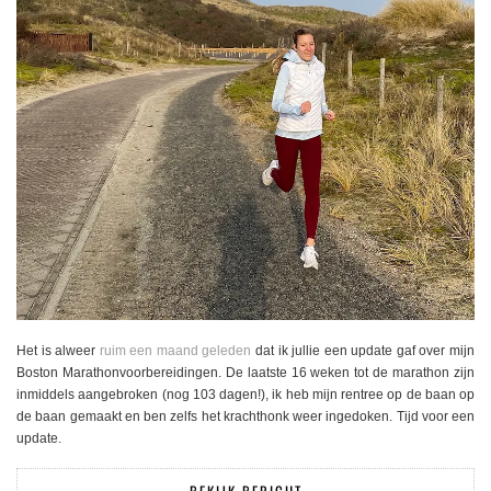
Het is alweer
ruim een maand geleden
dat ik jullie een update gaf over mijn
Boston Marathonvoorbereidingen. De laatste 16 weken tot de marathon zijn
inmiddels aangebroken (nog 103 dagen!), ik heb mijn rentree op de baan op
de baan gemaakt en ben zelfs het krachthonk weer ingedoken. Tijd voor een
update.
BEKIJK BERICHT