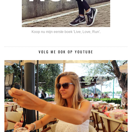
Koop nu mijn eerste boek 'Live, Love, Run'
.
VOLG ME OOK OP YOUTUBE