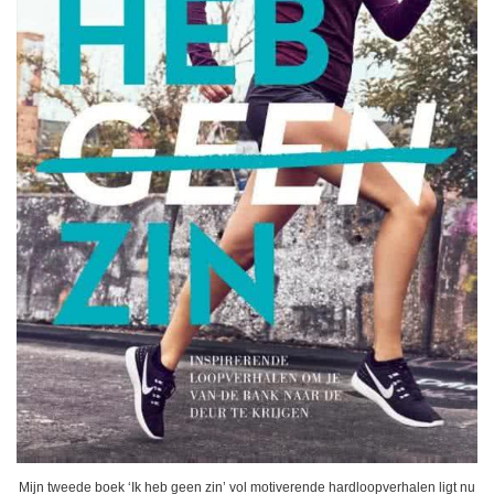
Mijn tweede boek ‘Ik heb geen zin’ vol motiverende hardloopverhalen ligt nu