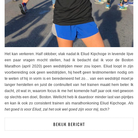
Het kan verkeren. Half oktober, vlak nadat ik Eliud Kipchoge in levende lijve
een paar vragen mocht stellen, had ik bedacht dat ik voor de Boston
Marathon (april 2020) geen wedstrijden meer zou lopen. Eliud loopt in zijn
voorbereiding ook geen wedstrijden, hij heeft geen testmomenten nodig om
te weten of hij in vorm is en beredeneerd het zo… van een wedstrijd moet je
langer herstellen en juist de continuïteit van het trainen maakt hem beter. Ik
dacht, zit wat in, waarom focus ik me het komende half jaar ook niet gewoon
op slechts een doel, Boston. Wellicht heb ik daardoor minder last van pijntjes
en kan ik ook zo consistent trainen als marathonkoning Eliud Kipchoge.
Als
het goed is voor Eliud, zal het ook wel goed zijn voor mij, toch?
BEKIJK BERICHT