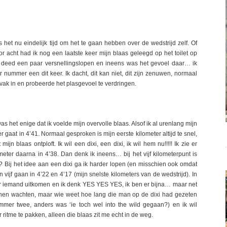
het nu eindelijk tijd om het te gaan hebben over de wedstrijd zelf. Of
voor acht had ik nog een laatste keer mijn blaas geleegd op het toilet op
Ik deed een paar versnellingslopen en ineens was het gevoel daar… ik
nummer een dit keer. Ik dacht, dit kan niet, dit zijn zenuwen, normaal
tvak in en probeerde het plasgevoel te verdringen.
s het enige dat ik voelde mijn overvolle blaas. Alsof ik al urenlang mijn
 gaat in 4’41. Normaal gesproken is mijn eerste kilometer altijd te snel,
jn blaas ontploft. Ik wil een dixi, een dixi, ik wil hem nu!!!!! Ik zie er
ter daarna in 4’38. Dan denk ik ineens… bij het vijf kilometerpunt is
 Bij het idee aan een dixi ga ik harder lopen (en misschien ook omdat
 vijf gaan in 4’22 en 4’17 (mijn snelste kilometers van de wedstrijd). In
 zie er iemand uitkomen en ik denk YES YES YES, ik ben er bijna… maar net
kunnen wachten, maar wie weet hoe lang die man op de dixi had gezeten
ummer twee, anders was ‘ie toch wel into the wild gegaan?) en ik wil
 ritme te pakken, alleen die blaas zit me echt in de weg.