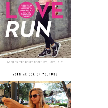
Koop nu mijn eerste boek 'Live, Love, Run'
.
VOLG ME OOK OP YOUTUBE