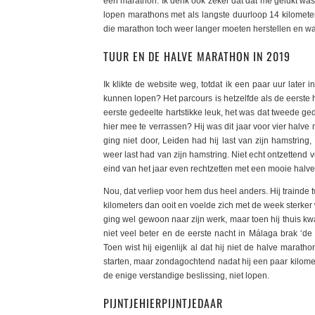
een marathon. Ik denk ook zeker dat dat me gelukt wa
lopen marathons met als langste duurloop 14 kilomet
die marathon toch weer langer moeten herstellen en wa
TUUR EN DE HALVE MARATHON IN 2019
Ik klikte de website weg, totdat ik een paar uur later
kunnen lopen? Het parcours is hetzelfde als de eerste 
eerste gedeelte hartstikke leuk, het was dat tweede g
hier mee te verrassen? Hij was dit jaar voor vier hal
ging niet door, Leiden had hij last van zijn hamstring
weer last had van zijn hamstring. Niet echt ontzettend
eind van het jaar even rechtzetten met een mooie halv
Nou, dat verliep voor hem dus heel anders. Hij traind
kilometers dan ooit en voelde zich met de week sterker w
ging wel gewoon naar zijn werk, maar toen hij thuis kwa
niet veel beter en de eerste nacht in Málaga brak ‘de
Toen wist hij eigenlijk al dat hij niet de halve marat
starten, maar zondagochtend nadat hij een paar kilome
de enige verstandige beslissing, niet lopen.
PIJNTJEHIERPIJNTJEDAAR