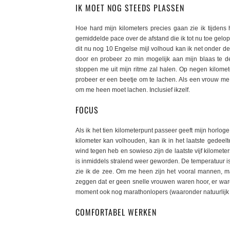
IK MOET NOG STEEDS PLASSEN
Hoe hard mijn kilometers precies gaan zie ik tijdens 
gemiddelde pace over de afstand die ik tot nu toe gel
dit nu nog 10 Engelse mijl volhoud kan ik net onder de
door en probeer zo min mogelijk aan mijn blaas te d
stoppen me uit mijn ritme zal halen. Op negen kilomete
probeer er een beetje om te lachen. Als een vrouw me 
om me heen moet lachen. Inclusief ikzelf.
FOCUS
Als ik het tien kilometerpunt passeer geeft mijn horlo
kilometer kan volhouden, kan ik in het laatste gedeelte
wind tegen heb en sowieso zijn de laatste vijf kilomete
is inmiddels stralend weer geworden. De temperatuur is
zie ik de zee. Om me heen zijn het vooral mannen, ma
zeggen dat er geen snelle vrouwen waren hoor, er war
moment ook nog marathonlopers (waaronder natuurlijk 
COMFORTABEL WERKEN