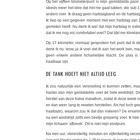
Op het vijftien kilometerpunt is mijn gemiddelde pace 
steeds meer het idee dat het me gaat lukken, die sub 1
anders over. Ik draag geen hartslagband en de hartsla
Ik liep op een gegeven moment met een hartslag van 187
gemeten heeft. Nu denk ik wel dat mijn hartslag in e
dat ik me nog vrij comfortabel voel? Dat lijkt me klinklar
Op 17 kilometer, normaal gesproken het punt dat ik de
denk ik nu ‘wow, ja ik voel dat ik aan het werk ben, m
geen enkele andere lichamelijke klacht. De plas is
haalbaar zijn.
DE TANK HOEFT NIET ALTIJD LEEG
Ik zou natuurlijk een versnelling in kunnen zetten, ma
harder dan mijn gemiddelde over de hele wedstrijd. De r
herstel van deze halve marathon, zodat ik deze week no
en dan weer lang te moeten herstellen. Als het toch 
haalbaar), waarom zou ik dat dan riskeren? De ervaring
na een wedstrijd zelfs een beetje grieperig voel. Ik heb
mijn lichaam ‘afbreek’. Dit is niet mijn eindpunt.
Na een uur, vierendertig minuten en vijfentwintig seco
nog net (bruto) onder de 1.35 te lopen, ik zag de klok 