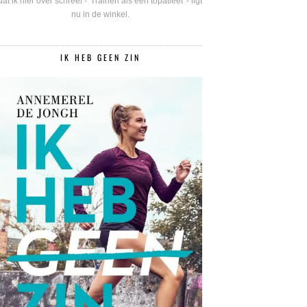
dat ik hier over schreef - 'Trainen als een topatleet' - ligt
nu in de winkel.
IK HEB GEEN ZIN