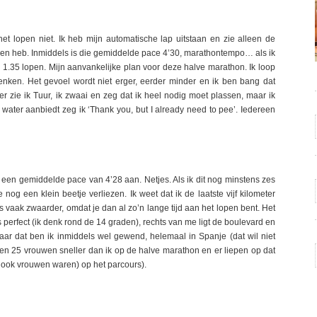
het lopen niet. Ik heb mijn automatische lap uitstaan en zie alleen de
open heb. Inmiddels is die gemiddelde pace 4’30, marathontempo… als ik
 1.35 lopen. Mijn aanvankelijke plan voor deze halve marathon. Ik loop
enken. Het gevoel wordt niet erger, eerder minder en ik ben bang dat
r zie ik Tuur, ik zwaai en zeg dat ik heel nodig moet plassen, maar ik
water aanbiedt zeg ik ‘Thank you, but I already need to pee’. Iedereen
ge een gemiddelde pace van 4’28 aan. Netjes. Als ik dit nog minstens zes
 nog een klein beetje verliezen. Ik weet dat ik de laatste vijf kilometer
rs vaak zwaarder, omdat je dan al zo’n lange tijd aan het lopen bent. Het
 perfect (ik denk rond de 14 graden), rechts van me ligt de boulevard en
ar dat ben ik inmiddels wel gewend, helemaal in Spanje (dat wil niet
en 25 vrouwen sneller dan ik op de halve marathon en er liepen op dat
ook vrouwen waren) op het parcours).