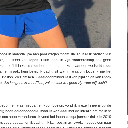
choge in levende lijve een paar vragen mocht stellen, had ik bedacht dat
rijden meer zou lopen. Eliud loopt in zijn voorbereiding ook geen
weten of hij in vorm is en beredeneerd het zo… van een wedstrijd moet
 trainen maakt hem beter. Ik dacht, zit wat in, waarom focus ik me het
 Boston. Wellicht heb ik daardoor minder last van pijntjes en kan ik ook
ge.
Als het goed is voor Eliud, zal het ook wel goed zijn voor mij, toch?
begonnen was met trainen voor Boston, vond ik mezelf ineens op de
ij) nooit eerder gedeeld, maar ik was daar met de intentie om me in te
an een hoop veranderen. Ik vond het ineens mega jammer dat ik in 2019
was goed gegaan en ik dacht… ik kan best in acht weken opbouwen naar