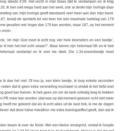
nog steeds 4’28. Het vocht in mijn blaas lijkt te verdampen en ik krijg
.35. Ik ben niet mega hard aan het werk, ook al denkt mijn horloge daar
gmeting van mijn horloge geeft standaard veel meer aan dan mijn band.
, terwijl de sportarts tot vier keer toe een maximale hartslag van 179
xtreme gevallen wel hoger dan 179 kan worden, maar 187, op het moment
e onzin.
nk, ‘oh mijn God moet ik echt nog vier hele kilometers en een beetje’,
aar ik heb het niet echt zwaar?’. Maar benen zijn helemaal OK en ik heb
 helemaal verdampt en ik voel me sterk. Die 1.34.eneenbeetje moet
ar ik doe het niet. Of nou ja, een klein beetje, ik loop enkele seconden
eden dat ik geen extra versnelling inschakel is omdat ik het liefst snel
g goed kan trainen. Ik heb geen zin om de tank volledig leeg te trekken
geen PR meer kan worden (dat was op dat moment gewoon echt niet meer
 heeft me geleerd dat als ik echt alles uit de kast trek, ik me de dagen
 liever dat deze halve marathon me extra trainingseffect geeft, dan dat ik
nden kwam ik over de finish. Met een kleine eindsprint, omdat ik hoopte
namelijk op 1:34.50 staan toen ik in de buurt kwam. Helaas is dat me net