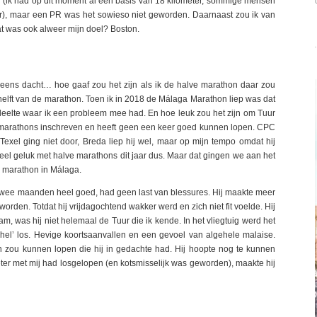
s (ik had op dit moment al een basis van 18 kilometer, sommige mensen
er), maar een PR was het sowieso niet geworden. Daarnaast zou ik van
t was ook alweer mijn doel? Boston.
 ineens dacht… hoe gaaf zou het zijn als ik de halve marathon daar zou
helft van de marathon. Toen ik in 2018 de Málaga Marathon liep was dat
edeelte waar ik een probleem mee had. En hoe leuk zou het zijn om Tuur
ve marathons inschreven en heeft geen een keer goed kunnen lopen. CPC
, Texel ging niet door, Breda liep hij wel, maar op mijn tempo omdat hij
 veel geluk met halve marathons dit jaar dus. Maar dat gingen we aan het
e marathon in Málaga.
e twee maanden heel goed, had geen last van blessures. Hij maakte meer
orden. Totdat hij vrijdagochtend wakker werd en zich niet fit voelde. Hij
m, was hij niet helemaal de Tuur die ik kende. In het vliegtuig werd het
 hel’ los. Hevige koortsaanvallen en een gevoel van algehele malaise.
hon zou kunnen lopen die hij in gedachte had. Hij hoopte nog te kunnen
ter met mij had losgelopen (en kotsmisselijk was geworden), maakte hij