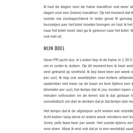
Ik had de dagen voor de halve marathon ook weer all
dagen voor een (halve) marathon. Op het moment dat ik 
voelde me zondagochtend in ieder geval fit genoeg 
bezoekjes aan het toilet moeten brengen en had ik het g
naar het toilet moet, dan ga ik gewoon naar het toilet
ook niet uit.
MIJN DOEL
Geen PR-jacht dus. In Leiden liep ik de halve in 1.30.51
om er onder te duiken. Op dit moment ben ik heel and
veel getraind op snelheid. Ik liep twee keer per week
per uur). Ik liep ook wedstrijden over kortere afstand
september niet meer op de baan en kom tijdens een tr
kilometer per uur), het tempo dat ik zou moeten lopen 
minuten volhouden en de keren dat ik dat gedaan he
onrealistisch om dan te denken dat je dat tempo dan in
Het tempo dat ik de afgelopen acht weken wel ontzette
Acht weken lang stond er iedere week minstens een tr
Soms zelfs twee keer per week. Het voelde tijdens een 
voor doen. Maar ik wist ook dat je in een wedstrijd va