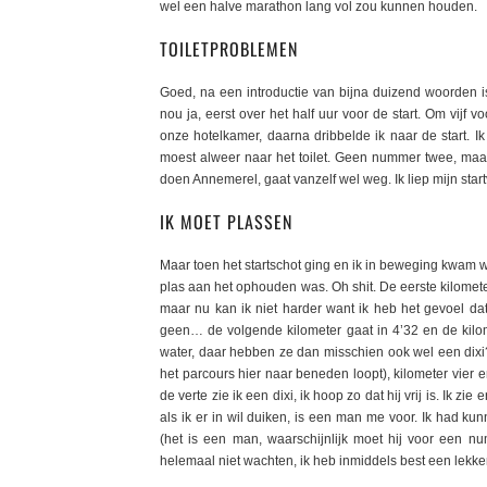
wel een halve marathon lang vol zou kunnen houden.
TOILETPROBLEMEN
Goed, na een introductie van bijna duizend woorden is 
nou ja, eerst over het half uur voor de start. Om vijf 
onze hotelkamer, daarna dribbelde ik naar de start. 
moest alweer naar het toilet. Geen nummer twee, maar 
doen Annemerel, gaat vanzelf wel weg. Ik liep mijn star
IK MOET PLASSEN
Maar toen het startschot ging en ik in beweging kwam wa
plas aan het ophouden was. Oh shit. De eerste kilometer
maar nu kan ik niet harder want ik heb het gevoel dat mi
geen… de volgende kilometer gaat in 4’32 en de kilome
water, daar hebben ze dan misschien ook wel een dixi?
het parcours hier naar beneden loopt), kilometer vier en
de verte zie ik een dixi, ik hoop zo dat hij vrij is. Ik
als ik er in wil duiken, is een man me voor. Ik had 
(het is een man, waarschijnlijk moet hij voor een n
helemaal niet wachten, ik heb inmiddels best een lekker