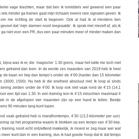
erlei vage klachten, maar dat ben ik inmiddels wel gewend een paar
iets minder ga trainen gaat mijn lichaam ineens rare signalen geven. Ik
om me richting de start te begeven. Ook al had ik al minstens tien
evoel dat ‘mijn darmen nooit leegraakte’. Ik sprak met mezelf af, als ik
. Ik ga niet voor een PR, dus een paar minuten meer of minder maken dan
, bijna was ik er, die ‘magische’ 1.30 grens, maar het lukte me toch niet
ers getraind dan toen. In de eerste zes maanden van 2019 heb ik heel
 op de baan en liep dan tempo’s onder de 4’00 (harder dan 15 kilometer
en (3000, 1500). Nu heb ik die snelheid absoluut niet. Ik loop al sinds
aining zelden onder de 4’00. Ik loop ook niet vaak rond de 4’15 (14,1
voor een tijd van 1.30. In een training kon ik 4’15 misschien maximaal 4
b in de afgelopen vier maanden zijn op een hand te tellen. Beetje
eens 90 minuten lang kunt lopen.
nd vaak getraind heb is marathontempo, 4’30 (13,3 kilometer per uur).
aining op het programma waarin ik blokken op een tempo van 4’30 liep.
training nooit echt ontzettend makkelijk, ik moest er zeg maar wel wat
ak meer kunt dan in een training, dus ik had goede hoop dat ik dat tempo