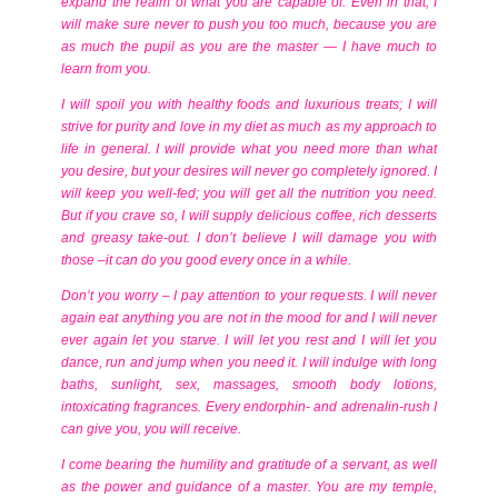
expand the realm of what you are capable of. Even in that, I
will make sure never to push you too much, because you are
as much the pupil as you are the master — I have much to
learn from you.
I will spoil you with healthy foods and luxurious treats; I will
strive for purity and love in my diet as much as my approach to
life in general. I will provide what you need more than what
you desire, but your desires will never go completely ignored. I
will keep you well-fed; you will get all the nutrition you need.
But if you crave so, I will supply delicious coffee, rich desserts
and greasy take-out. I don’t believe I will damage you with
those –it can do you good every once in a while.
Don’t you worry – I pay attention to your requests. I will never
again eat anything you are not in the mood for and I will never
ever again let you starve. I will let you rest and I will let you
dance, run and jump when you need it. I will indulge with long
baths, sunlight, sex, massages, smooth body lotions,
intoxicating fragrances. Every endorphin- and adrenalin-rush I
can give you, you will receive.
I come bearing the humility and gratitude of a servant, as well
as the power and guidance of a master. You are my temple,