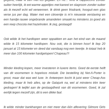
suiker heerlijk, ik eet warme appeltjes met kaneel en slagroom zonder suiker
als ik mezelf echt wil verwennen. Ik drink geen frisdrank, hooguit een glas
verse jus per dag. Water met een citroentje is m’n nieuwste verslaving en
een handje rauwe ongebrande amandelen smaakt nu minstens zo goed als
een reep chocola met hazelnoten. Ik zeg, geslaagd!
Ook wilde ik het hardlopen weer oppakken en aan het eind van de maand
wilde ik 15 kilometer hardlopen. Nou ook, die is binnen hoor! Ik liep 20
januari al 15 kilometer en deed dat vandaag nog een keertje. In totaal heb ik
meer dan 100 kilometer hardgelopen! Chapeau?!
Minder kleding kopen, meer investeren in luxere items. Goed de eerste helft
van dit voornemen is hopeloos mislukt. Die bestelling bij Net-A-Porter is
groot, maar dat was wel luxe. In Antwerpen kocht ik juist weer Cheap-Ass
kleding, maar ik heb alles, op de Galajurk na, wel al minstens één keer
gedragen! Ik twijfel aan de geslaagdheid van dit voornemen. Goed, ik zal
eerlijk tegen mezelf zijn, dit is een dikke faal.
Ik wilde minder bankhangen en niet meer dan één aflevering Gilmore Girls