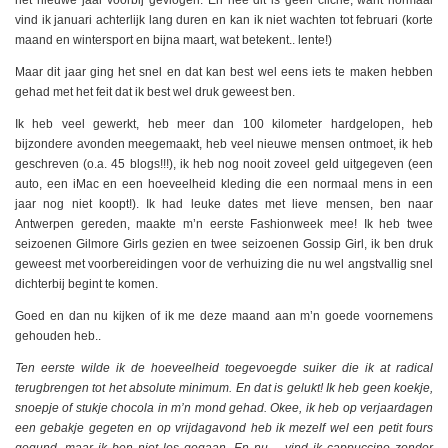
vind ik januari achterlijk lang duren en kan ik niet wachten tot februari (korte
maand en wintersport en bijna maart, wat betekent.. lente!)
Maar dit jaar ging het snel en dat kan best wel eens iets te maken hebben
gehad met het feit dat ik best wel druk geweest ben.
Ik heb veel gewerkt, heb meer dan 100 kilometer hardgelopen, heb
bijzondere avonden meegemaakt, heb veel nieuwe mensen ontmoet, ik heb
geschreven (o.a. 45 blogs!!!), ik heb nog nooit zoveel geld uitgegeven (een
auto, een iMac en een hoeveelheid kleding die een normaal mens in een
jaar nog niet koopt!). Ik had leuke dates met lieve mensen, ben naar
Antwerpen gereden, maakte m’n eerste Fashionweek mee! Ik heb twee
seizoenen Gilmore Girls gezien en twee seizoenen Gossip Girl, ik ben druk
geweest met voorbereidingen voor de verhuizing die nu wel angstvallig snel
dichterbij begint te komen.
Goed en dan nu kijken of ik me deze maand aan m’n goede voornemens
gehouden heb..
Ten eerste wilde ik de hoeveelheid toegevoegde suiker die ik at radical
terugbrengen tot het absolute minimum. En dat is gelukt! Ik heb geen koekje,
snoepje of stukje chocola in m’n mond gehad. Okee, ik heb op verjaardagen
een gebakje gegeten en op vrijdagavond heb ik mezelf wel een petit fours
gegund, maar ik ben niet los gegaan. En nu… vind ik cappuccino zonder