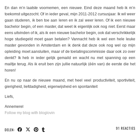
En dan m’n laatste voornemen, een nieuwe. Eind deze maand heb ik m’n
toekomst uitgezocht. Of in ieder geval, mijn 2011-2012 cursusjaar. Ik wil weer
gaan studeren, ik ben toe aan leren en ik zal weer leren. Of ik een nieuwe
bachelor begin, of een master, dat weet ik eigenlijk ook nog niet. Eerst maar
eens uitvinden of ik, als ik een nieuwe bachelor begin, ook dat verschrikkelijk
hoge studiegeld moet gaan betalen? Vannacht heb ik wel een hele leuke
master gevonden in Amsterdam en ik denk dat deze ook nog wel op mijn
opleiding moet aansluiten, maar of de toelatingscommissie daar ook zo over
denkt? Ik heb in ieder gelijk gemaild en wacht nu met spanning op een
mailtje terug. Als ik eruit ben zijn jullie natuurlijk (één van) de eerste die het
horen!
En nu op naar de nieuwe maand, met heel veel productiviteit, sportiviteit,
gierigheid, liefdadigheid, eigenwijsheid en spontaniteit
Liefs,
Annemerel
Follow my blog with bloglovin
91 REACTIES
DELEN: