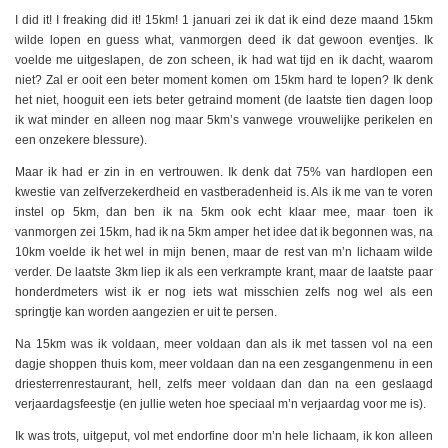
I did it! I freaking did it! 15km! 1 januari zei ik dat ik eind deze maand 15km
wilde lopen en guess what, vanmorgen deed ik dat gewoon eventjes. Ik
voelde me uitgeslapen, de zon scheen, ik had wat tijd en ik dacht, waarom
niet? Zal er ooit een beter moment komen om 15km hard te lopen? Ik denk
het niet, hooguit een iets beter getraind moment (de laatste tien dagen loop
ik wat minder en alleen nog maar 5km’s vanwege vrouwelijke perikelen en
een onzekere blessure).
Maar ik had er zin in en vertrouwen. Ik denk dat 75% van hardlopen een
kwestie van zelfverzekerdheid en vastberadenheid is. Als ik me van te voren
instel op 5km, dan ben ik na 5km ook echt klaar mee, maar toen ik
vanmorgen zei 15km, had ik na 5km amper het idee dat ik begonnen was, na
10km voelde ik het wel in mijn benen, maar de rest van m’n lichaam wilde
verder. De laatste 3km liep ik als een verkrampte krant, maar de laatste paar
honderdmeters wist ik er nog iets wat misschien zelfs nog wel als een
springtje kan worden aangezien er uit te persen.
Na 15km was ik voldaan, meer voldaan dan als ik met tassen vol na een
dagje shoppen thuis kom, meer voldaan dan na een zesgangenmenu in een
driesterrenrestaurant, hell, zelfs meer voldaan dan dan na een geslaagd
verjaardagsfeestje (en jullie weten hoe speciaal m’n verjaardag voor me is).
Ik was trots, uitgeput, vol met endorfine door m’n hele lichaam, ik kon alleen