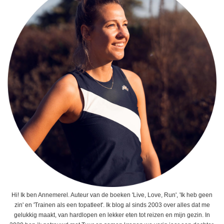
Hi! Ik ben Annemerel. Auteur van de boeken 'Live, Love, Run', 'Ik heb geen
zin' en 'Trainen als een topatleet'. Ik blog al sinds 2003 over alles dat me
gelukkig maakt, van hardlopen en lekker eten tot reizen en mijn gezin. In