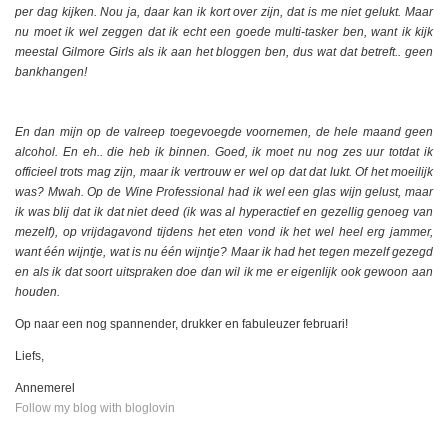
per dag kijken. Nou ja, daar kan ik kort over zijn, dat is me niet gelukt. Maar
nu moet ik wel zeggen dat ik echt een goede multi-tasker ben, want ik kijk
meestal Gilmore Girls als ik aan het bloggen ben, dus wat dat betreft.. geen
bankhangen!
En dan mijn op de valreep toegevoegde voornemen, de hele maand geen
alcohol. En eh.. die heb ik binnen. Goed, ik moet nu nog zes uur totdat ik
officieel trots mag zijn, maar ik vertrouw er wel op dat dat lukt. Of het moeilijk
was? Mwah. Op de Wine Professional had ik wel een glas wijn gelust, maar
ik was blij dat ik dat niet deed (ik was al hyperactief en gezellig genoeg van
mezelf), op vrijdagavond tijdens het eten vond ik het wel heel erg jammer,
want één wijntje, wat is nu één wijntje? Maar ik had het tegen mezelf gezegd
en als ik dat soort uitspraken doe dan wil ik me er eigenlijk ook gewoon aan
houden.
Op naar een nog spannender, drukker en fabuleuzer februari!
Liefs,
Annemerel
Follow my blog with bloglovin