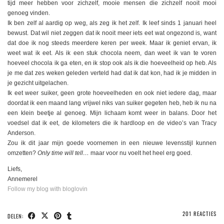
tijd meer hebben voor zichzelf, mooie mensen die zichzelf nooit mooi
genoeg vinden.
Ik ben zelf al aardig op weg, als zeg ik het zelf. Ik leef sinds 1 januari heel
bewust. Dat wil niet zeggen dat ik nooit meer iets eet wat ongezond is, want
dat doe ik nog steeds meerdere keren per week. Maar ik geniet ervan, ik
weet wat ik eet. Als ik een stuk chocola neem, dan weet ik van te voren
hoeveel chocola ik ga eten, en ik stop ook als ik die hoeveelheid op heb. Als
je me dat zes weken geleden verteld had dat ik dat kon, had ik je midden in
je gezicht uitgelachen.
Ik eet weer suiker, geen grote hoeveelheden en ook niet iedere dag, maar
doordat ik een maand lang vrijwel niks van suiker gegeten heb, heb ik nu na
een klein beetje al genoeg. Mijn lichaam komt weer in balans. Door het
voedsel dat ik eet, de kilometers die ik hardloop en de video’s van Tracy
Anderson.
Zou ik dit jaar mijn goede voornemen in een nieuwe levensstijl kunnen
omzetten?
Only time will tell…
maar voor nu voelt het heel erg goed.
Liefs,
Annemerel
Follow my blog with bloglovin
201 REACTIES
DELEN: