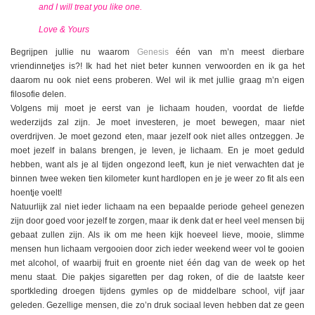
and I will treat you like one.
Love & Yours
Begrijpen jullie nu waarom
Genesis
één van m’n meest dierbare
vriendinnetjes is?! Ik had het niet beter kunnen verwoorden en ik ga het
daarom nu ook niet eens proberen. Wel wil ik met jullie graag m’n eigen
filosofie delen.
Volgens mij moet je eerst van je lichaam houden, voordat de liefde
wederzijds zal zijn. Je moet investeren, je moet bewegen, maar niet
overdrijven. Je moet gezond eten, maar jezelf ook niet alles ontzeggen. Je
moet jezelf in balans brengen, je leven, je lichaam. En je moet geduld
hebben, want als je al tijden ongezond leeft, kun je niet verwachten dat je
binnen twee weken tien kilometer kunt hardlopen en je je weer zo fit als een
hoentje voelt!
Natuurlijk zal niet ieder lichaam na een bepaalde periode geheel genezen
zijn door goed voor jezelf te zorgen, maar ik denk dat er heel veel mensen bij
gebaat zullen zijn. Als ik om me heen kijk hoeveel lieve, mooie, slimme
mensen hun lichaam vergooien door zich ieder weekend weer vol te gooien
met alcohol, of waarbij fruit en groente niet één dag van de week op het
menu staat. Die pakjes sigaretten per dag roken, of die de laatste keer
sportkleding droegen tijdens gymles op de middelbare school, vijf jaar
geleden. Gezellige mensen, die zo’n druk sociaal leven hebben dat ze geen