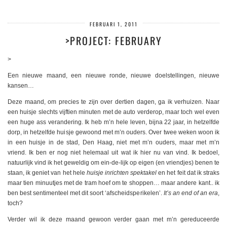
FEBRUARI 1, 2011
>PROJECT: FEBRUARY
>
Een nieuwe maand, een nieuwe ronde, nieuwe doelstellingen, nieuwe
kansen…
Deze maand, om precies te zijn over dertien dagen, ga ik verhuizen. Naar
een huisje slechts vijftien minuten met de auto verderop, maar toch wel even
een huge ass verandering. Ik heb m’n hele leven, bijna 22 jaar, in hetzelfde
dorp, in hetzelfde huisje gewoond met m’n ouders. Over twee weken woon ik
in een huisje in de stad, Den Haag, niet met m’n ouders, maar met m’n
vriend. Ik ben er nog niet helemaal uit wat ik hier nu van vind. Ik bedoel,
natuurlijk vind ik het geweldig om ein-de-lijk op eigen (en vriendjes) benen te
staan, ik geniet van het hele
huisje inrichten spektakel
en het feit dat ik straks
maar tien minuutjes met de tram hoef om te shoppen… maar andere kant.. ik
ben best sentimenteel met dit soort ‘afscheidsperikelen’.
It’s an end of an era
,
toch?
Verder wil ik deze maand gewoon verder gaan met m’n gereduceerde