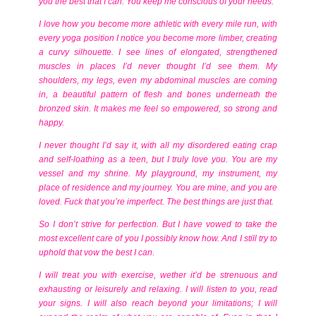
you the best that I can. You keep me conscious of your needs.
I love how you become more athletic with every mile run, with
every yoga position I notice you become more limber, creating
a curvy silhouette. I see lines of elongated, strengthened
muscles in places I’d never thought I’d see them. My
shoulders, my legs, even my abdominal muscles are coming
in, a beautiful pattern of flesh and bones underneath the
bronzed skin. It makes me feel so empowered, so strong and
happy.
I never thought I’d say it, with all my disordered eating crap
and self-loathing as a teen, but I truly love you. You are my
vessel and my shrine. My playground, my instrument, my
place of residence and my journey. You are mine, and you are
loved. Fuck that you’re imperfect. The best things are just that.
So I don’t strive for perfection. But I have vowed to take the
most excellent care of you I possibly know how. And I still try to
uphold that vow the best I can.
I will treat you with exercise, wether it’d be strenuous and
exhausting or leisurely and relaxing. I will listen to you, read
your signs. I will also reach beyond your limitations; I will