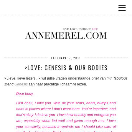
FEBRUARI 17, 2011
>LOVE: GENESIS & OUR BODIES
>Lieve, lieve lezers, ik wil jullie vragen onderstaande brief van
m’n fabulous
friend
Genesis
aan haar prachtige lichaam te lezen.
Dear body,
First of all, I love you. With all your scars, dents, bumps and
hairs in places where I don’t want them. You’re imperfect, and
that’s okay. I do love you. I love how healthy and energetic you
are, especially when fed well and given enough rest. I love
your sensitivity, because it reminds me I should take care of