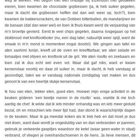
weg te werken. Het begon met een ontbijtje bij Elzenduin met gebakken
eieren, toen kwamen de chocolade gojibessen (ja, ik heb suiker gegeten,
maar ik dacht die gojibessen heffen dat dan wel weer op, toch?), toen
kwamen de bakkerscrackers, de van Dobben bitterballen, de mandarijnen en
de banaan (dat dan weer wel) en toen ik thuis kwam werd de verjaardag van
m’n broertje gevierd. Eerst te veel chips gegeten, daarna losgegaan op het
stokbrood met knoflookboter (nu, een dag later, natuurlijk weer spijt, want de
smaak in m’n mond is momenteel nogal doods!). We gingen aan tafel en
aten sashimi tonijn, kreeft uit de oven en kreefttartaar, we aten salade en
tomaatjes met olijven en knoflook uit de gril. We aten risotto en zeebaars en
toen zat ik dus echt wel even vol. Maar dat gaf niks, want er kwam
kersenvlaai voorbij en daar zit suiker in, maar ik dacht, ik heb vandaag al
gezondigd, laten we er vandaag nationale zondigdag van maken en dus
genoot ik van een heerlijk stukje kersenvlaai.
Ik hou van eten, lekker eten, goed eten. Hoewel mijn enige activiteit in de
keuken gisteren ‘een beetje roeren in de risotto’ was, voelde ik me toch
aardig de chef. Ik wilde dat ik iets minder onhandig was en iets meer geduld
bezat, oh en misschien iets meer tijd had, dan stond ik waarschijnlijk dagen
in de keuken. Maar ik ga meestal koken als ik trek heb en dat moet je dus
niet doen, want daar wordt je ongeduldig van en dan verbranden er pannen,
gebruik je verkeerde gaspitjes waardoor de ketel (waar geen water in staat)
verbrand, of vliegen je ovenhandschoenen in de hens. Ja lieve mensen, dit