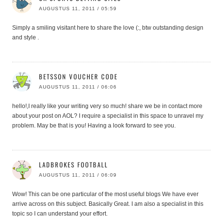
AUGUSTUS 11, 2011 / 05:59
Simply a smiling visitant here to share the love (:, btw outstanding design
and style .
BETSSON VOUCHER CODE
AUGUSTUS 11, 2011 / 06:06
hello!,I really like your writing very so much! share we be in contact more
about your post on AOL? I require a specialist in this space to unravel my
problem. May be that is you! Having a look forward to see you.
LADBROKES FOOTBALL
AUGUSTUS 11, 2011 / 06:09
Wow! This can be one particular of the most useful blogs We have ever
arrive across on this subject. Basically Great. I am also a specialist in this
topic so I can understand your effort.