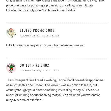
Only a smiling visitor here to share the love (:, btw outstanding style. “The
price one pays for pursuing a profession, or calling, is an intimate
knowledge of its ugly side.” by James Arthur Baldwin.
BLUESQ PROMO CODE
AUGUSTUS 11, 2011 / 21:07
I like this website very much so much excellent information.
OUTLET NIKE SHOX
AUGUSTUS 12, 2011 / 01:16
The subsequent time I read a weblog, I hope that it doesnt disappoint me
as much as this one. I mean, I do know it was my option to learn, but I
actually thought youd have something interesting to say. All I hear is a
bunch of whining about one thing that you can fix when you werent too
busy in search of attention.