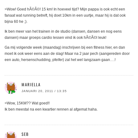
>Wow! Goed hÃ©Ã©! 15 km! In hoeveel tijd? Mijn pappa is ook echt een
fanaat wat running betreft, hij doet 10km in een uurtje, maar hij is dat ook
bijna 60 he ;).
Ik ben meer van het trainen in de studio (dansen, dansen en nog eens
dansen) maar groeps cardio lessen vind ik ook hÃ©Ã©l leuk!
Ga mij volgende week (maandag) inschrijven bij een fitness hier, en dan
moet ik ook weer eens aan de slag! Maar na 2 jaar pech (aangereden door
een auto, hersenschudding, pfeifer) zal het wel langzaam gaan….!
MARIELLA
JANUARI 20, 2011 / 13:35
>Wow, 15KM?? Wat goed!!
Ik ben meestal na een kwartier rennen al afgemat haha.
SEB