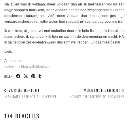
Na 15km was ik voldaan, meer voldaan dan als ik met tassen vol na een
dagje shoppen thuis kom, meer voldaan dan na een zesgangenmenu in een
driesterrenrestaurant, hell, zelfs meer voldaan dan dan na een geslaagd
verjaardagsfeestje (en jullie weten hoe speciaal m’n verjaardag voor me is).
Ik was trots, uitgeput, vol met endorfine door m’n hele lichaam, ik kon alleen
maar lachen, ik stond denk ik tien minuten in de deuropening en dacht, HA,
ik ga het over zes-en-halve-week dus echt wel redden. En daarmee basta!
Liefs,
Annemerel
Follow my blog with bloglovin
DELEN:
VORIGE BERICHT
VOLGENDE BERICHT
>JANUARY PROJECT / I LOVEEEEE
>DIARY / ROADTRIP TO ANTWERPS
174 REACTIES