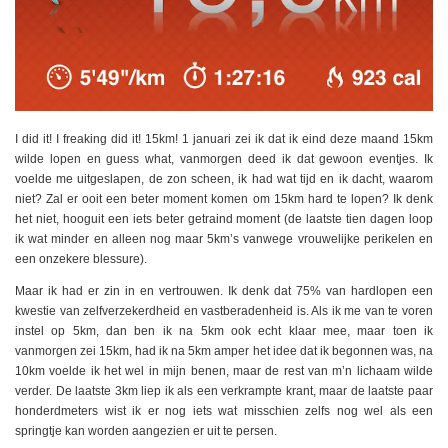
I did it! I freaking did it! 15km! 1 januari zei ik dat ik eind deze maand 15km
wilde lopen en guess what, vanmorgen deed ik dat gewoon eventjes. Ik
voelde me uitgeslapen, de zon scheen, ik had wat tijd en ik dacht, waarom
niet? Zal er ooit een beter moment komen om 15km hard te lopen? Ik denk
het niet, hooguit een iets beter getraind moment (de laatste tien dagen loop
ik wat minder en alleen nog maar 5km’s vanwege vrouwelijke perikelen en
een onzekere blessure).
Maar ik had er zin in en vertrouwen. Ik denk dat 75% van hardlopen een
kwestie van zelfverzekerdheid en vastberadenheid is. Als ik me van te voren
instel op 5km, dan ben ik na 5km ook echt klaar mee, maar toen ik
vanmorgen zei 15km, had ik na 5km amper het idee dat ik begonnen was, na
10km voelde ik het wel in mijn benen, maar de rest van m’n lichaam wilde
verder. De laatste 3km liep ik als een verkrampte krant, maar de laatste paar
honderdmeters wist ik er nog iets wat misschien zelfs nog wel als een
springtje kan worden aangezien er uit te persen.