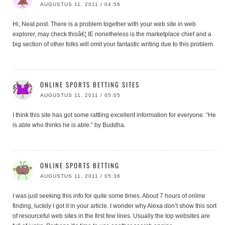
AUGUSTUS 11, 2011 / 04:56
Hi, Neat post. There is a problem together with your web site in web
explorer, may check thisâ€¦ IE nonetheless is the marketplace chief and a
big section of other folks will omit your fantastic writing due to this problem.
ONLINE SPORTS BETTING SITES
AUGUSTUS 11, 2011 / 05:05
I think this site has got some rattling excellent information for everyone. “He
is able who thinks he is able.” by Buddha.
ONLINE SPORTS BETTING
AUGUSTUS 11, 2011 / 05:36
I was just seeking this info for quite some times. About 7 hours of online
finding, luckily I got it in your article. I wonder why Alexa don’t show this sort
of resourceful web sites in the first few lines. Usually the top websites are