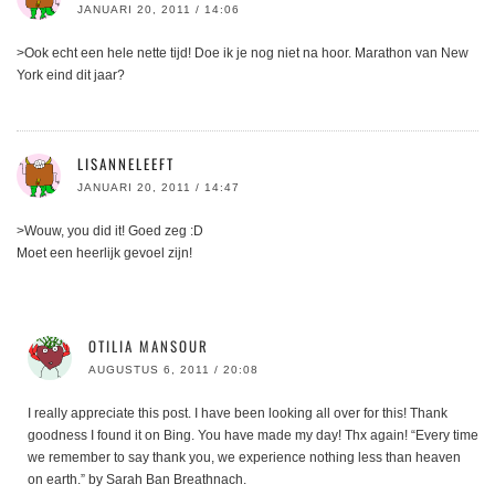
JANUARI 20, 2011 / 14:06
>Ook echt een hele nette tijd! Doe ik je nog niet na hoor. Marathon van New
York eind dit jaar?
LISANNELEEFT
JANUARI 20, 2011 / 14:47
>Wouw, you did it! Goed zeg :D
Moet een heerlijk gevoel zijn!
OTILIA MANSOUR
AUGUSTUS 6, 2011 / 20:08
I really appreciate this post. I have been looking all over for this! Thank
goodness I found it on Bing. You have made my day! Thx again! “Every time
we remember to say thank you, we experience nothing less than heaven
on earth.” by Sarah Ban Breathnach.