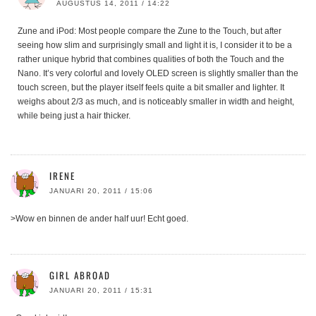
AUGUSTUS 14, 2011 / 14:22
Zune and iPod: Most people compare the Zune to the Touch, but after
seeing how slim and surprisingly small and light it is, I consider it to be a
rather unique hybrid that combines qualities of both the Touch and the
Nano. It’s very colorful and lovely OLED screen is slightly smaller than the
touch screen, but the player itself feels quite a bit smaller and lighter. It
weighs about 2/3 as much, and is noticeably smaller in width and height,
while being just a hair thicker.
IRENE
JANUARI 20, 2011 / 15:06
>Wow en binnen de ander half uur! Echt goed.
GIRL ABROAD
JANUARI 20, 2011 / 15:31