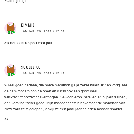
>Good job girl!
KIMMIE
JANUARI 20, 2011 / 15:31
>Ik heb echt respect voor jou!
SUUSJE Q.
JANUARI 20, 2011 / 15:41
>Heel goed gedaan, die halve marathon ga je zeker halen. Ik heb vorig jaar
de dam tot damloop gelopen en dat is ook een groot deel
wilskracht/doorzettingsvermogen. Gewoon erop instellen en blijven trainen,
dan komt het zeker goed! Mijn moeder heeft in november de marathon van
New York zelfs gelopen, terwijl ze een paar jaar geleden nooooit sportte!
xx