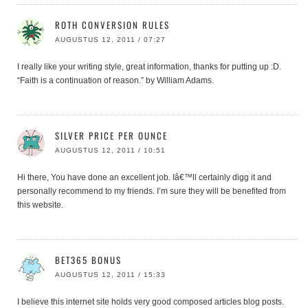
ROTH CONVERSION RULES
AUGUSTUS 12, 2011 / 07:27
I really like your writing style, great information, thanks for putting up :D.
“Faith is a continuation of reason.” by William Adams.
SILVER PRICE PER OUNCE
AUGUSTUS 12, 2011 / 10:51
Hi there, You have done an excellent job. Iâ€™ll certainly digg it and
personally recommend to my friends. I’m sure they will be benefited from
this website.
BET365 BONUS
AUGUSTUS 12, 2011 / 15:33
I believe this internet site holds very good composed articles blog posts.