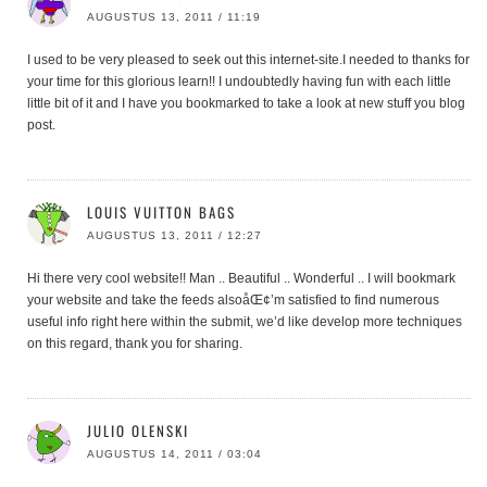
AUGUSTUS 13, 2011 / 11:19
I used to be very pleased to seek out this internet-site.I needed to thanks for
your time for this glorious learn!! I undoubtedly having fun with each little
little bit of it and I have you bookmarked to take a look at new stuff you blog
post.
LOUIS VUITTON BAGS
AUGUSTUS 13, 2011 / 12:27
Hi there very cool website!! Man .. Beautiful .. Wonderful .. I will bookmark
your website and take the feeds alsoåŒ¢’m satisfied to find numerous
useful info right here within the submit, we’d like develop more techniques
on this regard, thank you for sharing.
JULIO OLENSKI
AUGUSTUS 14, 2011 / 03:04