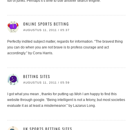
full of junks. Perhaps it’s time to use another search engine.
ONLINE SPORTS BETTING
AUGUSTUS 11, 2011 / 05:37
Perfectly indited subject matter, regards for information. “The bravest thing
you can do when you are not brave is to profess courage and act
accordingly.” by Corra Harris.
BETTING SITES
AUGUSTUS 11, 2011 / 05:59
I got what you mean , thanks for putting up.Woh I am happy to find this
website through google. “Being intelligent is not a felony, but most societies
evaluate it as at least a misdemeanor.” by Lazarus Long.
UK SPORTS BETTING SITES