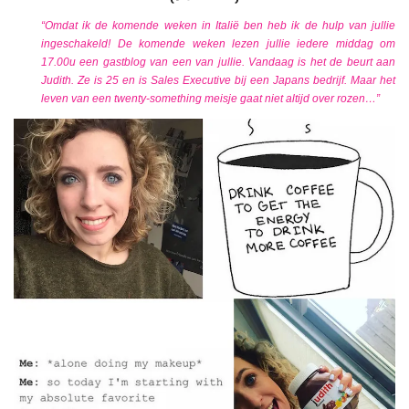
“Omdat ik de komende weken in Italië ben heb ik de hulp van jullie
ingeschakeld! De komende weken lezen jullie iedere middag om
17.00u een gastblog van een van jullie. Vandaag is het de beurt aan
Judith
. Ze is 25 en is Sales Executive bij een Japans bedrijf. Maar het
leven van een twenty-something meisje gaat niet altijd over rozen…”