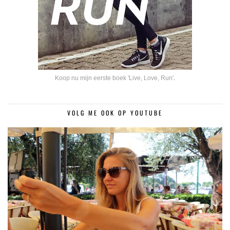
Koop nu mijn eerste boek 'Live, Love, Run'
.
VOLG ME OOK OP YOUTUBE