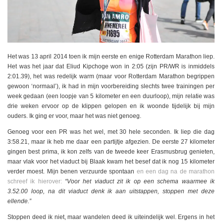
Het was 13 april 2014 toen ik mijn eerste en enige Rotterdam Marathon liep.
Het was het jaar dat Eliud Kipchoge won in 2:05 (zijn PR/WR is inmiddels
2:01.39), het was redelijk warm (maar voor Rotterdam Marathon begrippen
gewoon ‘normaal’), ik had in mijn voorbereiding slechts twee trainingen per
week gedaan (een loopje van 5 kilometer en een duurloop), mijn relatie was
drie weken ervoor op de klippen gelopen en ik woonde tijdelijk bij mijn
ouders. Ik ging er voor, maar het was niet genoeg.
Genoeg voor een PR was het wel, met 30 hele seconden. Ik liep die dag
3:58.21, maar ik heb me daar een partijtje afgezien. De eerste 27 kilometer
gingen best prima, ik kon zelfs van de tweede keer Erasmusbrug genieten,
maar vlak voor het viaduct bij Blaak kwam het besef dat ik nog 15 kilometer
verder moest. Mijn benen verzuurde spontaan
en een dag na de marathon
schreef ik hierover:
“Voor het viaduct zit ik op een schema waarmee ik
3.52.00 loop, na dit viaduct denk ik aan uitstappen, stoppen met deze
ellende.”
Stoppen deed ik niet, maar wandelen deed ik uiteindelijk wel. Ergens in het