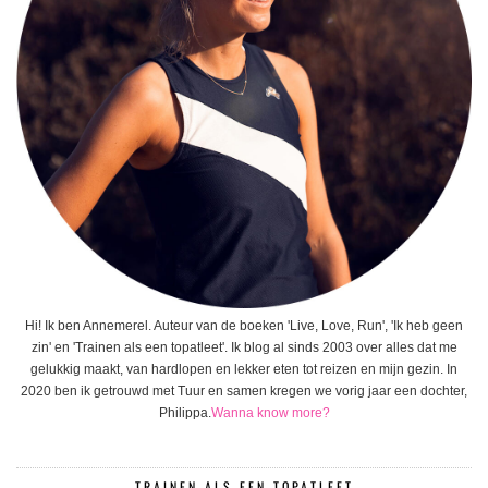
Hi! Ik ben Annemerel. Auteur van de boeken 'Live, Love, Run', 'Ik heb geen
zin' en 'Trainen als een topatleet'. Ik blog al sinds 2003 over alles dat me
gelukkig maakt, van hardlopen en lekker eten tot reizen en mijn gezin. In
2020 ben ik getrouwd met Tuur en samen kregen we vorig jaar een dochter,
Philippa.
Wanna know more?
TRAINEN ALS EEN TOPATLEET