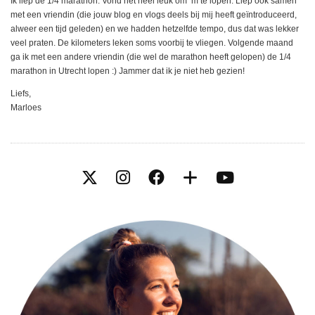
Ik liep de 1/4 marathon. Vond het heel leuk om ‘m te lopen. Liep ook samen
met een vriendin (die jouw blog en vlogs deels bij mij heeft geïntroduceerd,
alweer een tijd geleden) en we hadden hetzelfde tempo, dus dat was lekker
veel praten. De kilometers leken soms voorbij te vliegen. Volgende maand
ga ik met een andere vriendin (die wel de marathon heeft gelopen) de 1/4
marathon in Utrecht lopen :) Jammer dat ik je niet heb gezien!
Liefs,
Marloes