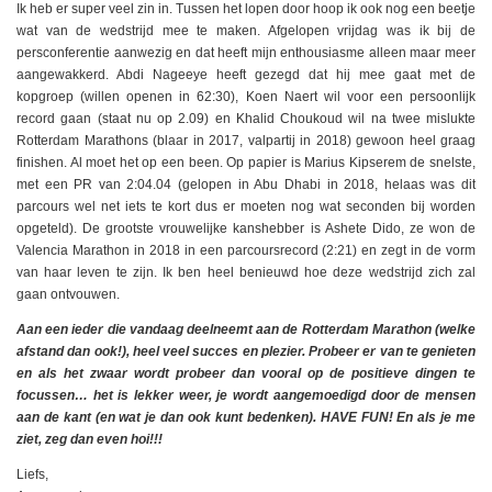
Ik heb er super veel zin in. Tussen het lopen door hoop ik ook nog een beetje
wat van de wedstrijd mee te maken. Afgelopen vrijdag was ik bij de
persconferentie aanwezig en dat heeft mijn enthousiasme alleen maar meer
aangewakkerd. Abdi Nageeye heeft gezegd dat hij mee gaat met de
kopgroep (willen openen in 62:30), Koen Naert wil voor een persoonlijk
record gaan (staat nu op 2.09) en Khalid Choukoud wil na twee mislukte
Rotterdam Marathons (blaar in 2017, valpartij in 2018) gewoon heel graag
finishen. Al moet het op een been. Op papier is Marius Kipserem de snelste,
met een PR van 2:04.04 (gelopen in Abu Dhabi in 2018, helaas was dit
parcours wel net iets te kort dus er moeten nog wat seconden bij worden
opgeteld). De grootste vrouwelijke kanshebber is Ashete Dido, ze won de
Valencia Marathon in 2018 in een parcoursrecord (2:21) en zegt in de vorm
van haar leven te zijn. Ik ben heel benieuwd hoe deze wedstrijd zich zal
gaan ontvouwen.
Aan een ieder die vandaag deelneemt aan de Rotterdam Marathon (welke
afstand dan ook!), heel veel succes en plezier. Probeer er van te genieten
en als het zwaar wordt probeer dan vooral op de positieve dingen te
focussen… het is lekker weer, je wordt aangemoedigd door de mensen
aan de kant (en wat je dan ook kunt bedenken). HAVE FUN! En als je me
ziet, zeg dan even hoi!!!
Liefs,