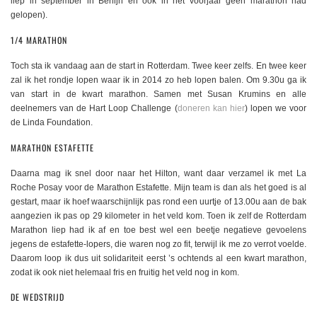
liep in september in Berlijn en ook in het voorjaar geen marathon had
gelopen).
1/4 MARATHON
Toch sta ik vandaag aan de start in Rotterdam. Twee keer zelfs. En twee keer
zal ik het rondje lopen waar ik in 2014 zo heb lopen balen. Om 9.30u ga ik
van start in de kwart marathon. Samen met Susan Krumins en alle
deelnemers van de Hart Loop Challenge (
doneren kan hier
) lopen we voor
de Linda Foundation.
MARATHON ESTAFETTE
Daarna mag ik snel door naar het Hilton, want daar verzamel ik met La
Roche Posay voor de Marathon Estafette. Mijn team is dan als het goed is al
gestart, maar ik hoef waarschijnlijk pas rond een uurtje of 13.00u aan de bak
aangezien ik pas op 29 kilometer in het veld kom. Toen ik zelf de Rotterdam
Marathon liep had ik af en toe best wel een beetje negatieve gevoelens
jegens de estafette-lopers, die waren nog zo fit, terwijl ik me zo verrot voelde.
Daarom loop ik dus uit solidariteit eerst ’s ochtends al een kwart marathon,
zodat ik ook niet helemaal fris en fruitig het veld nog in kom.
DE WEDSTRIJD