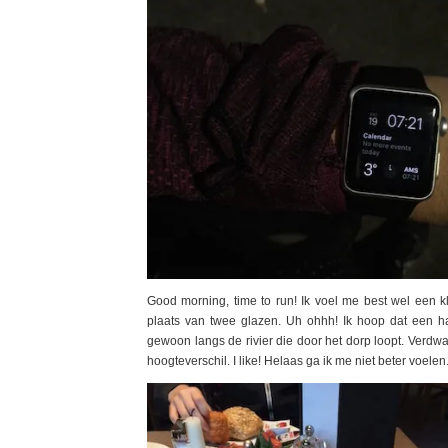
Good morning, time to run! Ik voel me best wel een kl
plaats van twee glazen. Uh ohhh! Ik hoop dat een half
gewoon langs de rivier die door het dorp loopt. Verdwal
hoogteverschil. I like! Helaas ga ik me niet beter voelen