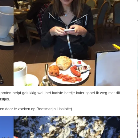
fen helpt gelukkig wel, het laatste beetje kater spoel ik weg met dit
stjes.
en door te zoeken op Roosmarijn Lisalotte).