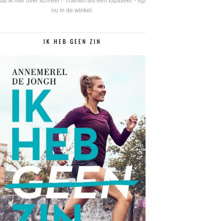
dat ik hier over schreef - 'Trainen als een topatleet' - ligt
nu in de winkel.
IK HEB GEEN ZIN