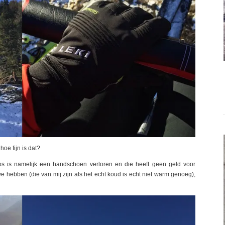
oe fijn is dat?
 is namelijk een handschoen verloren en die heeft geen geld voor
e hebben (die van mij zijn als het echt koud is echt niet warm genoeg),