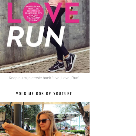
Koop nu mijn eerste boek 'Live, Love, Run'
.
VOLG ME OOK OP YOUTUBE