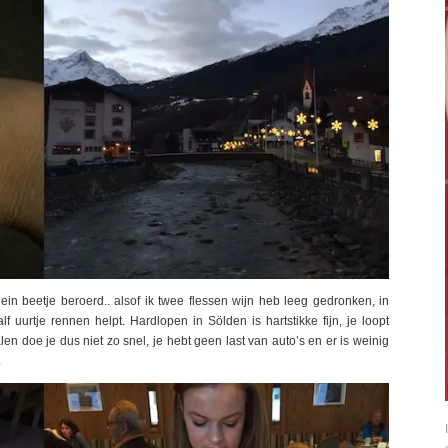
ein beetje beroerd.. alsof ik twee flessen wijn heb leeg gedronken, in
 uurtje rennen helpt. Hardlopen in Sölden is hartstikke fijn, je loopt
en doe je dus niet zo snel, je hebt geen last van auto’s en er is weinig
.