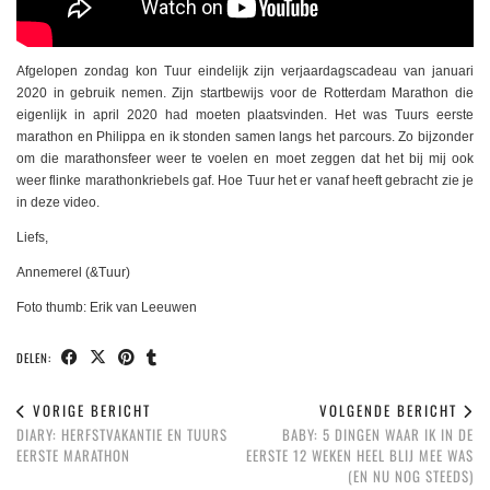
Afgelopen zondag kon Tuur eindelijk zijn verjaardagscadeau van januari
2020 in gebruik nemen. Zijn startbewijs voor de Rotterdam Marathon die
eigenlijk in april 2020 had moeten plaatsvinden. Het was Tuurs eerste
marathon en Philippa en ik stonden samen langs het parcours. Zo bijzonder
om die marathonsfeer weer te voelen en moet zeggen dat het bij mij ook
weer flinke marathonkriebels gaf. Hoe Tuur het er vanaf heeft gebracht zie je
in deze video.
Liefs,
Annemerel (&Tuur)
Foto thumb: Erik van Leeuwen
DELEN:
VORIGE BERICHT
VOLGENDE BERICHT
DIARY: HERFSTVAKANTIE EN TUURS
BABY: 5 DINGEN WAAR IK IN DE
EERSTE MARATHON
EERSTE 12 WEKEN HEEL BLIJ MEE WAS
(EN NU NOG STEEDS)