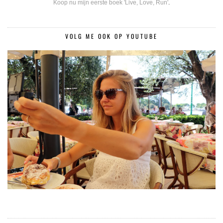
Koop nu mijn eerste boek 'Live, Love, Run'
.
VOLG ME OOK OP YOUTUBE