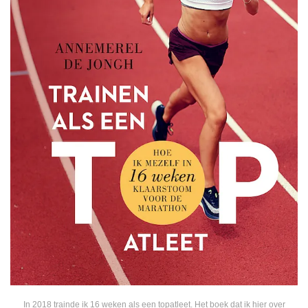
In 2018 trainde ik 16 weken als een topatleet. Het boek dat ik hier over