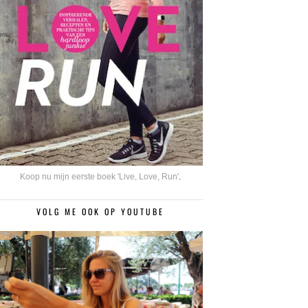
Koop nu mijn eerste boek 'Live, Love, Run'
.
VOLG ME OOK OP YOUTUBE