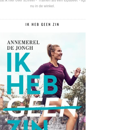
dat ik hier over schreef - 'Trainen als een topatleet' - ligt
nu in de winkel.
IK HEB GEEN ZIN