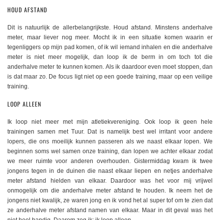
HOUD AFSTAND
Dit is natuurlijk de allerbelangrijkste. Houd afstand. Minstens anderhalve
meter, maar liever nog meer. Mocht ik in een situatie komen waarin er
tegenliggers op mijn pad komen, of ik wil iemand inhalen en die anderhalve
meter is niet meer mogelijk, dan loop ik de berm in om toch tot die
anderhalve meter te kunnen komen. Als ik daardoor even moet stoppen, dan
is dat maar zo. De focus ligt niet op een goede training, maar op een veilige
training.
LOOP ALLEEN
Ik loop niet meer met mijn atletiekvereniging. Ook loop ik geen hele
trainingen samen met Tuur. Dat is namelijk best wel irritant voor andere
lopers, die ons moeilijk kunnen passeren als we naast elkaar lopen. We
beginnen soms wel samen onze training, dan lopen we achter elkaar zodat
we meer ruimte voor anderen overhouden. Gistermiddag kwam ik twee
jongens tegen in de duinen die naast elkaar liepen en netjes anderhalve
meter afstand hielden van elkaar. Daardoor was het voor mij vrijwel
onmogelijk om die anderhalve meter afstand te houden. Ik neem het de
jongens niet kwalijk, ze waren jong en ik vond het al super tof om te zien dat
ze anderhalve meter afstand namen van elkaar. Maar in dit geval was het