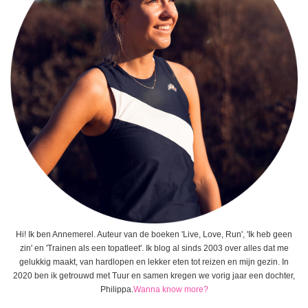
Hi! Ik ben Annemerel. Auteur van de boeken 'Live, Love, Run', 'Ik heb geen
zin' en 'Trainen als een topatleet'. Ik blog al sinds 2003 over alles dat me
gelukkig maakt, van hardlopen en lekker eten tot reizen en mijn gezin. In
2020 ben ik getrouwd met Tuur en samen kregen we vorig jaar een dochter,
Philippa.
Wanna know more?