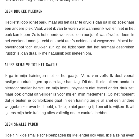
niet heel handig. Daarom zeg ik: ik loop alleen.
GEEN DRUKKE PLEKKEN
Het liefst loop ik het park, maar als het daar te druk is dan ga ik op zoek naar
een andere plek. Vaak weet ik van te voren wel wanneer ik wel en niet in het
park kan lopen. Zo is het doordeweeks tot een uurtje of twaalf wel te doen. In
het weekend moet je echt om acht uur ’s ochtends al wegwezen. Mocht het
onverhoopt toch drukker zijn op de tijdstippen dat het normaal gesproken
‘rustig’ is, dan draai ik me natuurlijk ook meteen om.
ALLES BEHALVE TOT HET GAATJE
Ik ga in mijn trainingen niet tot het gaatje. Verre van zelfs. Ik doel vooral
rustige duurtrainingen op een lage hartslag. Dit doe ik niet alleen omdat ik
hierdoor sneller herstel en mijn immuunsysteem niet teveel onder druk zet,
maar ook omdat dit veiliger is voor mij en mijn medemens. Op het moment
dat je buiten je comfortzone gaat in een training zie je al snel een andere
weggebruiker over het hoofd, of heb je niet genoeg tijd om uit te wijken. Ik wil
tijdens mijn hele training alles volledig onder controle hebben.
GEEN SMALLE PADEN
Hoe fijn ik de smalle schelpenpaden bij Meijendel ook vind, ik sla ze nu even