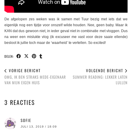
De afgelopen zes weken was ik samen met Tuur bezig met iets dat we
eigenlijk nog een tijdje voor onszelf wilde houden. Nee, geen baby. Maar ik
KAN dat dus gewoon niet, in ieder geval niet in combinatie met vloggen. Dus
na weer een mislukte vlog (ik excuseer me vast voor deze saaie ellende)
besloot ik jullie toch maar de ‘waarheid’ te vertellen. So excited!
DELEN:
VORIGE BERICHT
VOLGENDE BERICHT
OMG, IK BEN STRAKS MEDE-EIGENAAR
SUMMER READING: LEKKER LATEN
VAN MIJN EIGEN HUIS
LULLEN
3 REACTIES
SOFIE
JULI 13, 2019 / 18:09