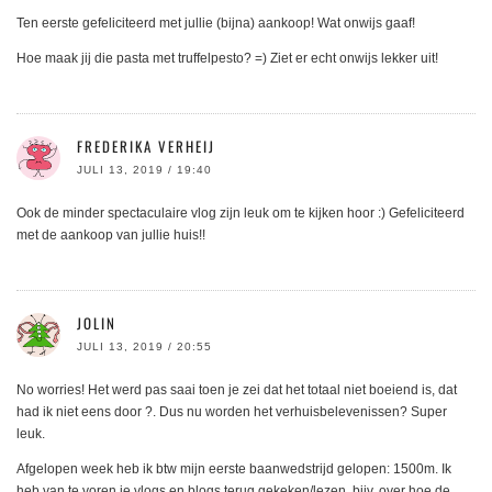
Ten eerste gefeliciteerd met jullie (bijna) aankoop! Wat onwijs gaaf!
Hoe maak jij die pasta met truffelpesto? =) Ziet er echt onwijs lekker uit!
FREDERIKA VERHEIJ
JULI 13, 2019 / 19:40
Ook de minder spectaculaire vlog zijn leuk om te kijken hoor :) Gefeliciteerd
met de aankoop van jullie huis!!
JOLIN
JULI 13, 2019 / 20:55
No worries! Het werd pas saai toen je zei dat het totaal niet boeiend is, dat
had ik niet eens door ?. Dus nu worden het verhuisbelevenissen? Super
leuk.
Afgelopen week heb ik btw mijn eerste baanwedstrijd gelopen: 1500m. Ik
heb van te voren je vlogs en blogs terug gekeken/lezen, bijv. over hoe de