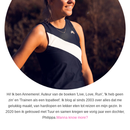
Hi! Ik ben Annemerel. Auteur van de boeken 'Live, Love, Run', 'Ik heb geen
zin' en 'Trainen als een topatleet'. Ik blog al sinds 2003 over alles dat me
gelukkig maakt, van hardlopen en lekker eten tot reizen en mijn gezin. In
2020 ben ik getrouwd met Tuur en samen kregen we vorig jaar een dochter,
Philippa.
Wanna know more?