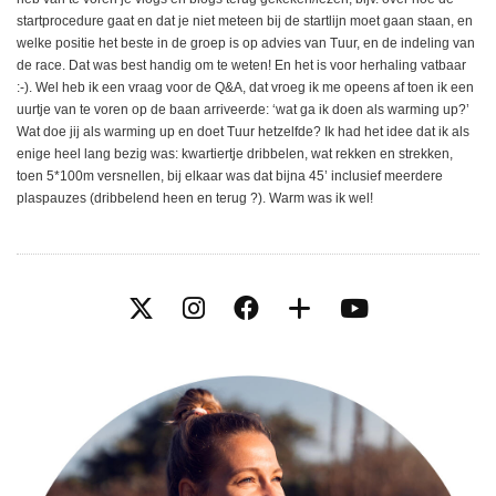
startprocedure gaat en dat je niet meteen bij de startlijn moet gaan staan, en
welke positie het beste in de groep is op advies van Tuur, en de indeling van
de race. Dat was best handig om te weten! En het is voor herhaling vatbaar
:-). Wel heb ik een vraag voor de Q&A, dat vroeg ik me opeens af toen ik een
uurtje van te voren op de baan arriveerde: ‘wat ga ik doen als warming up?’
Wat doe jij als warming up en doet Tuur hetzelfde? Ik had het idee dat ik als
enige heel lang bezig was: kwartiertje dribbelen, wat rekken en strekken,
toen 5*100m versnellen, bij elkaar was dat bijna 45’ inclusief meerdere
plaspauzes (dribbelend heen en terug ?). Warm was ik wel!