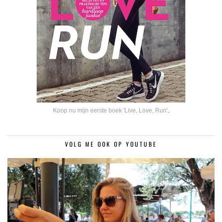
Koop nu mijn eerste boek 'Live, Love, Run'
.
VOLG ME OOK OP YOUTUBE