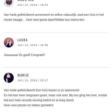
JULI 12, 2019 / 18:53
Van harte gefeliciteerd annemerel en arthur natuurlijk..vast een huis in het
mooie haagje….heel veel geluk daar!!!!dikke kus mams kim
LAURA
JULI 12, 2019 / 18:56
Jaaaaaaa! Zo gaaf! Congrats!!
MARIJE
JULI 12, 2019 / 20:17
Van harte gefeliciteerd! Een huis kopen is zo spannend!
En het kan heel langzaam gaan, maar ook snel. Bij ons ging het snel, omdat
het een hele recente woning betrof en al leeg stond.
Heel veel plezier en lekker genieten!