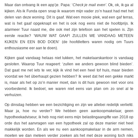
Maar dan ontvang ik een app’je. Papa: ‘
Check je mail even’.
Ok, ok, ik ga al
kijken. Als ik Funda open snap ik waarom mijn vader zo’n haast had met het
delen van deze woning. Dit is gaaf. Wat een mooie plek, wat een gaf terras,
wat is het gaaf opgeknapt en het is ook nog eens niet de hoofdprijs. Ik
alarmeer Tuur naast me, die ook met zijn telefoon aan het spelen is. Zijn
eerste reactie? ‘WAUW WAT GAAF! ZULLEN WE VANDAAG METEEN
KIJKEN EN EEN BOD DOEN’ (de hoofdletters waren nodig om Tuurs
enthousiasme eer aan te doen).
Kijken gaat vandaag helaas niet lukken, het makelaarskantoor is vandaag
gesloten. Waarop Tuur reageert: ‘zullen we anders gewoon blind bieden’.
Dat gaat me net iets te ver, kijk ik vind het een heel tof huis, maar bieden
voordat we het überhaupt gezien hebben? Ik weet dat het een gekke markt
is, maar als het op zo’n manier moet, dan is dit huis gewoon niet voor ons
voorbestemd. Ik bedoel, we waren niet eens van plan om zo snel al te
verhuizen.
Op dinsdag hebben we een bezichtiging en zijn we allebei redelijk verliefd.
Maar ja, hoe nu verder? We hebben geen aankoopmakelaar, geen
hypotheekadviseur, ik heb nog niet eens mijn belastingaangifte van 2018 op
orde dus het aanvragen van een hypotheek zal op deze manier niet heel
makkelijk worden. En als we nu een aankoopmakelaar in de arm nemen,
moeten we dan meteen verder zoeken als het met deze woning toch niks