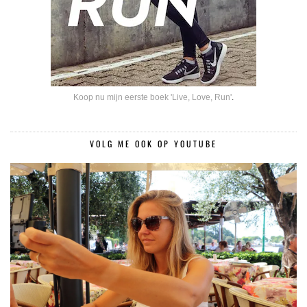
Koop nu mijn eerste boek 'Live, Love, Run'
.
VOLG ME OOK OP YOUTUBE