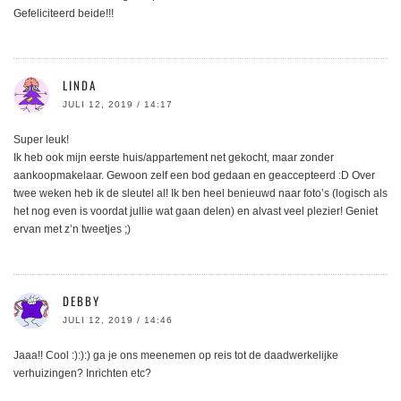
Gefeliciteerd beide!!!
LINDA
JULI 12, 2019 / 14:17
Super leuk!
Ik heb ook mijn eerste huis/appartement net gekocht, maar zonder
aankoopmakelaar. Gewoon zelf een bod gedaan en geaccepteerd :D Over
twee weken heb ik de sleutel al! Ik ben heel benieuwd naar foto’s (logisch als
het nog even is voordat jullie wat gaan delen) en alvast veel plezier! Geniet
ervan met z’n tweetjes ;)
DEBBY
JULI 12, 2019 / 14:46
Jaaa!! Cool :):):) ga je ons meenemen op reis tot de daadwerkelijke
verhuizingen? Inrichten etc?