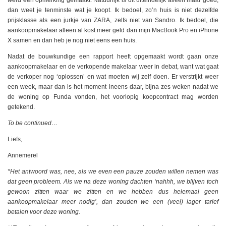
werd een opmerking gemaakt. Natuurlijk is dit uiteindelijk alleen maar goed,
dan weet je tenminste wat je koopt. Ik bedoel, zo’n huis is niet dezelfde
prijsklasse als een jurkje van ZARA, zelfs niet van Sandro. Ik bedoel, die
aankoopmakelaar alleen al kost meer geld dan mijn MacBook Pro en iPhone
X samen en dan heb je nog niet eens een huis.
Nadat de bouwkundige een rapport heeft opgemaakt wordt gaan onze
aankoopmakelaar en de verkopende makelaar weer in debat, want wat gaat
de verkoper nog ‘oplossen’ en wat moeten wij zelf doen. Er verstrijkt weer
een week, maar dan is het moment ineens daar, bijna zes weken nadat we
de woning op Funda vonden, het voorlopig koopcontract mag worden
getekend.
To be continued…
Liefs,
Annemerel
*Het antwoord was, nee, als we even een pauze zouden willen nemen was
dat geen probleem. Als we na deze woning dachten ‘nahhh, we blijven toch
gewoon zitten waar we zitten en we hebben dus helemaal geen
aankoopmakelaar meer nodig’, dan zouden we een (veel) lager tarief
betalen voor deze woning.