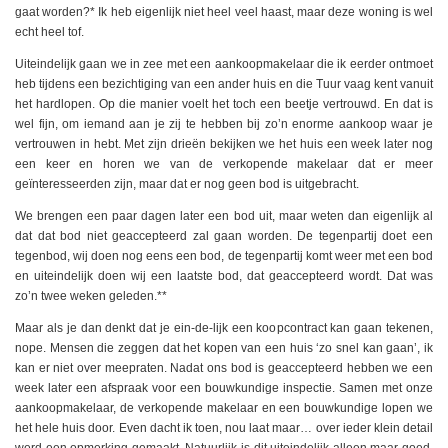
gaat worden?* Ik heb eigenlijk niet heel veel haast, maar deze woning is wel
echt heel tof.
Uiteindelijk gaan we in zee met een aankoopmakelaar die ik eerder ontmoet
heb tijdens een bezichtiging van een ander huis en die Tuur vaag kent vanuit
het hardlopen. Op die manier voelt het toch een beetje vertrouwd. En dat is
wel fijn, om iemand aan je zij te hebben bij zo’n enorme aankoop waar je
vertrouwen in hebt. Met zijn drieën bekijken we het huis een week later nog
een keer en horen we van de verkopende makelaar dat er meer
geïnteresseerden zijn, maar dat er nog geen bod is uitgebracht.
We brengen een paar dagen later een bod uit, maar weten dan eigenlijk al
dat dat bod niet geaccepteerd zal gaan worden. De tegenpartij doet een
tegenbod, wij doen nog eens een bod, de tegenpartij komt weer met een bod
en uiteindelijk doen wij een laatste bod, dat geaccepteerd wordt. Dat was
zo’n twee weken geleden.**
Maar als je dan denkt dat je ein-de-lijk een koopcontract kan gaan tekenen,
nope. Mensen die zeggen dat het kopen van een huis ‘zo snel kan gaan’, ik
kan er niet over meepraten. Nadat ons bod is geaccepteerd hebben we een
week later een afspraak voor een bouwkundige inspectie. Samen met onze
aankoopmakelaar, de verkopende makelaar en een bouwkundige lopen we
het hele huis door. Even dacht ik toen, nou laat maar… over ieder klein detail