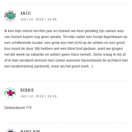
ANZJI
JULI 12, 2019 / 18:06
Ik ken mijn vriend net één jaar en hoewel we heel gelukkig zijn samen was
van huizen kopen nog geen sprake. Tot mijn vader een huisje tegenkwam op
een schitterende locatie: een grote tuin met zicht op de velden en een groot
bos naast de deur. Wij hebben wel een blind bod gedaan, want we gingen
net die week op vakantie en wilden geen risico nemen. Soms vraag ik me af
of ik mijn verstand verloren ben (zeker wanneer bijvoorbeeld de architect met
een kostenraming aankomt), maar als het goed voelt.. :)
DEBBIE
JULI 12, 2019 / 18:33
Gefeliciteerd ??!!
MAMS KIM