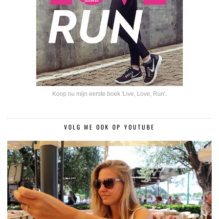
Koop nu mijn eerste boek 'Live, Love, Run'
.
VOLG ME OOK OP YOUTUBE