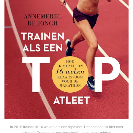
In 2018 trainde ik 16 weken als een topatleet. Het boek dat ik hier over