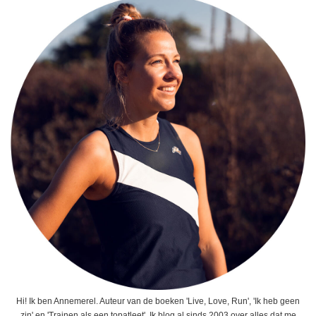
Hi! Ik ben Annemerel. Auteur van de boeken 'Live, Love, Run', 'Ik heb geen
zin' en 'Trainen als een topatleet'. Ik blog al sinds 2003 over alles dat me