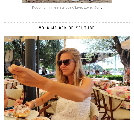
Koop nu mijn eerste boek 'Live, Love, Run'
.
VOLG ME OOK OP YOUTUBE