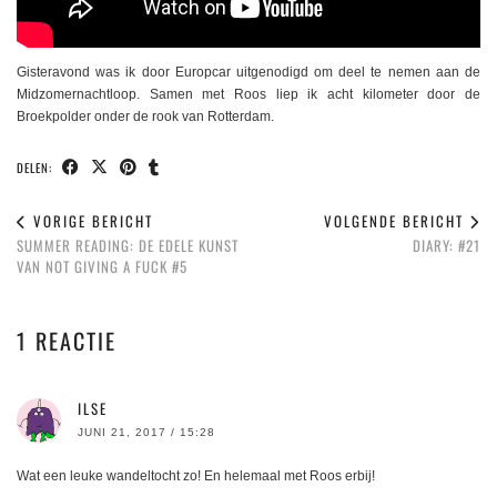
Gisteravond was ik door Europcar uitgenodigd om deel te nemen aan de
Midzomernachtloop. Samen met Roos liep ik acht kilometer door de
Broekpolder onder de rook van Rotterdam.
DELEN:
VORIGE BERICHT
VOLGENDE BERICHT
SUMMER READING: DE EDELE KUNST
DIARY: #21
VAN NOT GIVING A FUCK #5
1 REACTIE
ILSE
JUNI 21, 2017 / 15:28
Wat een leuke wandeltocht zo! En helemaal met Roos erbij!