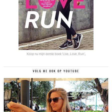
Koop nu mijn eerste boek 'Live, Love, Run'
.
VOLG ME OOK OP YOUTUBE