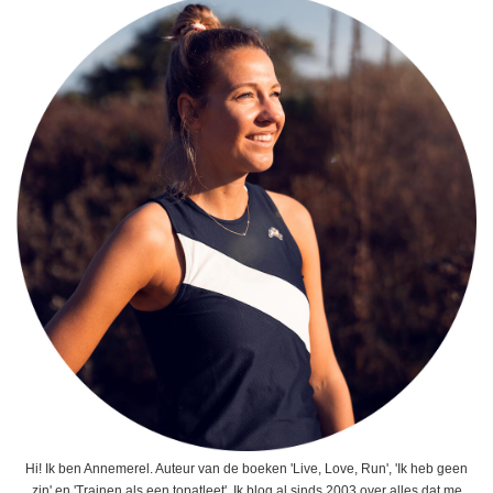
Hi! Ik ben Annemerel. Auteur van de boeken 'Live, Love, Run', 'Ik heb geen
zin' en 'Trainen als een topatleet'. Ik blog al sinds 2003 over alles dat me