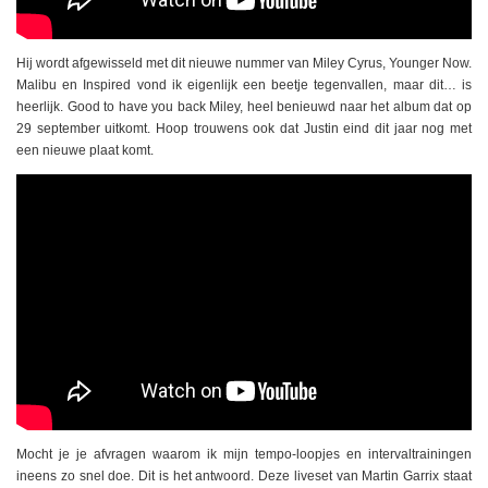
Hij wordt afgewisseld met dit nieuwe nummer van Miley Cyrus, Younger Now.
Malibu en Inspired vond ik eigenlijk een beetje tegenvallen, maar dit… is
heerlijk. Good to have you back Miley, heel benieuwd naar het album dat op
29 september uitkomt. Hoop trouwens ook dat Justin eind dit jaar nog met
een nieuwe plaat komt.
Mocht je je afvragen waarom ik mijn tempo-loopjes en intervaltrainingen
ineens zo snel doe. Dit is het antwoord. Deze liveset van Martin Garrix staat