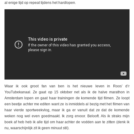
al enige tijd op repeat tijdens het hardlopen.
Waar ik ook groot fan van ben is het nieuwe leven in Roos’ d’r
YouTubekanaal. Ze gaat op 15 oktober net als ik de halve marathon in
Amsterdam lopen en gaat haar trainingen de komende tijd filmen. Ze loopt
een beetje achter me editen want ze is inmiddels al bezig met het filmen van
haar vierde sportweekvlog, maar ik ga er vanuit dat ze dat de komende
weken nog wel even goedmaakt. Ik zorg ervoor. Belooft. Als ik straks mijn
boek af heb heb ik alle tijd om haar achter de vodden aan te zitten (denk ik
nu, waarschijnlijk zit ik geen minuut stil).