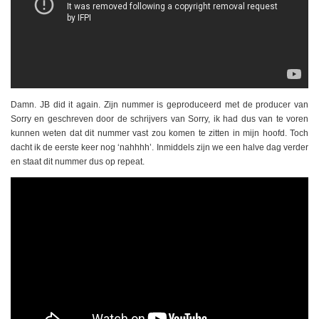
Damn. JB did it again. Zijn nummer is geproduceerd met de producer van
Sorry en geschreven door de schrijvers van Sorry, ik had dus van te voren
kunnen weten dat dit nummer vast zou komen te zitten in mijn hoofd. Toch
dacht ik de eerste keer nog ‘nahhhh’. Inmiddels zijn we een halve dag verder
en staat dit nummer dus op repeat.