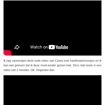
Ik zag vanmorgen deze oude video van Casey over hardloopexcuusjes en ik
kan niet geloven dat ik deze nooit eerder gezien heb. Dit is mijn boek in een
video van 2 minuten. OK. Ongeveer dan.