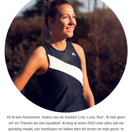
Hi! Ik ben Annemerel. Auteur van de boeken 'Live, Love, Run', 'Ik heb geen
zin' en 'Trainen als een topatleet'. Ik blog al sinds 2003 over alles dat me
gelukkig maakt, van hardlopen en lekker eten tot reizen en mijn gezin. In