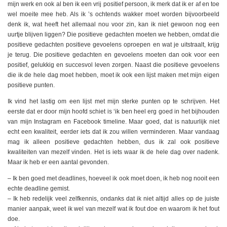
mijn werk en ook al ben ik een vrij positief persoon, ik merk dat ik er af en toe
wel moeite mee heb. Als ik ’s ochtends wakker moet worden bijvoorbeeld
denk ik, wat heeft het allemaal nou voor zin, kan ik niet gewoon nog een
uurtje blijven liggen? Die positieve gedachten moeten we hebben, omdat die
positieve gedachten positieve gevoelens oproepen en wat je uitstraalt, krijg
je terug. Die positieve gedachten en gevoelens moeten dan ook voor een
positief, gelukkig en succesvol leven zorgen. Naast die positieve gevoelens
die ik de hele dag moet hebben, moet ik ook een lijst maken met mijn eigen
positieve punten.
Ik vind het lastig om een lijst met mijn sterke punten op te schrijven. Het
eerste dat er door mijn hoofd schiet is ‘ik ben heel erg goed in het bijhouden
van mijn Instagram en Facebook timeline. Maar goed, dat is natuurlijk niet
echt een kwaliteit, eerder iets dat ik zou willen verminderen. Maar vandaag
mag ik alleen positieve gedachten hebben, dus ik zal ook positieve
kwaliteiten van mezelf vinden. Het is iets waar ik de hele dag over nadenk.
Maar ik heb er een aantal gevonden.
– Ik ben goed met deadlines, hoeveel ik ook moet doen, ik heb nog nooit een
echte deadline gemist.
– Ik heb redelijk veel zelfkennis, ondanks dat ik niet altijd alles op de juiste
manier aanpak, weet ik wel van mezelf wat ik fout doe en waarom ik het fout
doe.