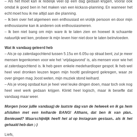
– Als het moet kan ik redelijk veel op een dag gedaan krijgen, vooral ook
omdat ik goed ben in het maken van een kickass-planning. En wanneer het
echt moet hou ik me altijd aan die planning.
– Ik ben over het algemeen een enthousiast en vrolijk persoon en door mijn
enthousiasme kan ik anderen ook enthousiasmeren.
– Ik ben niet bang om mijn ware ik te laten zien en hoewel ik schaamte
natuurlijk wel ken, probeer ik mijn leven hier niet door te laten beïnvloeden.
Wat ik vandaag geleerd heb
– Als je op zaterdagochtend tussen 5.15u en 6.05u op straat bent, zul je meer
mensen tegenkomen voor wie het ‘vrijdagavond’ is, als mensen voor wie het
al zaterdagochtend is. Ik heb geen enkele medehardloper gespot. Ik heb wel
heel veel dronken leuzen tegen mijn hoofd geslingerd gekregen, waar ze
over gingen mag Joost weten, mijn muziek stond keihard.
– Als je vroeg opstaat kun je heel veel leuke dingen doen, maar toch ook nog
heel veel werk gedaan krijgen. Klinkt heel logisch, maar ik besefte dat
vandaag maar weer.
Morgen (voor jullie vandaag) de laatste dag van de helweek en ik ga hem
afsluiten met een keiharde BANG! Althans, dat ben ik van plan..
Benieuwd? Waarschijnlijk heeft het al op Instagram gestaan.. als ik het
gehaald heb dan ;-)
Liefs,