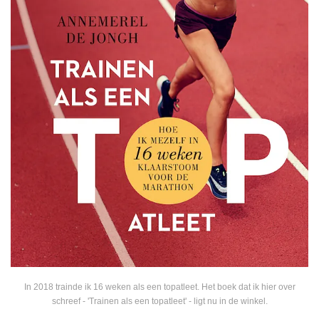
In 2018 trainde ik 16 weken als een topatleet. Het boek dat ik hier over
schreef - 'Trainen als een topatleet' - ligt nu in de winkel.