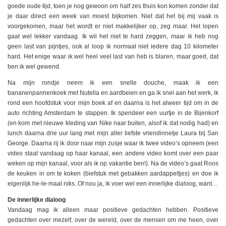
goede oude tijd, toen je nog gewoon om half zes thuis kon komen zonder dat
je daar direct een week van moest bijkomen. Niet dat het bij mij vaak is
voorgekomen, maar het wordt er niet makkelijker op, zeg maar. Het lopen
gaat wel lekker vandaag. Ik wil het niet te hard zeggen, maar ik heb nog
geen last van pijntjes, ook al loop ik normaal niet iedere dag 10 kilometer
hard. Het enige waar ik wel heel veel last van heb is blaren, maar goed, dat
ben ik wel gewend.
Na mijn rondje neem ik een snelle douche, maak ik een
bananenpannenkoek met Nutella en aardbeien en ga ik snel aan het werk, ik
rond een hoofdstuk voor mijn boek af en daarna is het alweer tijd om in de
auto richting Amsterdam te stappen. Ik spendeer een uurtje in de Bijenkorf
(en kom met nieuwe kleding van Nike naar buiten, alsof ik dat nodig had) en
lunch daarna drie uur lang met mijn aller liefste vriendinnetje Laura bij San
George. Daarna rij ik door naar mijn zusje waar ik twee video’s opneem (een
video staat vandaag op haar kanaal, een andere video komt over een paar
weken op mijn kanaal, voor als ik op vakantie ben!). Na de video’s gaat Roos
de keuken in om te koken (biefstuk met gebakken aardappeltjes) en doe ik
eigenlijk he-le-maal niks. Of nou ja, ik voer wel een innerlijke dialoog, want…
De innerlijke dialoog
Vandaag mag ik alleen maar positieve gedachten hebben. Positieve
gedachten over mezelf, over de wereld, over de mensen om me heen, over