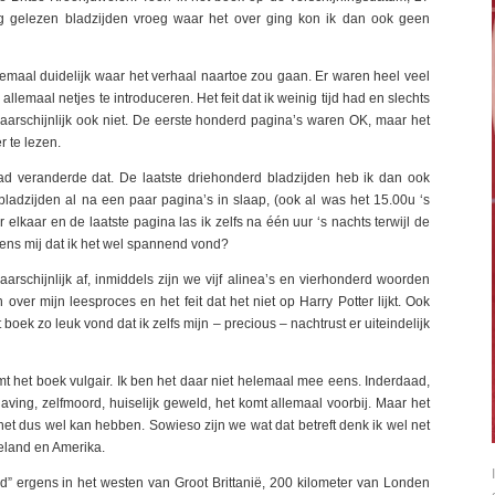
ig gelezen bladzijden vroeg waar het over ging kon ik dan ook geen
lemaal duidelijk waar het verhaal naartoe zou gaan. Er waren heel veel
allemaal netjes te introduceren. Het feit dat ik weinig tijd had en slechts
waarschijnlijk ook niet. De eerste honderd pagina’s waren OK, maar het
r te lezen.
d veranderde dat. De laatste driehonderd bladzijden heb ik dan ook
 bladzijden al na een paar pagina’s in slaap, (ook al was het 15.00u ‘s
r elkaar en de laatste pagina las ik zelfs na één uur ‘s nachts terwijl de
gens mij dat ik het wel spannend vond?
arschijnlijk af, inmiddels zijn we vijf alinea’s en vierhonderd woorden
ver mijn leesproces en het feit dat het niet op Harry Potter lijkt. Ook
t boek zo leuk vond dat ik zelfs mijn – precious – nachtrust er uiteindelijk
het boek vulgair. Ik ben het daar niet helemaal mee eens. Inderdaad,
laving, zelfmoord, huiselijk geweld, het komt allemaal voorbij. Maar het
het dus wel kan hebben. Sowieso zijn we wat dat betreft denk ik wel net
eland en Amerika.
ford” ergens in het westen van Groot Brittanië, 200 kilometer van Londen