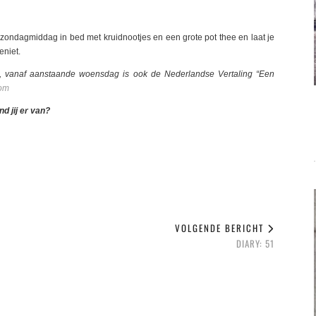
ht, een “en ze leefden nog lang en gelukkig-einde” had ik waarschijnlijk
e zondagmiddag in bed met kruidnootjes en een grote pot thee en laat je
eniet.
, vanaf aanstaande woensdag is ook de Nederlandse Vertaling “Een
com
nd jij er van?
VOLGENDE BERICHT
DIARY: 51