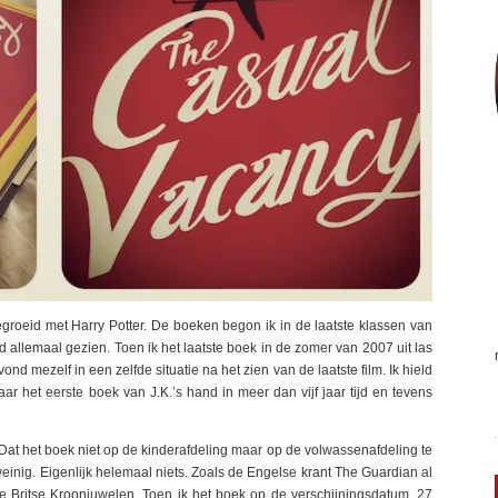
gegroeid met Harry Potter. De boeken begon ik in de laatste klassen van
d allemaal gezien. Toen ik het laatste boek in de zomer van 2007 uit las
nd mezelf in een zelfde situatie na het zien van de laatste film. Ik hield
r het eerste boek van J.K.’s hand in meer dan vijf jaar tijd en tevens
l. Dat het boek niet op de kinderafdeling maar op de volwassenafdeling te
weinig. Eigenlijk helemaal niets. Zoals de Engelse krant The Guardian al
e Britse Kroonjuwelen. Toen ik het boek op de verschijningsdatum, 27