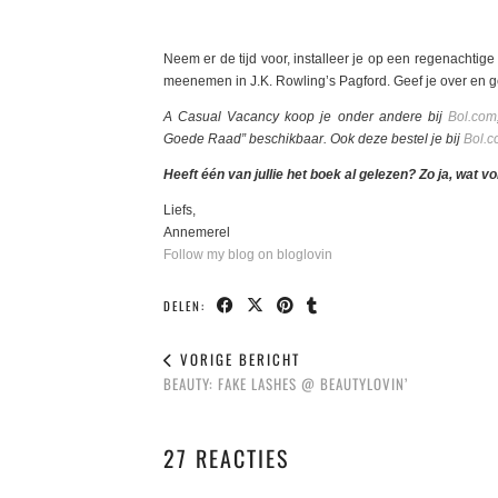
gezegd ook niet echt geloofd. Het verhaal is rauw en ec
niet eens geloofwaardig gevonden.
Neem er de tijd voor, installeer je op een regenachtig
meenemen in J.K. Rowling’s Pagford. Geef je over en g
A Casual Vacancy koop je onder andere bij
Bol.com
Goede Raad” beschikbaar. Ook deze bestel je bij
Bol.
Heeft één van jullie het boek al gelezen? Zo ja, wat vo
Liefs,
Annemerel
Follow my blog on bloglovin
DELEN:
VORIGE BERICHT
BEAUTY: FAKE LASHES @ BEAUTYLOVIN’
27 REACTIES