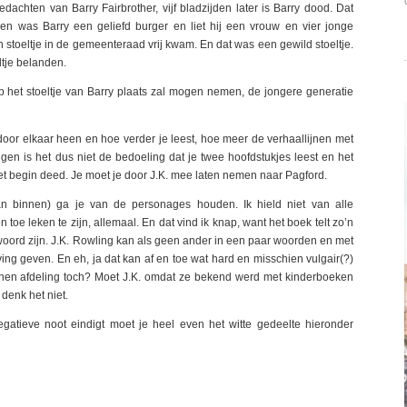
dachten van Barry Fairbrother, vijf bladzijden later is Barry dood. Dat
een was Barry een geliefd burger en liet hij een vrouw en vier jonge
n stoeltje in de gemeenteraad vrij kwam. En dat was een gewild stoeltje.
ltje belanden.
p het stoeltje van Barry plaats zal mogen nemen, de jongere generatie
door elkaar heen en hoe verder je leest, hoe meer de verhaallijnen met
en is het dus niet de bedoeling dat je twee hoofdstukjes leest en het
et begin deed. Je moet je door J.K. mee laten nemen naar Pagford.
van binnen) ga je van de personages houden. Ik hield niet van alle
toe leken te zijn, allemaal. En dat vind ik knap, want het boek telt zo’n
woord zijn. J.K. Rowling kan als geen ander in een paar woorden en met
ving geven. En eh, ja dat kan af en toe wat hard en misschien vulgair(?)
ssenen afdeling toch? Moet J.K. omdat ze bekend werd met kinderboeken
 denk het niet.
egatieve noot eindigt moet je heel even het witte gedeelte hieronder
jk geen Hollywoodeinde. Het einde is eigenlijk gewoon dieptriest. Een
e van Harry Potter’s Deathly Hallows. Maar een Happy End had ik eerlijk