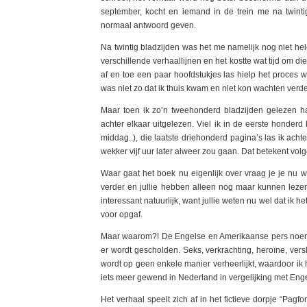
september, kocht en iemand in de trein me na twint
normaal antwoord geven.
Na twintig bladzijden was het me namelijk nog niet he
verschillende verhaallijnen en het kostte wat tijd om die 
af en toe een paar hoofdstukjes las hielp het proces 
was niet zo dat ik thuis kwam en niet kon wachten verde
Maar toen ik zo’n tweehonderd bladzijden gelezen ha
achter elkaar uitgelezen. Viel ik in de eerste honderd
middag..), die laatste driehonderd pagina’s las ik achte
wekker vijf uur later alweer zou gaan. Dat betekent vol
Waar gaat het boek nu eigenlijk over vraag je je nu wa
verder en jullie hebben alleen nog maar kunnen lezen o
interessant natuurlijk, want jullie weten nu wel dat ik he
voor opgaf.
Maar waarom?! De Engelse en Amerikaanse pers noemt 
er wordt gescholden. Seks, verkrachting, heroïne, vers
wordt op geen enkele manier verheerlijkt, waardoor ik 
iets meer gewend in Nederland in vergelijking met Eng
Het verhaal speelt zich af in het fictieve dorpje “Pag