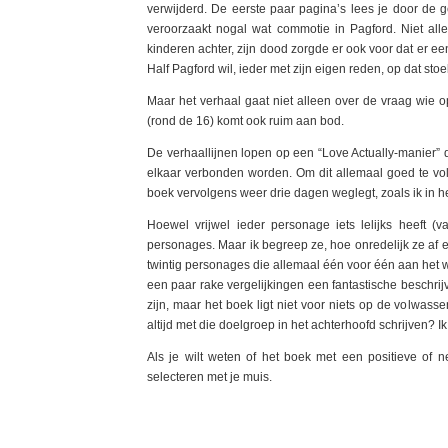
verwijderd. De eerste paar pagina’s lees je door de ge
veroorzaakt nogal wat commotie in Pagford. Niet all
kinderen achter, zijn dood zorgde er ook voor dat er ee
Half Pagford wil, ieder met zijn eigen reden, op dat stoe
Maar het verhaal gaat niet alleen over de vraag wie o
(rond de 16) komt ook ruim aan bod.
De verhaallijnen lopen op een “Love Actually-manier” 
elkaar verbonden worden. Om dit allemaal goed te volg
boek vervolgens weer drie dagen weglegt, zoals ik in h
Hoewel vrijwel ieder personage iets lelijks heeft (
personages. Maar ik begreep ze, hoe onredelijk ze af en 
twintig personages die allemaal één voor één aan het 
een paar rake vergelijkingen een fantastische beschrij
zijn, maar het boek ligt niet voor niets op de volwa
altijd met die doelgroep in het achterhoofd schrijven? Ik
Als je wilt weten of het boek met een positieve of n
selecteren met je muis.
Ik moet je alvast waarschuwen, het boek heeft duideli
wereld van verschil als je het vergelijkt met het eind