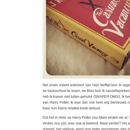
Net zoals vrijwel iedereen van mijn leeftijd ben ik op
de basisschool te lezen, de films heb ik vanzelfspreken
heb ik tranen met tuiten gehuild (SNAPE!!! OMG!). Ik bevo
van Harry Potter. Ik was dan ook heel erg benieuwd naa
haar non-Harry-related-boek debuut.
Dat het in niets op Harry Potter zou lijken wisten we a
vinden zou zijn, was ook al bekend. Maar verder? Vrij 
schreef, het verhaal werd nog beter beschermd dan d