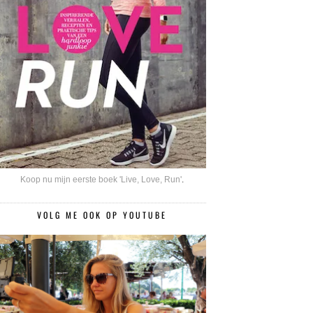
Koop nu mijn eerste boek 'Live, Love, Run'
.
VOLG ME OOK OP YOUTUBE