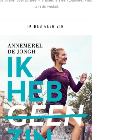
dat ik hier over schreef - 'Trainen als een topatleet' - ligt
nu in de winkel.
IK HEB GEEN ZIN