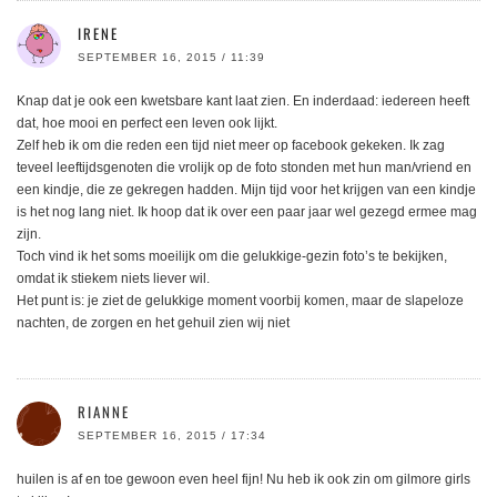
IRENE
SEPTEMBER 16, 2015 / 11:39
Knap dat je ook een kwetsbare kant laat zien. En inderdaad: iedereen heeft
dat, hoe mooi en perfect een leven ook lijkt.
Zelf heb ik om die reden een tijd niet meer op facebook gekeken. Ik zag
teveel leeftijdsgenoten die vrolijk op de foto stonden met hun man/vriend en
een kindje, die ze gekregen hadden. Mijn tijd voor het krijgen van een kindje
is het nog lang niet. Ik hoop dat ik over een paar jaar wel gezegd ermee mag
zijn.
Toch vind ik het soms moeilijk om die gelukkige-gezin foto’s te bekijken,
omdat ik stiekem niets liever wil.
Het punt is: je ziet de gelukkige moment voorbij komen, maar de slapeloze
nachten, de zorgen en het gehuil zien wij niet
RIANNE
SEPTEMBER 16, 2015 / 17:34
huilen is af en toe gewoon even heel fijn! Nu heb ik ook zin om gilmore girls