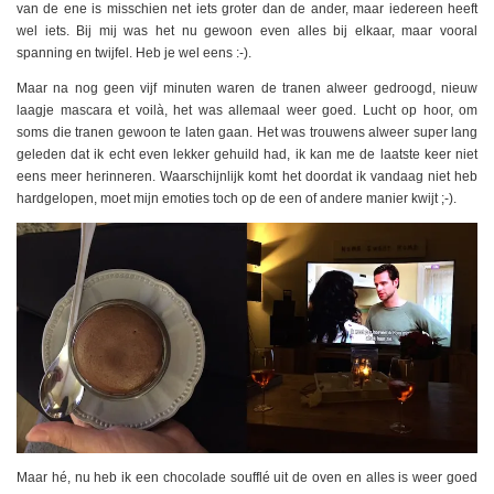
van de ene is misschien net iets groter dan de ander, maar iedereen heeft
wel iets. Bij mij was het nu gewoon even alles bij elkaar, maar vooral
spanning en twijfel. Heb je wel eens :-).
Maar na nog geen vijf minuten waren de tranen alweer gedroogd, nieuw
laagje mascara et voilà, het was allemaal weer goed. Lucht op hoor, om
soms die tranen gewoon te laten gaan. Het was trouwens alweer super lang
geleden dat ik echt even lekker gehuild had, ik kan me de laatste keer niet
eens meer herinneren. Waarschijnlijk komt het doordat ik vandaag niet heb
hardgelopen, moet mijn emoties toch op de een of andere manier kwijt ;-).
Maar hé, nu heb ik een chocolade soufflé uit de oven en alles is weer goed