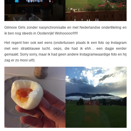
Gilmore Girls zonder nasynchronisatie en met Nederlandse ondertiteling en
ik ben nog steeds in Oostenrijk! Wohooooo!!!!!!
Het regent hier ook wel eens (ondertussen plaats ik een foto op Instagram
met een strakblauwe lucht.. oeps, die had ik ehh… een dagje eerder
gemaakt. Sorry sorry, maar ik had geen andere Instagramwaardige foto en hij
zag er zo mooi uit!).