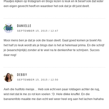
Plaatjes kijken op Instagram en blogs lezen is leuk en ik besef ook dat ieder
een eigen gevecht heeft en waardeer het ook dat je dit juist deelt.
DANIELLE
SEPTEMBER 15, 2015 / 12:47
Mooi mens ben je dat je ook die traan deelt. Gaat goed komen je boek! Als
het half zo leuk wordt als je blogs dan is het al helemaal prima. En die schrijf
je (waarschijnlijk) zonder al te veel na te denken/her te schrijven. Succes
daar nog!
DEBBY
SEPTEMBER 15, 2015 / 12:50
Awh die huilfoto meisje… Heb ook echt een paar rotdagen achter de rug,
wist niet dat ik me zo rot kon voelen :’D. Hele dikke knuffel. En die
bananenfoto maakte me dan echt wel weer heel erg aan het lachen hahaha