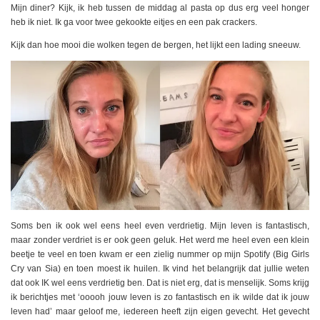
Mijn diner? Kijk, ik heb tussen de middag al pasta op dus erg veel honger
heb ik niet. Ik ga voor twee gekookte eitjes en een pak crackers.
Kijk dan hoe mooi die wolken tegen de bergen, het lijkt een lading sneeuw.
Soms ben ik ook wel eens heel even verdrietig. Mijn leven is fantastisch,
maar zonder verdriet is er ook geen geluk. Het werd me heel even een klein
beetje te veel en toen kwam er een zielig nummer op mijn Spotify (Big Girls
Cry van Sia) en toen moest ik huilen. Ik vind het belangrijk dat jullie weten
dat ook IK wel eens verdrietig ben. Dat is niet erg, dat is menselijk. Soms krijg
ik berichtjes met ‘ooooh jouw leven is zo fantastisch en ik wilde dat ik jouw
leven had’ maar geloof me, iedereen heeft zijn eigen gevecht. Het gevecht