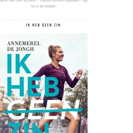
dat ik hier over schreef - 'Trainen als een topatleet' - ligt
nu in de winkel.
IK HEB GEEN ZIN