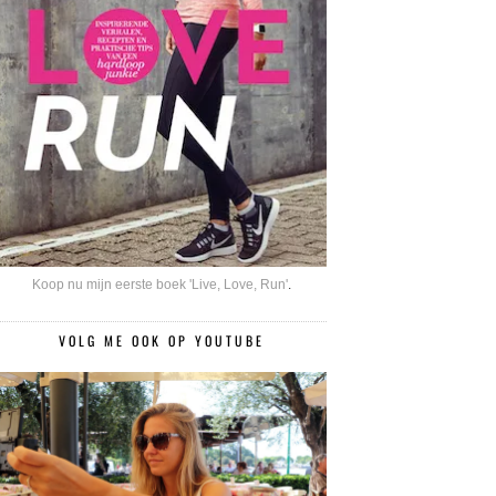
Koop nu mijn eerste boek 'Live, Love, Run'
.
VOLG ME OOK OP YOUTUBE