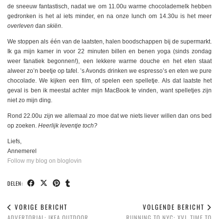
de sneeuw fantastisch, nadat we om 11.00u warme chocolademelk hebben
gedronken is het al iets minder, en na onze lunch om 14.30u is het meer
overleven
dan
skiën
.
We stoppen als één van de laatsten, halen boodschappen bij de supermarkt.
Ik ga mijn kamer in voor 22 minuten billen en benen yoga (sinds zondag
weer fanatiek begonnen!), een lekkere warme douche en het eten staat
alweer zo’n beetje op tafel. ’s Avonds drinken we espresso’s en eten we pure
chocolade. We kijken een film, of spelen een spelletje. Als dat laatste het
geval is ben ik meestal achter mijn MacBook te vinden, want spelletjes zijn
niet zo mijn ding.
Rond 22.00u zijn we allemaal zo moe dat we niets liever willen dan ons bed
op zoeken.
Heerlijk leventje toch?
Liefs,
Annemerel
Follow my blog on bloglovin
DELEN:
VORIGE BERICHT
VOLGENDE BERICHT
ADVERTORIAL: IKEA OUTDOOR
RUNNING TO NYC: XVI, TIME TO