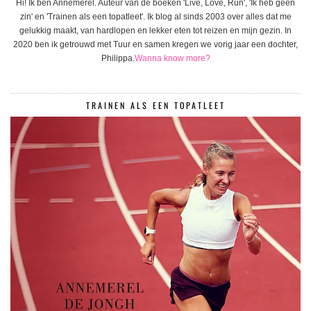
Hi! Ik ben Annemerel. Auteur van de boeken 'Live, Love, Run', 'Ik heb geen
zin' en 'Trainen als een topatleet'. Ik blog al sinds 2003 over alles dat me
gelukkig maakt, van hardlopen en lekker eten tot reizen en mijn gezin. In
2020 ben ik getrouwd met Tuur en samen kregen we vorig jaar een dochter,
Philippa.
Wanna know more?
TRAINEN ALS EEN TOPATLEET