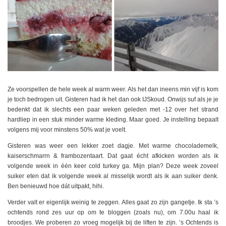
Ze voorspellen de hele week al warm weer. Als het dan ineens min vijf is kom
je toch bedrogen uit. Gisteren had ik het dan ook IJSkoud. Onwijs suf als je je
bedenkt dat ik slechts een paar weken geleden met -12 over het strand
hardliep in een stuk minder warme kleding. Maar goed. Je instelling bepaalt
volgens mij voor minstens 50% wat je voelt.
Gisteren was weer een lekker zoet dagje. Met warme chocolademelk,
kaiserschmarrn & frambozentaart. Dat gaat écht afkicken worden als ik
volgende week in één keer cold turkey ga. Mijn plan? Deze week zoveel
suiker eten dat ik volgende week al misselijk wordt als ik aan suiker denk.
Ben benieuwd hoe dát uitpakt, hihi.
Verder valt er eigenlijk weinig te zeggen. Alles gaat zo zijn gangetje. Ik sta ’s
ochtends rond zes uur op om te bloggen (zoals nu), om 7.00u haal ik
broodjes. We proberen zo vroeg mogelijk bij de liften te zijn. ’s Ochtends is