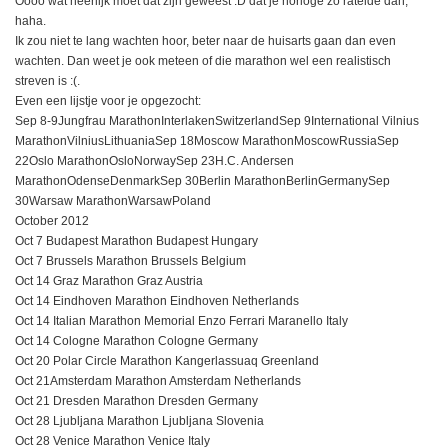
Oooo wat heerlijk moet dat zijn geweest :D dat je horloge zo ratelde dan,
haha.
Ik zou niet te lang wachten hoor, beter naar de huisarts gaan dan even
wachten. Dan weet je ook meteen of die marathon wel een realistisch
streven is :(.
Even een lijstje voor je opgezocht:
Sep 8-9Jungfrau MarathonInterlakenSwitzerlandSep 9International Vilnius
MarathonVilniusLithuaniaSep 18Moscow MarathonMoscowRussiaSep
22Oslo MarathonOsloNorwaySep 23H.C. Andersen
MarathonOdenseDenmarkSep 30Berlin MarathonBerlinGermanySep
30Warsaw MarathonWarsawPoland
October 2012
Oct 7 Budapest Marathon Budapest Hungary
Oct 7 Brussels Marathon Brussels Belgium
Oct 14 Graz Marathon Graz Austria
Oct 14 Eindhoven Marathon Eindhoven Netherlands
Oct 14 Italian Marathon Memorial Enzo Ferrari Maranello Italy
Oct 14 Cologne Marathon Cologne Germany
Oct 20 Polar Circle Marathon Kangerlassuaq Greenland
Oct 21Amsterdam Marathon Amsterdam Netherlands
Oct 21 Dresden Marathon Dresden Germany
Oct 28 Ljubljana Marathon Ljubljana Slovenia
Oct 28 Venice Marathon Venice Italy