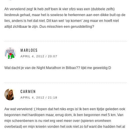
Ah vervelend zeg! Ik heb zelf toen ik vier ofzo was een (dubbele zelfs)
liesbreuk gehad, maar het is sowieso te herkennen aan een dikke bult op de
lies, anders is het dat niet. Dit kan wel ‘op komen’ zeg maar en hoeft niet
altijd zichtbaar te zijn. Dus misschien een geruststelling?
MARLOES
APRIL 4, 2012 / 20:07
Wat dacht je van de Night Marathon in Bilbao?? lijkt me geweldig:D
CARMEN
APRIL 4, 2012 / 21:18
Aw wat vervelend :( Hopen dat het niks ergs is! Ik ben een tijdje geleden ook
begonnen met hardlopen maar, errug dom, ik ben begonnen met 5 km. Van
mijn scheenbenen is nu niet erg veel meer over (spieren eromheen
overbelast) en mijn knieën vonden het ook niet zo tof want die hadden het al