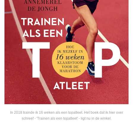
In 2018 trainde ik 16 weken als een topatleet. Het boek dat ik hier over
schreef - 'Trainen als een topatleet' - ligt nu in de winkel.