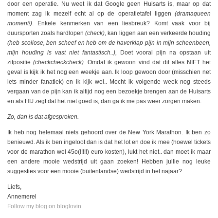
door een operatie. Nu weet ik dat Google geen Huisarts is, maar op dat
moment zag ik mezelf echt al op de operatietafel liggen
(dramaqueen
moment!)
. Enkele kenmerken van een liesbreuk? Komt vaak voor bij
duursporten zoals hardlopen
(check)
, kan liggen aan een verkeerde houding
(heb scoliose, ben scheef en heb om de haverklap pijn in mijn scheenbeen,
mijn houding is vast niet fantastisch..),
Doet vooral pijn na opstaan uit
zitpositie
(checkcheckcheck).
Omdat ik gewoon vind dat dit alles NIET het
geval is kijk ik het nog een weekje aan. Ik loop gewoon door (misschien net
iets minder fanatiek) en ik kijk wel.. Mocht ik volgende week nog steeds
vergaan van de pijn kan ik altijd nog een bezoekje brengen aan de Huisarts
en als HIJ zegt dat het niet goed is, dan ga ik me pas weer zorgen maken.
Zo, dan is dat afgesproken.
Ik heb nog helemaal niets gehoord over de New York Marathon. Ik ben zo
benieuwd. Als ik ben ingeloot dan is dat het lot en doe ik mee (hoewel tickets
voor de marathon wel 45o(!!!!!) euro kosten), lukt het niet.. dan moet ik maar
een andere mooie wedstrijd uit gaan zoeken! Hebben jullie nog leuke
suggesties voor een mooie (buitenlandse) wedstrijd in het najaar?
Liefs,
Annemerel
Follow my blog on bloglovin