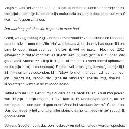
Magisch was het zondagmiddag. Ik had al een hele week niet hardgelopen,
had pijntjes (in mijn kuiten en mijn onderbuik) en toen ik daar eenmaal vanaf
was had ik geen zin meer.
Dat was lang geleden, dat ik geen zin meer had.
Goed, zondagmiddag zag ik een paar verdwaalde zonnestralen en ik hoorde
net een lekker nummer. Mijn “zin” was ineens weer daar. Ik had geen tijd om
lang te lopen, maar voor een 5K kon ik wel tijd maken. Het moet 2011
geweest zijn dat ik voor het laatst écht een 5K liep (echt als in: lopen wat
goed voelt. Andere 5K’s liep ik dit jaar alleen toen ik weer moest opbouwen
na die pijn in mijn scheenbeen). Dat het wel lekker ging bevestigde mijn tijd,
24 minuten en 25 seconden. Mijn Nike+ TomTom horloge had het niet meer
joh! Record dit, record dat.. (snelste kilometer, snelste mijl, snelste 5
kilometer)
en ik was in de zevende hemel.
Totdat ik twee uur later bij mijn ouders op de bank zat en ik wel kon janken
van de pijn in mijn onderbuik. Dat had ik de week ervoor ook al na het
hardlopen en een paar dagen erna. Waar het vandaan kwam? Geen idee.
Dus toen deed ik het aller aller aller stomste dat je kunt doen in zo’n geval. Ik
googlede het.
Volgens Google heb ik dus een liesbreuk en dat kan alleen worden opgelost