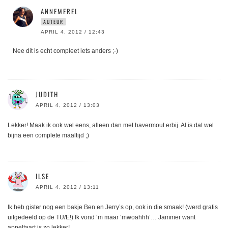
ANNEMEREL
AUTEUR
APRIL 4, 2012 / 12:43
Nee dit is echt compleet iets anders ;-)
JUDITH
APRIL 4, 2012 / 13:03
Lekker! Maak ik ook wel eens, alleen dan met havermout erbij. Al is dat wel
bijna een complete maaltijd ;)
ILSE
APRIL 4, 2012 / 13:11
Ik heb gister nog een bakje Ben en Jerry’s op, ook in die smaak! (werd gratis
uitgedeeld op de TU/E!) Ik vond ‘m maar ‘mwoahhh’… Jammer want
appeltaart is zo lekker!