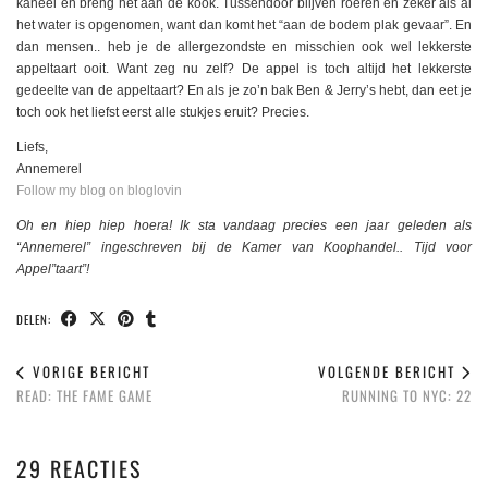
kaneel en breng het aan de kook. Tussendoor blijven roeren en zeker als al
het water is opgenomen, want dan komt het “aan de bodem plak gevaar”. En
dan mensen.. heb je de allergezondste en misschien ook wel lekkerste
appeltaart ooit. Want zeg nu zelf? De appel is toch altijd het lekkerste
gedeelte van de appeltaart? En als je zo’n bak Ben & Jerry’s hebt, dan eet je
toch ook het liefst eerst alle stukjes eruit? Precies.
Liefs,
Annemerel
Follow my blog on bloglovin
Oh en hiep hiep hoera! Ik sta vandaag precies een jaar geleden als
“Annemerel” ingeschreven bij de Kamer van Koophandel.. Tijd voor
Appel”taart”!
DELEN:
VORIGE BERICHT
VOLGENDE BERICHT
READ: THE FAME GAME
RUNNING TO NYC: 22
29 REACTIES