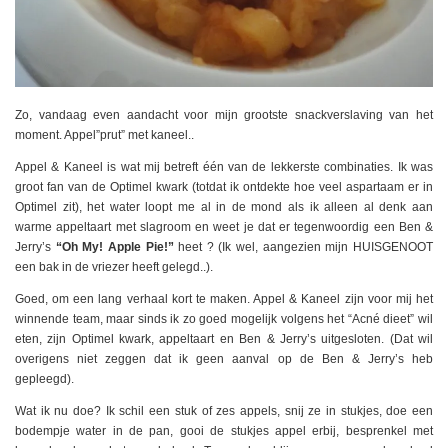
Zo, vandaag even aandacht voor mijn grootste snackverslaving van het
moment. Appel”prut” met kaneel..
Appel & Kaneel is wat mij betreft één van de lekkerste combinaties. Ik was
groot fan van de Optimel kwark (totdat ik ontdekte hoe veel aspartaam er in
Optimel zit), het water loopt me al in de mond als ik alleen al denk aan
warme appeltaart met slagroom en weet je dat er tegenwoordig een Ben &
Jerry’s
“Oh My! Apple Pie!”
heet ? (Ik wel, aangezien mijn HUISGENOOT
een bak in de vriezer heeft gelegd..).
Goed, om een lang verhaal kort te maken. Appel & Kaneel zijn voor mij het
winnende team, maar sinds ik zo goed mogelijk volgens het “Acné dieet” wil
eten, zijn Optimel kwark, appeltaart en Ben & Jerry’s uitgesloten. (Dat wil
overigens niet zeggen dat ik geen aanval op de Ben & Jerry’s heb
gepleegd).
Wat ik nu doe? Ik schil een stuk of zes appels, snij ze in stukjes, doe een
bodempje water in de pan, gooi de stukjes appel erbij, besprenkel met