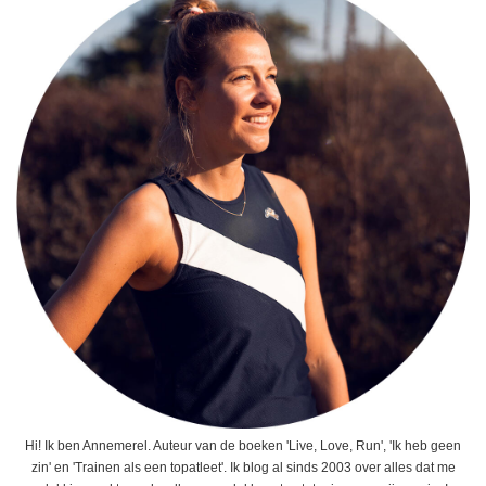
Hi! Ik ben Annemerel. Auteur van de boeken 'Live, Love, Run', 'Ik heb geen
zin' en 'Trainen als een topatleet'. Ik blog al sinds 2003 over alles dat me