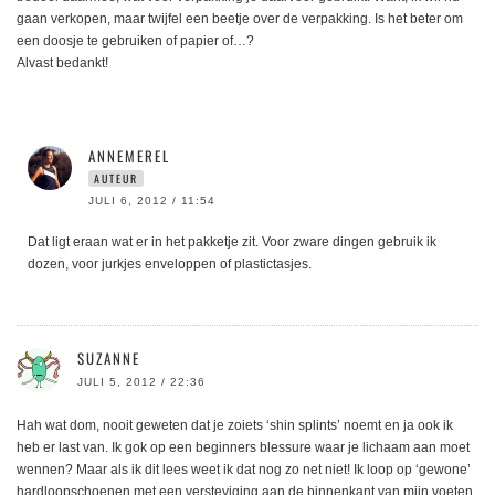
gaan verkopen, maar twijfel een beetje over de verpakking. Is het beter om
een doosje te gebruiken of papier of…?
Alvast bedankt!
ANNEMEREL
AUTEUR
JULI 6, 2012 / 11:54
Dat ligt eraan wat er in het pakketje zit. Voor zware dingen gebruik ik
dozen, voor jurkjes enveloppen of plastictasjes.
SUZANNE
JULI 5, 2012 / 22:36
Hah wat dom, nooit geweten dat je zoiets ‘shin splints’ noemt en ja ook ik
heb er last van. Ik gok op een beginners blessure waar je lichaam aan moet
wennen? Maar als ik dit lees weet ik dat nog zo net niet! Ik loop op ‘gewone’
hardloopschoenen met een versteviging aan de binnenkant van mijn voeten