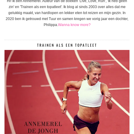
Hi! Ik ben Annemerel. Auteur van de boeken 'Live, Love, Run', 'Ik heb geen
zin' en 'Trainen als een topatleet'. Ik blog al sinds 2003 over alles dat me
gelukkig maakt, van hardlopen en lekker eten tot reizen en mijn gezin. In
2020 ben ik getrouwd met Tuur en samen kregen we vorig jaar een dochter,
Philippa.
Wanna know more?
TRAINEN ALS EEN TOPATLEET