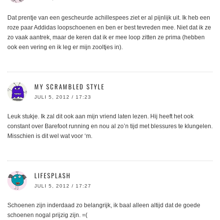
Dat prentje van een gescheurde achillespees ziet er al pijnlijk uit. Ik heb een
roze paar Addidas loopschoenen en ben er best tevreden mee. Niet dat ik ze
zo vaak aantrek, maar de keren dat ik er mee loop zitten ze prima (hebben
ook een vering en ik leg er mijn zooltjes in).
MY SCRAMBLED STYLE
JULI 5, 2012 / 17:23
Leuk stukje. Ik zal dit ook aan mijn vriend laten lezen. Hij heeft het ook
constant over Barefoot running en nou al zo’n tijd met blessures te klungelen.
Misschien is dit wel wat voor ‘m.
LIFESPLASH
JULI 5, 2012 / 17:27
Schoenen zijn inderdaad zo belangrijk, ik baal alleen altijd dat de goede
schoenen nogal prijzig zijn. =(