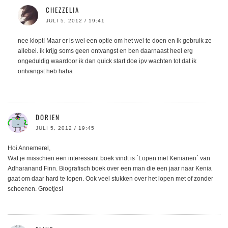
CHEZZELIA
JULI 5, 2012 / 19:41
nee klopt! Maar er is wel een optie om het wel te doen en ik gebruik ze
allebei. ik krijg soms geen ontvangst en ben daarnaast heel erg
ongeduldig waardoor ik dan quick start doe ipv wachten tot dat ik
ontvangst heb haha
DORIEN
JULI 5, 2012 / 19:45
Hoi Annemerel,
Wat je misschien een interessant boek vindt is ´Lopen met Kenianen´ van
Adharanand Finn. Biografisch boek over een man die een jaar naar Kenia
gaat om daar hard te lopen. Ook veel stukken over het lopen met of zonder
schoenen. Groetjes!