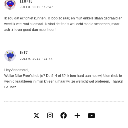
LEONIE
JULI 8, 2012 / 17:47
Ik zou dat echt niet kunnen. Ik loop zo raar, en mijn enkels staan gedraaid en
weet ik veel wat allemaal. Ik vind de free’s wel echt mooie schoenen, maar
ach :) liever goed dan mooi hoor!
INEZ
JULI 9, 2012 / 11:44
Hey Annemerel,
Welke Nike Free’s heb je? De 5, 4 of 3? Ik ben hard aan het twijfelen (heb te
weinig kraakbeen in mijn knieen), maar wil ze wellicht wel proberen. Thanks!
Gr. Inez