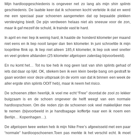
Mijn hardloopgeschiedenis is ongeveer net zo lang als mijn
shin splints
geschiedenis. De laatste keer dat ik schoenen kocht vertelde ik dat en werd
me een speciaal paar schoenen aangemeten dat op bepaalde plekken
versteviging biedt. De pijn verdween helaas niet als sneeuw voor de zon,
maar ik gaf mezelf de schuld, ik trainde vast te hard.
In april en mei liep ik weinig hard, ik haalde de honderd kilometer per maand
niet eens en ik liep nooit langer dan tien kilometer. In juni schroefde ik mijn
loopritme flink op. Ik liep niet alleen 185,4 kilometer, ik liep ook veel sneller
en veel grotere afstanden (25 kilometer afgelopen zaterdag bijvoorbeeld).
En nu komt het… Tot nu toe heb ik nog geen last van shin splints gehad of
iets dat daar op lijkt. OK, stiekem ben ik een klein beetje bang om gestraft te
gaan worden voor deze uitspraak (in de vorm van dat ik binnen een week de
aller ergste shin splints OOIT heb), maar ik neem het risico.
De schoenen zitten heerlijk, ik voel me echt “Free” doordat de zool zo lekker
buigzaam is en de schoen ongeveer de helft weegt van een normale
hardloopschoen. Om die reden zijn de schoenen ook veel makkelijker mee
te nemen (bijvoorbeeld in je handbagage koffertje naar een ik noem een
Berlijn… Kopenhagen…).
De afgelopen twee weken heb ik mijn Nike Free’s afgewisseld met een paar
“normale” hardloopschoenen.Toen pas merkte ik het verschil echt. Ik moet