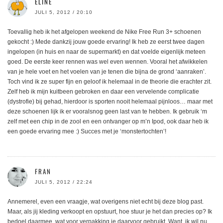
ELINE
JULI 5, 2012 / 20:10
Toevallig heb ik het afgelopen weekend de Nike Free Run 3+ schoenen
gekocht :) Mede dankzij jouw goede ervaring! Ik heb ze eerst twee dagen
ingelopen (in huis en naar de supermarkt) en dat voelde eigenlijk meteen
goed. De eerste keer rennen was wel even wennen. Vooral het afwikkelen
van je hele voet en het voelen van je tenen die bijna de grond ‘aanraken’.
Toch vind ik ze super fijn en geloof ik helemaal in de theorie die erachter zit.
Zelf heb ik mijn kuitbeen gebroken en daar een vervelende complicatie
(dystrofie) bij gehad, hierdoor is sporten nooit helemaal pijnloos… maar met
deze schoenen lijk ik er vooralsnog geen last van te hebben. Ik gebruik ‘m
zelf met een chip in de zool en een ontvanger op m’n Ipod, ook daar heb ik
een goede ervaring mee :) Succes met je ‘monstertochten’!
FRAN
JULI 5, 2012 / 22:24
Annemerel, even een vraagje, wat overigens niet echt bij deze blog past.
Maar, als jij kleding verkoopt en opstuurt, hoe stuur je het dan precies op? Ik
bedoel daarmee, wat voor verpakking je daarvoor gebruikt. Want, ik wil nu