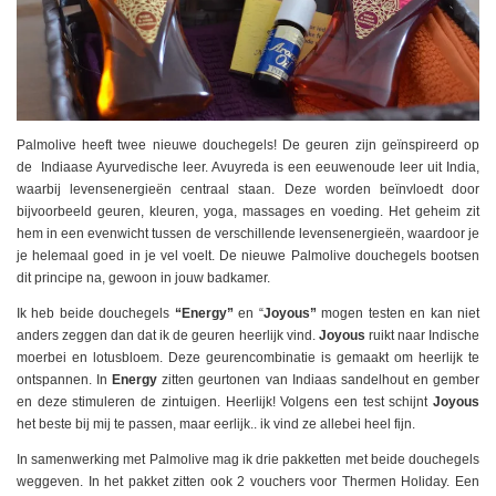
Palmolive heeft twee nieuwe douchegels! De geuren zijn geïnspireerd op
de Indiaase Ayurvedische leer. Avuyreda is een eeuwenoude leer uit India,
waarbij levensenergieën centraal staan. Deze worden beïnvloedt door
bijvoorbeeld geuren, kleuren, yoga, massages en voeding. Het geheim zit
hem in een evenwicht tussen de verschillende levensenergieën, waardoor je
je helemaal goed in je vel voelt. De nieuwe Palmolive douchegels bootsen
dit principe na, gewoon in jouw badkamer.
Ik heb beide douchegels
“Energy”
en “
Joyous”
mogen testen en kan niet
anders zeggen dan dat ik de geuren heerlijk vind.
Joyous
ruikt naar Indische
moerbei en lotusbloem. Deze geurencombinatie is gemaakt om heerlijk te
ontspannen. In
Energy
zitten geurtonen van Indiaas sandelhout en gember
en deze stimuleren de zintuigen. Heerlijk! Volgens een test schijnt
Joyous
het beste bij mij te passen, maar eerlijk.. ik vind ze allebei heel fijn.
In samenwerking met Palmolive mag ik drie pakketten met beide douchegels
weggeven. In het pakket zitten ook 2 vouchers voor Thermen Holiday. Een