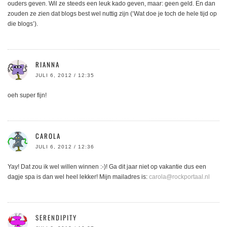
ouders geven. Wil ze steeds een leuk kado geven, maar: geen geld. En dan
zouden ze zien dat blogs best wel nuttig zijn (‘Wat doe je toch de hele tijd op
die blogs’).
RIANNA
JULI 6, 2012 / 12:35
oeh super fijn!
CAROLA
JULI 6, 2012 / 12:36
Yay! Dat zou ik wel willen winnen :-)! Ga dit jaar niet op vakantie dus een
dagje spa is dan wel heel lekker! Mijn mailadres is:
carola@rockportaal.nl
SERENDIPITY