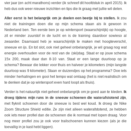
vier jaar (en acht marathons) verder (ik schreef dit hoofdstuk in april 2015). Ik
heb dus ook weer nieuwe inzichten en tips die ik graag met jullie wil delen.
Aller eerst is het belangrijk om je doelen een beetje bij te stellen.
Ik zou
niet de trainingen doen die op mijn schema staan als ik gewoon in
Nederland ben. Ten eerste ben je op wintersport (waarschijnlijk) op hoogte,
zit er minder zuurstof in de lucht en is de training daardoor sowieso al
zwaarder. Daarnaast heb je waarschijnlijk te maken met hoogteverschil,
sneeuw en ijs. En tot slot, ook niet geheel onbelangrijk, je wil graag nog wat
energie overhouden voor de rest van de (ski)dag. Staat er op jouw schema
15x 200, maak daar dan 8-10 van. Staat er een lange duurloop op je
schema? Bewaar die lekker voor thuis en halveer je kilometers (mijn langste
duurloop was 9 kilometer). Staan er duizendjes op het programma? Doe iets
minder herhalingen en gooi het tempo wat omlaag (het is niet realistisch om
te denken dat je op wintersport even hard loopt als thuis).
Verder is het natuurlijk niet geheel onbelangrijk om je goed aan te kleden.
Ik
droeg tijdens mijn runs in de sneeuw schoenen die waterafstotend zijn
,
met flyknit schoenen door de sneeuw is best wel koud. Ik droeg de Nike
Zoom Structure Shield editie. Ze zijn niet alleen waterafstotend, ze hebben
ook iets meer profiel dan de schoenen die ik normaal met lopen draag. Voor
nog meer profiel zou je ook voor trailschoenen kunnen kiezen (als je die
toevallig in je kast hebt liggen).