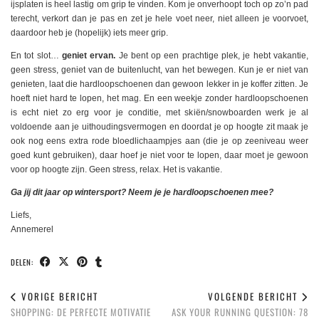
ijsplaten is heel lastig om grip te vinden. Kom je onverhoopt toch op zo’n pad
terecht, verkort dan je pas en zet je hele voet neer, niet alleen je voorvoet,
daardoor heb je (hopelijk) iets meer grip.
En tot slot…
geniet ervan.
Je bent op een prachtige plek, je hebt vakantie,
geen stress, geniet van de buitenlucht, van het bewegen. Kun je er niet van
genieten, laat die hardloopschoenen dan gewoon lekker in je koffer zitten. Je
hoeft niet hard te lopen, het mag. En een weekje zonder hardloopschoenen
is echt niet zo erg voor je conditie, met skiën/snowboarden werk je al
voldoende aan je uithoudingsvermogen en doordat je op hoogte zit maak je
ook nog eens extra rode bloedlichaampjes aan (die je op zeeniveau weer
goed kunt gebruiken), daar hoef je niet voor te lopen, daar moet je gewoon
voor op hoogte zijn. Geen stress, relax. Het is vakantie.
Ga jij dit jaar op wintersport? Neem je je hardloopschoenen mee?
Liefs,
Annemerel
DELEN:
VORIGE BERICHT
VOLGENDE BERICHT
SHOPPING: DE PERFECTE MOTIVATIE
ASK YOUR RUNNING QUESTION: 78