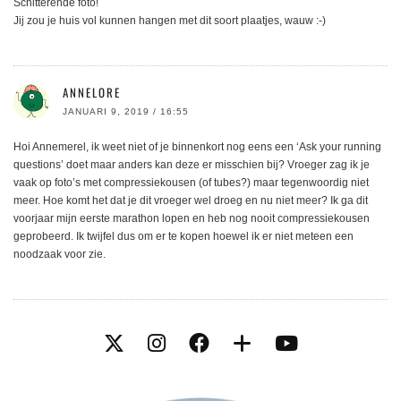
Schitterende foto!
Jij zou je huis vol kunnen hangen met dit soort plaatjes, wauw :-)
ANNELORE
JANUARI 9, 2019 / 16:55
Hoi Annemerel, ik weet niet of je binnenkort nog eens een ‘Ask your running
questions’ doet maar anders kan deze er misschien bij? Vroeger zag ik je
vaak op foto’s met compressiekousen (of tubes?) maar tegenwoordig niet
meer. Hoe komt het dat je dit vroeger wel droeg en nu niet meer? Ik ga dit
voorjaar mijn eerste marathon lopen en heb nog nooit compressiekousen
geprobeerd. Ik twijfel dus om er te kopen hoewel ik er niet meteen een
noodzaak voor zie.