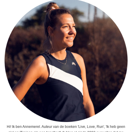
Hi! Ik ben Annemerel. Auteur van de boeken 'Live, Love, Run', 'Ik heb geen