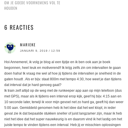
OM JE GOEDE VOORNEMENS VOL TE
HOUDEN
6 REACTIES
MARIEKE
JANUARI 9, 2019 / 12:59
Hoi Annemerel, ik volg je blog al een tijdje en ik ben ook aan je boek
begonnen, heel leuk en motiverend!! Ik krijg zelfs zin om intervallen te gaan
doen haha! Ik vraag me wel af hoe jij tijdens de intervallen je snelheid in de
gaten houdt . Als er bijv. staat 800m met tempo 4:30, hoe weet je dan tijdens
dat interval dat je hard genoeg gaat?
Ik train zelf altijd op de weg met de runkeeper app aan op mijn telefoon (dus
met GPS), maar als ik tijdens een interval erop kijk, geef hij bijv. 4:15 aan en
10 seconde later, terwijl ik voor mijn gevoel net zo hard ga, geeft hij dan weer
5:00 aan. Gemiddeld genomen heb ik het idee dat het wel klopt, in ieder
geval zie ik dat bepaalde stukken sneller of juist langzamer zijn, maar ik heb
niet het idee dat het super nauwkeurig is en daarom vind ik het lastig om het
juiste tempo te vinden tijdens een interval. Heb jij er misschien oplossingen