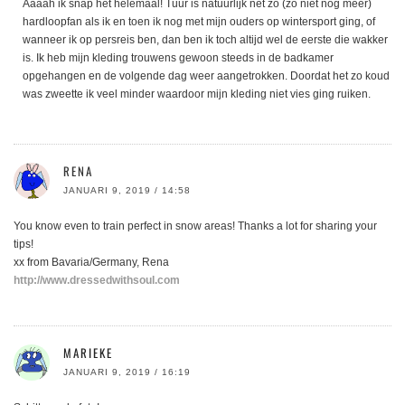
Aaaah ik snap het helemaal! Tuur is natuurlijk net zo (zo niet nog meer)
hardloopfan als ik en toen ik nog met mijn ouders op wintersport ging, of
wanneer ik op persreis ben, dan ben ik toch altijd wel de eerste die wakker
is. Ik heb mijn kleding trouwens gewoon steeds in de badkamer
opgehangen en de volgende dag weer aangetrokken. Doordat het zo koud
was zweette ik veel minder waardoor mijn kleding niet vies ging ruiken.
RENA
JANUARI 9, 2019 / 14:58
You know even to train perfect in snow areas! Thanks a lot for sharing your
tips!
xx from Bavaria/Germany, Rena
http://www.dressedwithsoul.com
MARIEKE
JANUARI 9, 2019 / 16:19