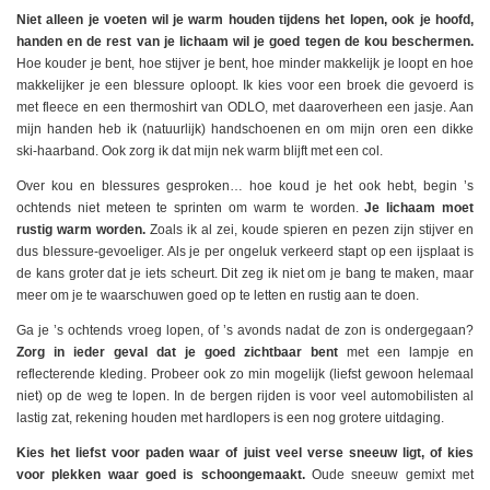
Niet alleen je voeten wil je warm houden tijdens het lopen, ook je hoofd,
handen en de rest van je lichaam wil je goed tegen de kou beschermen.
Hoe kouder je bent, hoe stijver je bent, hoe minder makkelijk je loopt en hoe
makkelijker je een blessure oploopt. Ik kies voor een broek die gevoerd is
met fleece en een thermoshirt van ODLO, met daaroverheen een jasje. Aan
mijn handen heb ik (natuurlijk) handschoenen en om mijn oren een dikke
ski-haarband. Ook zorg ik dat mijn nek warm blijft met een col.
Over kou en blessures gesproken… hoe koud je het ook hebt, begin ’s
ochtends niet meteen te sprinten om warm te worden.
Je lichaam moet
rustig warm worden.
Zoals ik al zei, koude spieren en pezen zijn stijver en
dus blessure-gevoeliger. Als je per ongeluk verkeerd stapt op een ijsplaat is
de kans groter dat je iets scheurt. Dit zeg ik niet om je bang te maken, maar
meer om je te waarschuwen goed op te letten en rustig aan te doen.
Ga je ’s ochtends vroeg lopen, of ’s avonds nadat de zon is ondergegaan?
Zorg in ieder geval dat je goed zichtbaar bent
met een lampje en
reflecterende kleding. Probeer ook zo min mogelijk (liefst gewoon helemaal
niet) op de weg te lopen. In de bergen rijden is voor veel automobilisten al
lastig zat, rekening houden met hardlopers is een nog grotere uitdaging.
Kies het liefst voor paden waar of juist veel verse sneeuw ligt, of kies
voor plekken waar goed is schoongemaakt.
Oude sneeuw gemixt met