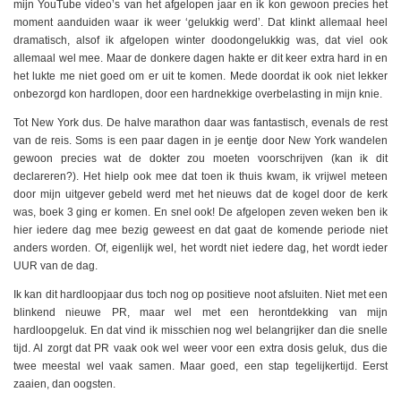
mijn YouTube video’s van het afgelopen jaar en ik kon gewoon precies het
moment aanduiden waar ik weer ‘gelukkig werd’. Dat klinkt allemaal heel
dramatisch, alsof ik afgelopen winter doodongelukkig was, dat viel ook
allemaal wel mee. Maar de donkere dagen hakte er dit keer extra hard in en
het lukte me niet goed om er uit te komen. Mede doordat ik ook niet lekker
onbezorgd kon hardlopen, door een hardnekkige overbelasting in mijn knie.
Tot New York dus. De halve marathon daar was fantastisch, evenals de rest
van de reis. Soms is een paar dagen in je eentje door New York wandelen
gewoon precies wat de dokter zou moeten voorschrijven (kan ik dit
declareren?). Het hielp ook mee dat toen ik thuis kwam, ik vrijwel meteen
door mijn uitgever gebeld werd met het nieuws dat de kogel door de kerk
was, boek 3 ging er komen. En snel ook! De afgelopen zeven weken ben ik
hier iedere dag mee bezig geweest en dat gaat de komende periode niet
anders worden. Of, eigenlijk wel, het wordt niet iedere dag, het wordt ieder
UUR van de dag.
Ik kan dit hardloopjaar dus toch nog op positieve noot afsluiten. Niet met een
blinkend nieuwe PR, maar wel met een herontdekking van mijn
hardloopgeluk. En dat vind ik misschien nog wel belangrijker dan die snelle
tijd. Al zorgt dat PR vaak ook wel weer voor een extra dosis geluk, dus die
twee meestal wel vaak samen. Maar goed, een stap tegelijkertijd. Eerst
zaaien, dan oogsten.