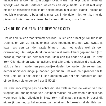
maakte me er ook niet zo’n zorgen over. Ik wist namelijk dat dit allemaal
tijdelijk was en dat iedereen weleens een dipje heeft. Je kunt niet altijd
pieken en misschien moet je dat ook helemaal niet willen. Tuurlijk, pieken op
het juiste moment is belangrijk, maar als jij de dalen niet kent kun je de
pieken ook niet meer als pieken herkennen. Althans, zo sta ik er in.
VAN DE DOLOMIETEN TOT NEW YORK CITY
Het was niet alleen maar kommer en kwel. Ik liep een prachtige trail run in de
Dolomieten van 20 kilometer met 1000 hoogtemeters, het was zwaar, ik
kwam als een van de laatste binnen, maar het voelde wel als een
overwinning. De Berlijn Marathon verliep niet zoals ik hem gepland had (dixi
bezoek), maar ik liep hem wel mooi uit in een tijd onder de 3.40. De New
York City Marathon was fantastisch, met alle andere meiden die stuk voor
stuk de finish haalden en persoonlijke doelen behaalden die ze een jaar
eerder nooit voor mogelijk hadden gehouden. Dat was zo bijzonder om te
zien. Zelf liep ik ook lekker, ik kon genieten van het hele parcours en liep
eindelijk een tijd onder de 4 uur (3.50.26).
Na New York volgde pas de echte dip, die zette in toen de wielen van het
vliegtuig de landingsbaan van Schiphol raakten en verdween eigenlijk pas
weer toen ik het vliegtuig in New York half maart uitstapte. Ik besef dit
eigenlijk pas nu, op het moment van schrijven. Ik bekeek net de titels van