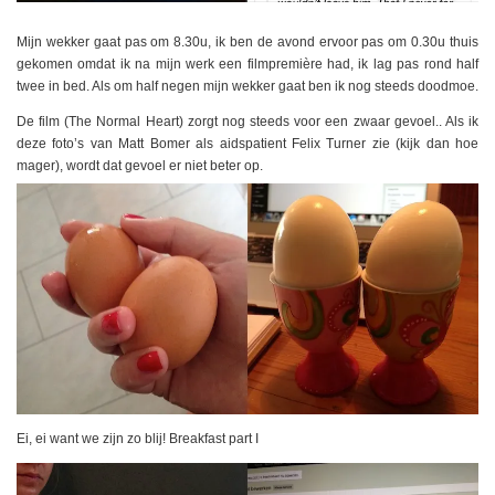
Mijn wekker gaat pas om 8.30u, ik ben de avond ervoor pas om 0.30u thuis
gekomen omdat ik na mijn werk een filmpremière had, ik lag pas rond half
twee in bed. Als om half negen mijn wekker gaat ben ik nog steeds doodmoe.
De film (The Normal Heart) zorgt nog steeds voor een zwaar gevoel.. Als ik
deze foto’s van Matt Bomer als aidspatient Felix Turner zie (kijk dan hoe
mager), wordt dat gevoel er niet beter op.
Ei, ei want we zijn zo blij! Breakfast part I