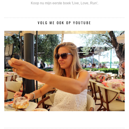
Koop nu mijn eerste boek 'Live, Love, Run'
.
VOLG ME OOK OP YOUTUBE