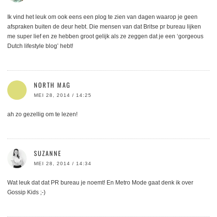
Ik vind het leuk om ook eens een plog te zien van dagen waarop je geen
afspraken buiten de deur hebt. Die mensen van dat Britse pr bureau lijken
me super lief en ze hebben groot gelijk als ze zeggen dat je een ‘gorgeous
Dutch lifestyle blog’ hebt!
NORTH MAG
MEI 28, 2014 / 14:25
ah zo gezellig om te lezen!
SUZANNE
MEI 28, 2014 / 14:34
Wat leuk dat dat PR bureau je noemt! En Metro Mode gaat denk ik over
Gossip Kids ;-)