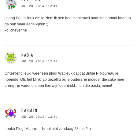
MEI 28, 2014 / 12:41
je dag is juist leuk om te zien! ik ben heel benieuwd naar the normal heart, ik
ga ook maar eens kijken :)
xo, cheyenne
NADIA
MEI 28, 2014 / 12:43
Ontzettend leuk, weer een plog! Wat leuk dat dat Britse PR-bureau je
noemde! Oh, het klinkr zo gezellig bij je ouders: je moeder die cake mee
brengt, je vader die een fles wijn opentrekt… en die pasta, mmm!
CARMEN
MEI 28, 2014 / 12:49
Leuke Plog! Maarre… Is het niet vandaag 28 mei? ;)