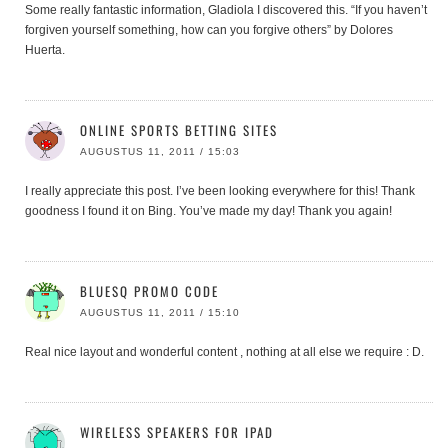
Some really fantastic information, Gladiola I discovered this. “If you haven’t
forgiven yourself something, how can you forgive others” by Dolores
Huerta.
ONLINE SPORTS BETTING SITES
AUGUSTUS 11, 2011 / 15:03
I really appreciate this post. I’ve been looking everywhere for this! Thank
goodness I found it on Bing. You’ve made my day! Thank you again!
BLUESQ PROMO CODE
AUGUSTUS 11, 2011 / 15:10
Real nice layout and wonderful content , nothing at all else we require : D.
WIRELESS SPEAKERS FOR IPAD