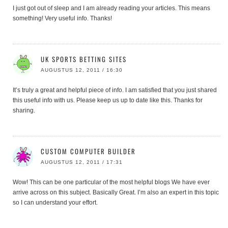
I just got out of sleep and I am already reading your articles. This means
something! Very useful info. Thanks!
UK SPORTS BETTING SITES
AUGUSTUS 12, 2011 / 16:30
It’s truly a great and helpful piece of info. I am satisfied that you just shared
this useful info with us. Please keep us up to date like this. Thanks for
sharing.
CUSTOM COMPUTER BUILDER
AUGUSTUS 12, 2011 / 17:31
Wow! This can be one particular of the most helpful blogs We have ever
arrive across on this subject. Basically Great. I’m also an expert in this topic
so I can understand your effort.