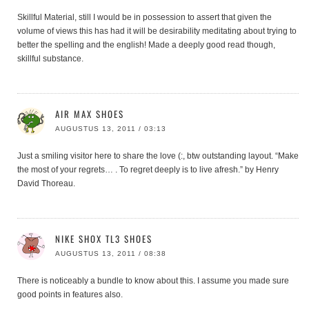
Skillful Material, still I would be in possession to assert that given the
volume of views this has had it will be desirability meditating about trying to
better the spelling and the english! Made a deeply good read though,
skillful substance.
AIR MAX SHOES
AUGUSTUS 13, 2011 / 03:13
Just a smiling visitor here to share the love (:, btw outstanding layout. “Make
the most of your regrets… . To regret deeply is to live afresh.” by Henry
David Thoreau.
NIKE SHOX TL3 SHOES
AUGUSTUS 13, 2011 / 08:38
There is noticeably a bundle to know about this. I assume you made sure
good points in features also.