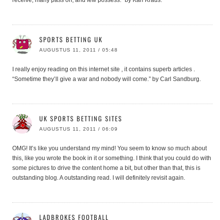
SPORTS BETTING UK
AUGUSTUS 11, 2011 / 05:48
I really enjoy reading on this internet site , it contains superb articles .
“Sometime they’ll give a war and nobody will come.” by Carl Sandburg.
UK SPORTS BETTING SITES
AUGUSTUS 11, 2011 / 06:09
OMG! It’s like you understand my mind! You seem to know so much about
this, like you wrote the book in it or something. I think that you could do with
some pictures to drive the content home a bit, but other than that, this is
outstanding blog. A outstanding read. I will definitely revisit again.
LADBROKES FOOTBALL