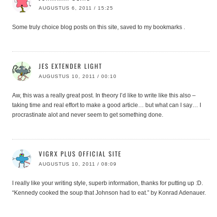
AUGUSTUS 6, 2011 / 15:25
Some truly choice blog posts on this site, saved to my bookmarks .
JES EXTENDER LIGHT
AUGUSTUS 10, 2011 / 00:10
Aw, this was a really great post. In theory I’d like to write like this also –
taking time and real effort to make a good article… but what can I say… I
procrastinate alot and never seem to get something done.
VIGRX PLUS OFFICIAL SITE
AUGUSTUS 10, 2011 / 08:09
I really like your writing style, superb information, thanks for putting up :D.
“Kennedy cooked the soup that Johnson had to eat.” by Konrad Adenauer.