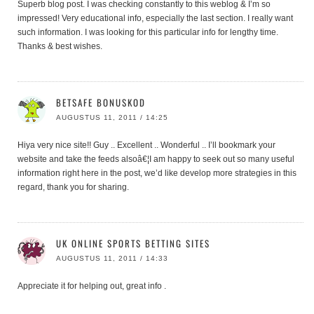
Superb blog post. I was checking constantly to this weblog & I’m so
impressed! Very educational info, especially the last section. I really want
such information. I was looking for this particular info for lengthy time.
Thanks & best wishes.
BETSAFE BONUSKOD
AUGUSTUS 11, 2011 / 14:25
Hiya very nice site!! Guy .. Excellent .. Wonderful .. I’ll bookmark your
website and take the feeds alsoâ€¦I am happy to seek out so many useful
information right here in the post, we’d like develop more strategies in this
regard, thank you for sharing.
UK ONLINE SPORTS BETTING SITES
AUGUSTUS 11, 2011 / 14:33
Appreciate it for helping out, great info .