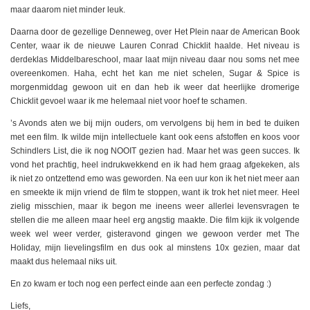
maar daarom niet minder leuk.
Daarna door de gezellige Denneweg, over Het Plein naar de American Book
Center, waar ik de nieuwe Lauren Conrad Chicklit haalde. Het niveau is
derdeklas Middelbareschool, maar laat mijn niveau daar nou soms net mee
overeenkomen. Haha, echt het kan me niet schelen, Sugar & Spice is
morgenmiddag gewoon uit en dan heb ik weer dat heerlijke dromerige
Chicklit gevoel waar ik me helemaal niet voor hoef te schamen.
’s Avonds aten we bij mijn ouders, om vervolgens bij hem in bed te duiken
met een film. Ik wilde mijn intellectuele kant ook eens afstoffen en koos voor
Schindlers List, die ik nog NOOIT gezien had. Maar het was geen succes. Ik
vond het prachtig, heel indrukwekkend en ik had hem graag afgekeken, als
ik niet zo ontzettend emo was geworden. Na een uur kon ik het niet meer aan
en smeekte ik mijn vriend de film te stoppen, want ik trok het niet meer. Heel
zielig misschien, maar ik begon me ineens weer allerlei levensvragen te
stellen die me alleen maar heel erg angstig maakte. Die film kijk ik volgende
week wel weer verder, gisteravond gingen we gewoon verder met The
Holiday, mijn lievelingsfilm en dus ook al minstens 10x gezien, maar dat
maakt dus helemaal niks uit.
En zo kwam er toch nog een perfect einde aan een perfecte zondag :)
Liefs,