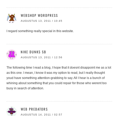
WEBSHOP WORDPRESS
AUGUSTUS 13, 2011 / 10:45
I regard something really special in this website.
NIKE DUNKS SB
AUGUSTUS 13, 2011 / 12:56
The following time I read a blog, I hope that it doesnt disappoint me as a lot
as this one. I mean, I know it was my option to read, but I really thought
youd have something attention-grabbing to say. All I hear is a bunch of
whining about something that you could repair for those who werent too
busy in search of attention.
WEB PREDATORS
AUGUSTUS 14, 2011 / 02:57