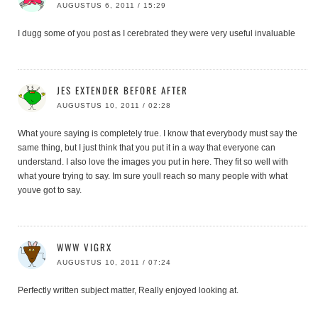
AUGUSTUS 6, 2011 / 15:29
I dugg some of you post as I cerebrated they were very useful invaluable
JES EXTENDER BEFORE AFTER
AUGUSTUS 10, 2011 / 02:28
What youre saying is completely true. I know that everybody must say the
same thing, but I just think that you put it in a way that everyone can
understand. I also love the images you put in here. They fit so well with
what youre trying to say. Im sure youll reach so many people with what
youve got to say.
WWW VIGRX
AUGUSTUS 10, 2011 / 07:24
Perfectly written subject matter, Really enjoyed looking at.