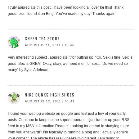
I truly appreciate this post. I have been looking all over for this! Thank
goodness I found it on Bing. You’ve made my day! Thanks again!
GREEN TEA STORE
AUGUSTUS 11, 2011 / 10:46
Very interesting subject , appreciate it for putting up. “Ok. Sex is fine. Sex is
good. Sex is GREAT Okay, okay, we need men for sex… Do we need so
many” by Sybil Adelman.
NIKE DUNKS HIGH SHOES
AUGUSTUS 12, 2011 / 01:47
I found your weblog website on google and test just a few of your early
posts. Continue to keep up the superb operate. I just further up your RSS
feed to my MSN Information Reader. Looking for ahead to studying more
from you afterward!? I’m typically to running a blog and i actually admire
your content. The article has really peaks my interest. I am going to