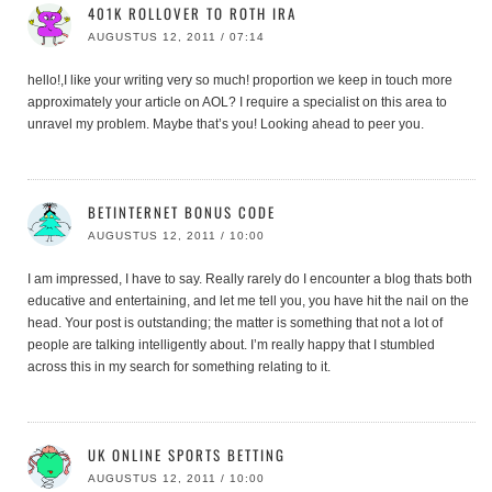
401K ROLLOVER TO ROTH IRA
AUGUSTUS 12, 2011 / 07:14
hello!,I like your writing very so much! proportion we keep in touch more
approximately your article on AOL? I require a specialist on this area to
unravel my problem. Maybe that’s you! Looking ahead to peer you.
BETINTERNET BONUS CODE
AUGUSTUS 12, 2011 / 10:00
I am impressed, I have to say. Really rarely do I encounter a blog thats both
educative and entertaining, and let me tell you, you have hit the nail on the
head. Your post is outstanding; the matter is something that not a lot of
people are talking intelligently about. I’m really happy that I stumbled
across this in my search for something relating to it.
UK ONLINE SPORTS BETTING
AUGUSTUS 12, 2011 / 10:00