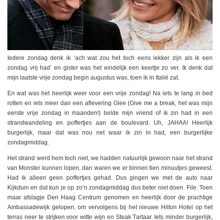
Iedere zondag denk ik ‘ach wat zou het toch eens lekker zijn als ik een
zondag vrij had’ en gister was het eindelijk een keertje zo ver. Ik denk dat
mijn laatste vrije zondag begin augustus was, toen ik in Italië zat.
En wat was het heerlijk weer voor een vrije zondag! Na iets te lang in bed
rotten en iets meer dan een aflevering Glee (Give me a break, het was mijn
eerste vrije zondag in maanden!) belde mijn vriend of ik zin had in een
strandwandeling en poffertjes aan de boulevard. Uh, JAHAA! Heerlijk
burgerlijk, maar dat was nou net waar ik zin in had, een burgerlijke
zondagmiddag.
Het strand werd hem toch niet, we hadden natuurlijk gewoon naar het strand
van Monster kunnen lopen, dan waren we er binnen tien minuutjes geweest.
Had ik alleen geen poffertjes gehad. Dus gingen we met de auto naar
Kijkduin en dat kun je op zo’n zondagmiddag dus beter niet doen. File. Toen
maar afslagje Den Haag Centrum genomen en heerlijk door de prachtige
Ambassadewijk gelopen, om vervolgens bij het nieuwe Hilton Hotel op het
terras neer te strijken voor witte wijn en Steak Tartaar. Iets minder burgerlijk,