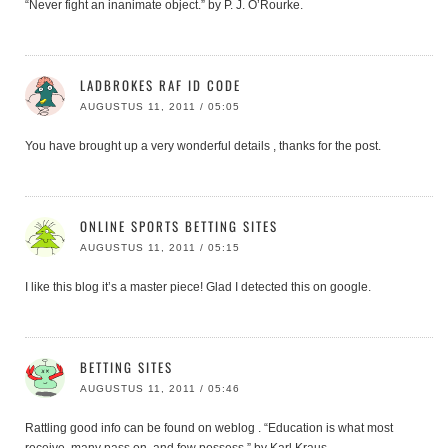
“Never fight an inanimate object.” by P. J. O’Rourke.
LADBROKES RAF ID CODE
AUGUSTUS 11, 2011 / 05:05
You have brought up a very wonderful details , thanks for the post.
ONLINE SPORTS BETTING SITES
AUGUSTUS 11, 2011 / 05:15
I like this blog it’s a master piece! Glad I detected this on google.
BETTING SITES
AUGUSTUS 11, 2011 / 05:46
Rattling good info can be found on weblog . “Education is what most
receive, many pass on, and few possess.” by Karl Kraus.