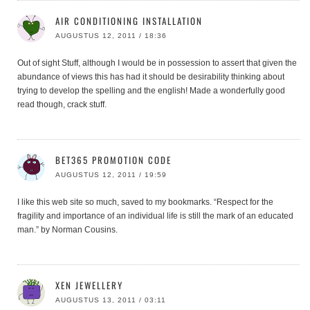
AIR CONDITIONING INSTALLATION
AUGUSTUS 12, 2011 / 18:36
Out of sight Stuff, although I would be in possession to assert that given the
abundance of views this has had it should be desirability thinking about
trying to develop the spelling and the english! Made a wonderfully good
read though, crack stuff.
BET365 PROMOTION CODE
AUGUSTUS 12, 2011 / 19:59
I like this web site so much, saved to my bookmarks. “Respect for the
fragility and importance of an individual life is still the mark of an educated
man.” by Norman Cousins.
XEN JEWELLERY
AUGUSTUS 13, 2011 / 03:11