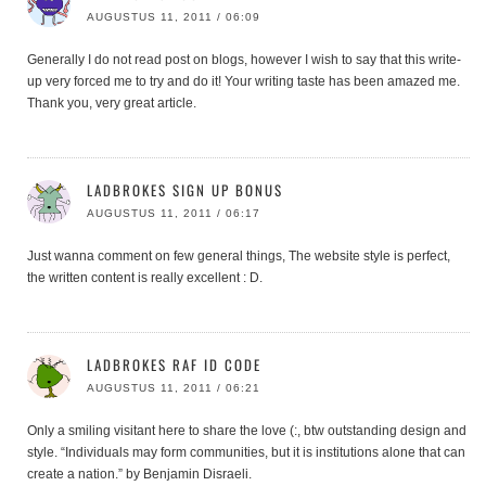
AUGUSTUS 11, 2011 / 06:09
Generally I do not read post on blogs, however I wish to say that this write-
up very forced me to try and do it! Your writing taste has been amazed me.
Thank you, very great article.
LADBROKES SIGN UP BONUS
AUGUSTUS 11, 2011 / 06:17
Just wanna comment on few general things, The website style is perfect,
the written content is really excellent : D.
LADBROKES RAF ID CODE
AUGUSTUS 11, 2011 / 06:21
Only a smiling visitant here to share the love (:, btw outstanding design and
style. “Individuals may form communities, but it is institutions alone that can
create a nation.” by Benjamin Disraeli.