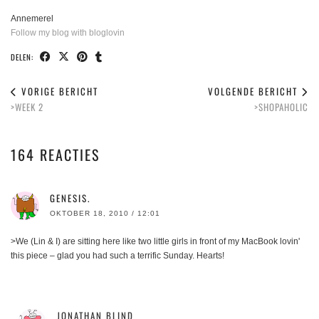
Annemerel
Follow my blog with bloglovin
DELEN:
VORIGE BERICHT
VOLGENDE BERICHT
>WEEK 2
>SHOPAHOLIC
164 REACTIES
GENESIS.
OKTOBER 18, 2010 / 12:01
>We (Lin & I) are sitting here like two little girls in front of my MacBook lovin'
this piece – glad you had such a terrific Sunday. Hearts!
JONATHAN BLIND