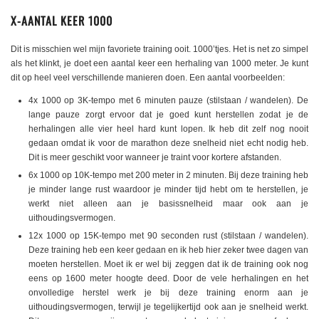
X-AANTAL KEER 1000
Dit is misschien wel mijn favoriete training ooit. 1000’tjes. Het is net zo simpel
als het klinkt, je doet een aantal keer een herhaling van 1000 meter. Je kunt
dit op heel veel verschillende manieren doen. Een aantal voorbeelden:
4x 1000 op 3K-tempo met 6 minuten pauze (stilstaan / wandelen). De
lange pauze zorgt ervoor dat je goed kunt herstellen zodat je de
herhalingen alle vier heel hard kunt lopen. Ik heb dit zelf nog nooit
gedaan omdat ik voor de marathon deze snelheid niet echt nodig heb.
Dit is meer geschikt voor wanneer je traint voor kortere afstanden.
6x 1000 op 10K-tempo met 200 meter in 2 minuten. Bij deze training heb
je minder lange rust waardoor je minder tijd hebt om te herstellen, je
werkt niet alleen aan je basissnelheid maar ook aan je
uithoudingsvermogen.
12x 1000 op 15K-tempo met 90 seconden rust (stilstaan / wandelen).
Deze training heb een keer gedaan en ik heb hier zeker twee dagen van
moeten herstellen. Moet ik er wel bij zeggen dat ik de training ook nog
eens op 1600 meter hoogte deed. Door de vele herhalingen en het
onvolledige herstel werk je bij deze training enorm aan je
uithoudingsvermogen, terwijl je tegelijkertijd ook aan je snelheid werkt.