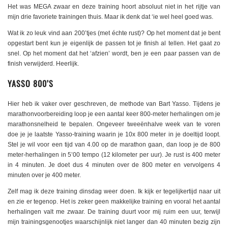
Het was MEGA zwaar en deze training hoort absoluut niet in het rijtje van
mijn drie favoriete trainingen thuis. Maar ik denk dat ‘ie wel heel goed was.
Wat ik zo leuk vind aan 200’tjes (met échte rust)? Op het moment dat je bent
opgestart bent kun je eigenlijk de passen tot je finish al tellen. Het gaat zo
snel. Op het moment dat het ‘afzien’ wordt, ben je een paar passen van de
finish verwijderd. Heerlijk.
YASSO 800’S
Hier heb ik vaker over geschreven, de methode van Bart Yasso. Tijdens je
marathonvoorbereiding loop je een aantal keer 800-meter herhalingen om je
marathonsnelheid te bepalen. Ongeveer tweeënhalve week van te voren
doe je je laatste Yasso-training waarin je 10x 800 meter in je doeltijd loopt.
Stel je wil voor een tijd van 4.00 op de marathon gaan, dan loop je de 800
meter-herhalingen in 5’00 tempo (12 kilometer per uur). Je rust is 400 meter
in 4 minuten. Je doet dus 4 minuten over de 800 meter en vervolgens 4
minuten over je 400 meter.
Zelf mag ik deze training dinsdag weer doen. Ik kijk er tegelijkertijd naar uit
en zie er tegenop. Het is zeker geen makkelijke training en vooral het aantal
herhalingen valt me zwaar. De training duurt voor mij ruim een uur, terwijl
mijn trainingsgenootjes waarschijnlijk niet langer dan 40 minuten bezig zijn