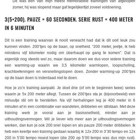
Dit was een van mijn meest memorabele trainingen van afgelopen
zomer, hij was slopend maar gaf tegelijkertijd zoveel voldoening.
3(5×200). PAUZE = 60 SECONDEN. SERIE RUST = 400 METER
IN 6 MINUTEN
Dit is een training waarvan ik nooit verwacht had dat ik dit ooit leuk zou
kunnen vinden. 200’tjes op de baan, op snelheid. “200 meter, jeetje, ik heb
minstens vijf kilometer nodig om überhaupt op gang te komen”. Dat is
eigenlijk nog steeds wel zo, maar daarom doen we dus voor iedere training
een warming-up waarin we 3,5 kilometer warmlopen, loopscholing,
krachtoefeningen en versnellingslopen doen. Zonder warming-up 200’tjes
op de baan doen is inderdaad niet te doen.
Hoe je zo’n training aanpakt. Je doet drie (of om te beginnen twee) series
waarin je 5x 200 meter aflegt. Tussen de 200’tjes sta je (bijvoorbeeld) een
minuutje stil om te herstellen. Na vijf herhalingen leg je 400 meter in 6
minuten af in een combinatie van wandelen, dribbelen en stilstaan. Met deze
training werk je vooral aan je basissnelheid, minder aan je
uithoudingsvermogen. Wil je liever iets meer aan je uithoudingsvermogen
werken, dan kun je ook 200 snel lopen en als pauze 200 meter dribbelen. Ik
heb een keertje een training gedaan waarbij ik 12x 200 in 3’30 tempo en 12x
200 in 5’00 tempo moest lopen (die 200 op 5’00 tempo was dus mijn rust).