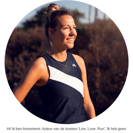
Hi! Ik ben Annemerel. Auteur van de boeken 'Live, Love, Run', 'Ik heb geen