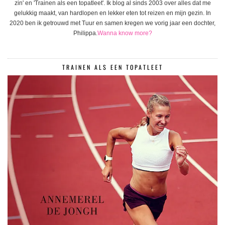
zin' en 'Trainen als een topatleet'. Ik blog al sinds 2003 over alles dat me
gelukkig maakt, van hardlopen en lekker eten tot reizen en mijn gezin. In
2020 ben ik getrouwd met Tuur en samen kregen we vorig jaar een dochter,
Philippa.
Wanna know more?
TRAINEN ALS EEN TOPATLEET