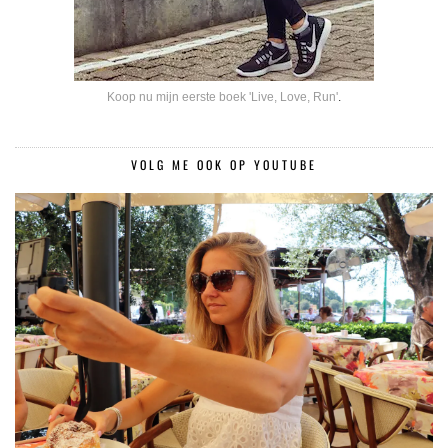
Koop nu mijn eerste boek 'Live, Love, Run'
.
VOLG ME OOK OP YOUTUBE