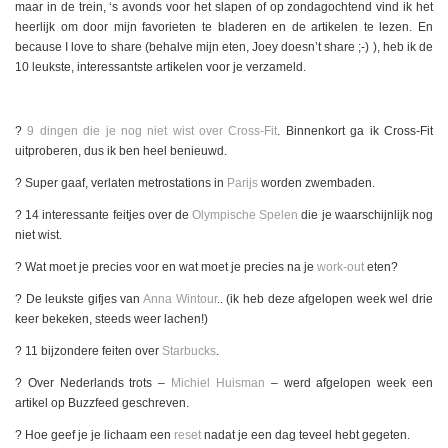
maar in de trein, ‘s avonds voor het slapen of op zondagochtend vind ik het
heerlijk om door mijn favorieten te bladeren en de artikelen te lezen. En
because I love to share (behalve mijn eten, Joey doesn’t share ;-) ), heb ik de
10 leukste, interessantste artikelen voor je verzameld.
?
9 dingen die je nog niet wist over Cross-Fit
. Binnenkort ga ik Cross-Fit
uitproberen, dus ik ben heel benieuwd.
? Super gaaf, verlaten metrostations in
Parijs
worden zwembaden.
? 14 interessante feitjes over de
Olympische Spelen
die je waarschijnlijk nog
niet wist.
? Wat moet je precies voor en wat moet je precies na je
work-out
eten?
? De leukste gifjes van
Anna Wintour
.. (ik heb deze afgelopen week wel drie
keer bekeken, steeds weer lachen!)
? 11 bijzondere feiten over
Starbucks
.
? Over Nederlands trots –
Michiel Huisman
– werd afgelopen week een
artikel op Buzzfeed geschreven.
? Hoe geef je je lichaam een
reset
nadat je een dag teveel hebt gegeten.