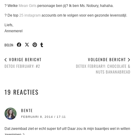
? Welke
Mean Girls
personage ben jij? Ik ben Ms. Nobury, hahaha.
? De top
25 instagram
accounts om te volgen voor een gezonde levensstijl.
Liefs,
Annemerel
DELEN:
VORIGE BERICHT
VOLGENDE BERICHT
DETOX FEBRUARY: #2
DETOX FEBRUARY: CHOCOLATE &
NUTS BANANABREAD
19 REACTIES
BENTE
FEBRUARI 8, 2014 / 17:11
Dat zwembad ziet er echt super tof uit! Daar zou ik mijn baantjes wel in willen
zwemmen :)