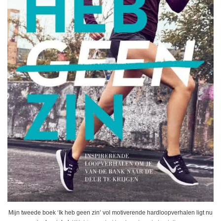
Mijn tweede boek ‘Ik heb geen zin’ vol motiverende hardloopverhalen ligt nu