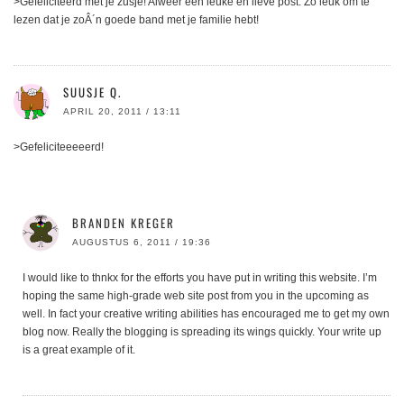
>Gefeliciteerd met je zusje! Alweer een leuke en lieve post. Zo leuk om te
lezen dat je zoÂ´n goede band met je familie hebt!
SUUSJE Q.
APRIL 20, 2011 / 13:11
>Gefeliciteeeeerd!
BRANDEN KREGER
AUGUSTUS 6, 2011 / 19:36
I would like to thnkx for the efforts you have put in writing this website. I’m
hoping the same high-grade web site post from you in the upcoming as
well. In fact your creative writing abilities has encouraged me to get my own
blog now. Really the blogging is spreading its wings quickly. Your write up
is a great example of it.