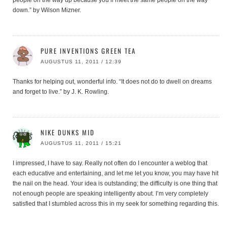
down.” by Wilson Mizner.
PURE INVENTIONS GREEN TEA
AUGUSTUS 11, 2011 / 12:39
Thanks for helping out, wonderful info. “It does not do to dwell on dreams
and forget to live.” by J. K. Rowling.
NIKE DUNKS MID
AUGUSTUS 11, 2011 / 15:21
I impressed, I have to say. Really not often do I encounter a weblog that
each educative and entertaining, and let me let you know, you may have hit
the nail on the head. Your idea is outstanding; the difficulty is one thing that
not enough people are speaking intelligently about. I’m very completely
satisfied that I stumbled across this in my seek for something regarding this.