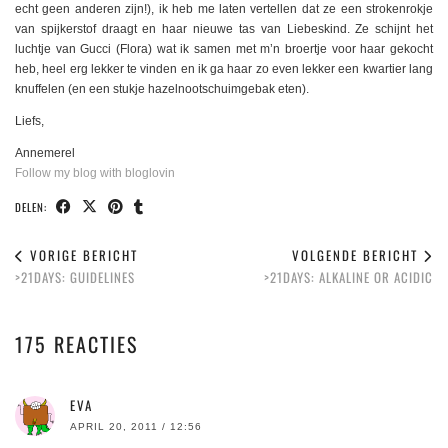
echt geen anderen zijn!), ik heb me laten vertellen dat ze een strokenrokje
van spijkerstof draagt en haar nieuwe tas van Liebeskind. Ze schijnt het
luchtje van Gucci (Flora) wat ik samen met m’n broertje voor haar gekocht
heb, heel erg lekker te vinden en ik ga haar zo even lekker een kwartier lang
knuffelen (en een stukje hazelnootschuimgebak eten).
Liefs,
Annemerel
Follow my blog with bloglovin
DELEN:
VORIGE BERICHT
VOLGENDE BERICHT
>21DAYS: GUIDELINES
>21DAYS: ALKALINE OR ACIDIC
175 REACTIES
EVA
APRIL 20, 2011 / 12:56