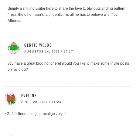
Simply a smiling visitor here to share the love (:, btw outstanding pattern.
“Treat the other man’s faith gently it is all he has to believe with.” by
Athenus.
GERTIE WELDE
AUGUSTUS 14, 2011 / 15:17
you have a great blog right here! would you like to make some invite posts
on my blog?
EVELINE
APRIL 20, 2011 / 14:24
>Gefeliciteerd met je prachtige zusje!