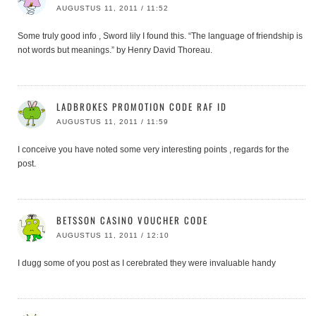
AUGUSTUS 11, 2011 / 11:52
Some truly good info , Sword lily I found this. “The language of friendship is
not words but meanings.” by Henry David Thoreau.
LADBROKES PROMOTION CODE RAF ID
AUGUSTUS 11, 2011 / 11:59
I conceive you have noted some very interesting points , regards for the
post.
BETSSON CASINO VOUCHER CODE
AUGUSTUS 11, 2011 / 12:10
I dugg some of you post as I cerebrated they were invaluable handy