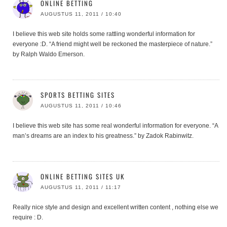
ONLINE BETTING
AUGUSTUS 11, 2011 / 10:40
I believe this web site holds some rattling wonderful information for
everyone :D. “A friend might well be reckoned the masterpiece of nature.”
by Ralph Waldo Emerson.
SPORTS BETTING SITES
AUGUSTUS 11, 2011 / 10:46
I believe this web site has some real wonderful information for everyone. “A
man’s dreams are an index to his greatness.” by Zadok Rabinwitz.
ONLINE BETTING SITES UK
AUGUSTUS 11, 2011 / 11:17
Really nice style and design and excellent written content , nothing else we
require : D.