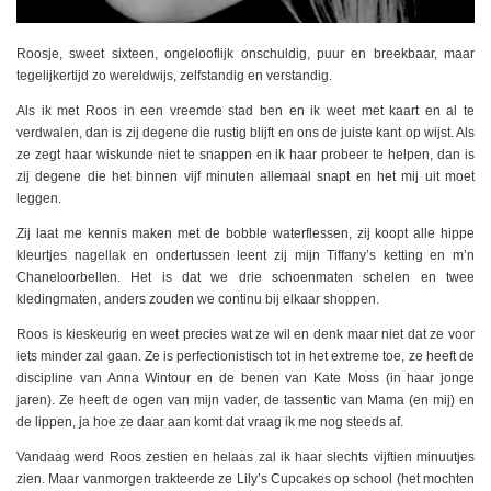
Roosje, sweet sixteen, ongelooflijk onschuldig, puur en breekbaar, maar
tegelijkertijd zo wereldwijs, zelfstandig en verstandig.
Als ik met Roos in een vreemde stad ben en ik weet met kaart en al te
verdwalen, dan is zij degene die rustig blijft en ons de juiste kant op wijst. Als
ze zegt haar wiskunde niet te snappen en ik haar probeer te helpen, dan is
zij degene die het binnen vijf minuten allemaal snapt en het mij uit moet
leggen.
Zij laat me kennis maken met de bobble waterflessen, zij koopt alle hippe
kleurtjes nagellak en ondertussen leent zij mijn Tiffany’s ketting en m’n
Chaneloorbellen. Het is dat we drie schoenmaten schelen en twee
kledingmaten, anders zouden we continu bij elkaar shoppen.
Roos is kieskeurig en weet precies wat ze wil en denk maar niet dat ze voor
iets minder zal gaan. Ze is perfectionistisch tot in het extreme toe, ze heeft de
discipline van Anna Wintour en de benen van Kate Moss (in haar jonge
jaren). Ze heeft de ogen van mijn vader, de tassentic van Mama (en mij) en
de lippen, ja hoe ze daar aan komt dat vraag ik me nog steeds af.
Vandaag werd Roos zestien en helaas zal ik haar slechts vijftien minuutjes
zien. Maar vanmorgen trakteerde ze Lily’s Cupcakes op school (het mochten