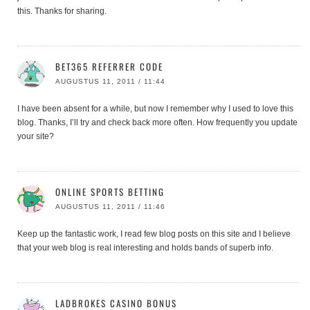
this. Thanks for sharing.
BET365 REFERRER CODE
AUGUSTUS 11, 2011 / 11:44
I have been absent for a while, but now I remember why I used to love this
blog. Thanks, I’ll try and check back more often. How frequently you update
your site?
ONLINE SPORTS BETTING
AUGUSTUS 11, 2011 / 11:46
Keep up the fantastic work, I read few blog posts on this site and I believe
that your web blog is real interesting and holds bands of superb info.
LADBROKES CASINO BONUS