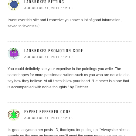
LADBROKES BETTING
AUGUSTUS 11, 2011 / 12:10
I went over this site and I conceive you have a lot of good information,
saved to favorites (:.
LADBROKES PROMOTION CODE
AUGUSTUS 11, 2011 / 12:10
You could definitely see your expertise in the paintings you write. The
sector hopes for more passionate writers such as you who are not afraid to
say how they believe. At all times follow your heart. “He never is alone that
is accompanied with noble thoughts.” by Fletcher.
EXPEKT REFERRER CODE
AUGUSTUS 11, 2011 / 12:18
Its good as your other posts : D, thankyou for putting up. “Always be nice to
people on the way up because you’ll meet the same people on the way