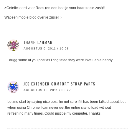
>Gefeliciteerd voor Roos (en een beetje voor haar trotse zus!)!!
Wat een mooie blog over je zusje! :)
THANH LAHMAN
AUGUSTUS 6, 2011 / 16:58
I dugg some of you post as I cogitated they were invaluable handy
JES EXTENDER COMFORT STRAP PARTS
AUGUSTUS 10, 2011 / 00:27
Let me start by saying nice post. Im not sure if it has been talked about, but
when using Chrome I can never get the entire site to load without
refreshing many times. Could just be my computer. Thanks.