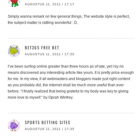
AUGUSTUS 11, 2011 / 17:17
Simply wanna remark on few general things, The website style is perfect,
the subject matter is rattling wonderful : D.
BET365 FREE BET
AUGUSTUS 11, 2011 / 17:30
I’ve been surfing online greater than three hours as of late, yet I by no
means discovered any interesting article like yours. It is pretty price enough
for me. In my view, if all webmasters and bloggers made just right content
as you probably did, the internet shall be much more useful than ever
before. “I finally realized that being grateful to my body was key to giving
more love to myself.” by Oprah Winfrey.
SPORTS BETTING SITES
AUGUSTUS 11, 2011 / 17:35