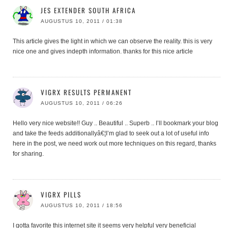
JES EXTENDER SOUTH AFRICA
AUGUSTUS 10, 2011 / 01:38
This article gives the light in which we can observe the reality. this is very
nice one and gives indepth information. thanks for this nice article
VIGRX RESULTS PERMANENT
AUGUSTUS 10, 2011 / 06:26
Hello very nice website!! Guy .. Beautiful .. Superb .. I’ll bookmark your blog
and take the feeds additionallyâ€¦I’m glad to seek out a lot of useful info
here in the post, we need work out more techniques on this regard, thanks
for sharing.
VIGRX PILLS
AUGUSTUS 10, 2011 / 18:56
I gotta favorite this internet site it seems very helpful very beneficial