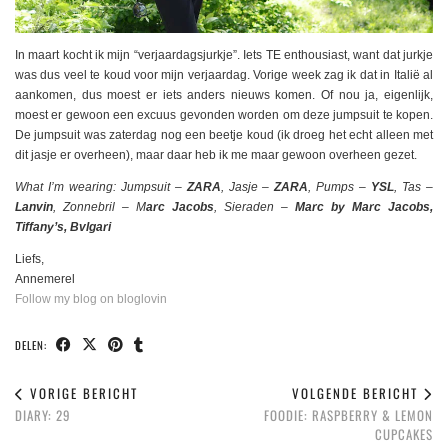
In maart kocht ik mijn “verjaardagsjurkje”. Iets TE enthousiast, want dat jurkje
was dus veel te koud voor mijn verjaardag. Vorige week zag ik dat in Italië al
aankomen, dus moest er iets anders nieuws komen. Of nou ja, eigenlijk,
moest er gewoon een excuus gevonden worden om deze jumpsuit te kopen.
De jumpsuit was zaterdag nog een beetje koud (ik droeg het echt alleen met
dit jasje er overheen), maar daar heb ik me maar gewoon overheen gezet.
What I’m wearing: Jumpsuit –
ZARA
, Jasje –
ZARA
, Pumps –
YSL
, Tas –
Lanvin
, Zonnebril – M
arc Jacobs
, Sieraden –
Marc by Marc Jacobs,
Tiffany’s, Bvlgari
Liefs,
Annemerel
Follow my blog on bloglovin
DELEN:
VORIGE BERICHT
VOLGENDE BERICHT
DIARY: 29
FOODIE: RASPBERRY & LEMON
CUPCAKES