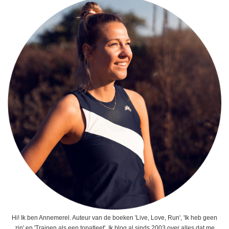
Hi! Ik ben Annemerel. Auteur van de boeken 'Live, Love, Run', 'Ik heb geen
zin' en 'Trainen als een topatleet'. Ik blog al sinds 2003 over alles dat me