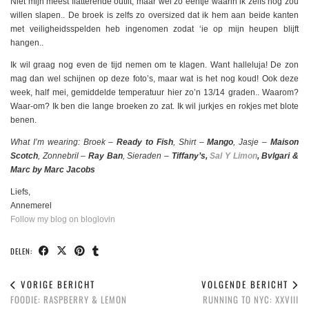
Niet mijn meest flatterende outfit, maar wel zo eentje waarin ik zelfs nog zou
willen slapen.. De broek is zelfs zo oversized dat ik hem aan beide kanten
met veiligheidsspelden heb ingenomen zodat ‘ie op mijn heupen blijft
hangen..
Ik wil graag nog even de tijd nemen om te klagen. Want halleluja! De zon
mag dan wel schijnen op deze foto’s, maar wat is het nog koud! Ook deze
week, half mei, gemiddelde temperatuur hier zo’n 13/14 graden.. Waarom?
Waar-om? Ik ben die lange broeken zo zat. Ik wil jurkjes en rokjes met blote
benen.
What I’m wearing: Broek –
Ready to Fish
, Shirt –
Mango
, Jasje –
Maison
Scotch
, Zonnebril –
Ray Ban
, Sieraden –
Tiffany’s,
Sal Y Limon
, Bvlgari &
Marc by Marc Jacobs
Liefs,
Annemerel
Follow my blog on bloglovin
DELEN:
VORIGE BERICHT
VOLGENDE BERICHT
FOODIE: RASPBERRY & LEMON
RUNNING TO NYC: XXVIII