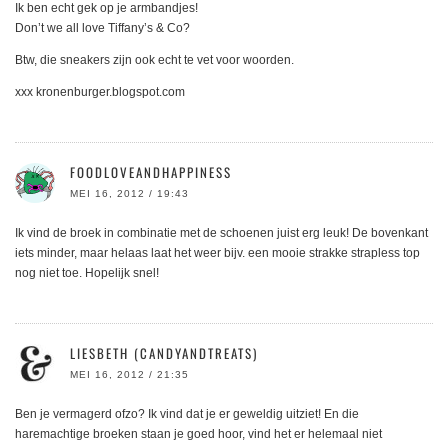
Ik ben echt gek op je armbandjes!
Don’t we all love Tiffany’s & Co?
Btw, die sneakers zijn ook echt te vet voor woorden.
xxx kronenburger.blogspot.com
FOODLOVEANDHAPPINESS
MEI 16, 2012 / 19:43
Ik vind de broek in combinatie met de schoenen juist erg leuk! De bovenkant
iets minder, maar helaas laat het weer bijv. een mooie strakke strapless top
nog niet toe. Hopelijk snel!
LIESBETH (CANDYANDTREATS)
MEI 16, 2012 / 21:35
Ben je vermagerd ofzo? Ik vind dat je er geweldig uitziet! En die
haremachtige broeken staan je goed hoor, vind het er helemaal niet