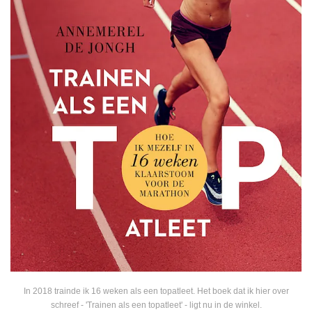
In 2018 trainde ik 16 weken als een topatleet. Het boek dat ik hier over
schreef - 'Trainen als een topatleet' - ligt nu in de winkel.