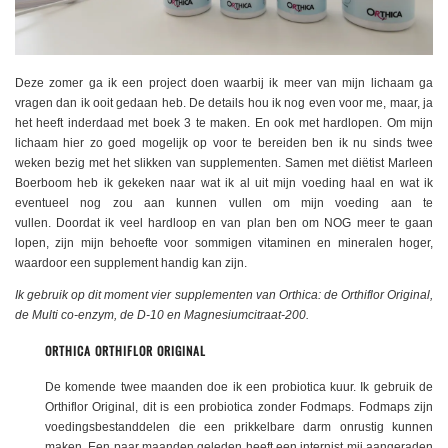
Deze zomer ga ik een project doen waarbij ik meer van mijn lichaam ga
vragen dan ik ooit gedaan heb. De details hou ik nog even voor me, maar, ja
het heeft inderdaad met boek 3 te maken. En ook met hardlopen. Om mijn
lichaam hier zo goed mogelijk op voor te bereiden ben ik nu sinds twee
weken bezig met het slikken van supplementen. Samen met diëtist Marleen
Boerboom heb ik gekeken naar wat ik al uit mijn voeding haal en wat ik
eventueel nog zou aan kunnen vullen om mijn voeding aan te
vullen. Doordat ik veel hardloop en van plan ben om NOG meer te gaan
lopen, zijn mijn behoefte voor sommigen vitaminen en mineralen hoger,
waardoor een supplement handig kan zijn.
Ik gebruik op dit moment vier supplementen van Orthica: de Orthiflor Original,
de Multi co-enzym, de D-10 en Magnesiumcitraat-200.
ORTHICA ORTHIFLOR ORIGINAL
De komende twee maanden doe ik een probiotica kuur. Ik gebruik de
Orthiflor Original, dit is een probiotica zonder Fodmaps. Fodmaps zijn
voedingsbestanddelen die een prikkelbare darm onrustig kunnen
maken. Een paar maanden geleden heeft een internist mij aangeraden