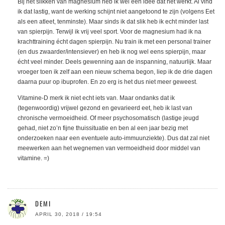
Bij het slikken van magnesium heb ik wel een idee dat het werkt. Al vind
ik dat lastig, want de werking schijnt niet aangetoond te zijn (volgens Eet
als een atleet, tenminste). Maar sinds ik dat slik heb ik echt minder last
van spierpijn. Terwijl ik vrij veel sport. Voor de magnesium had ik na
krachttraining écht dagen spierpijn. Nu train ik met een personal trainer
(en dus zwaarder/intensiever) en heb ik nog wel eens spierpijn, maar
écht veel minder. Deels gewenning aan de inspanning, natuurlijk. Maar
vroeger toen ik zelf aan een nieuw schema begon, liep ik de drie dagen
daarna puur op ibuprofen. En zo erg is het dus niet meer geweest.
Vitamine-D merk ik niet echt iets van. Maar ondanks dat ik
(tegenwoordig) vrijwel gezond en gevarieerd eet, heb ik last van
chronische vermoeidheid. Of meer psychosomatisch (lastige jeugd
gehad, niet zo’n fijne thuissituatie en ben al een jaar bezig met
onderzoeken naar een eventuele auto-immuunziekte). Dus dat zal niet
meewerken aan het wegnemen van vermoeidheid door middel van
vitamine. =)
DEMI
APRIL 30, 2018 / 19:54