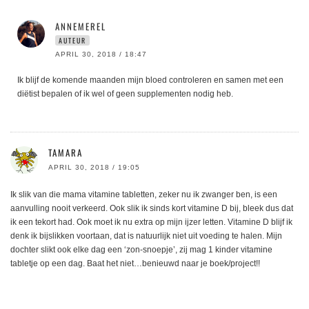
ANNEMEREL
AUTEUR
APRIL 30, 2018 / 18:47
Ik blijf de komende maanden mijn bloed controleren en samen met een
diëtist bepalen of ik wel of geen supplementen nodig heb.
TAMARA
APRIL 30, 2018 / 19:05
Ik slik van die mama vitamine tabletten, zeker nu ik zwanger ben, is een
aanvulling nooit verkeerd. Ook slik ik sinds kort vitamine D bij, bleek dus dat
ik een tekort had. Ook moet ik nu extra op mijn ijzer letten. Vitamine D blijf ik
denk ik bijslikken voortaan, dat is natuurlijk niet uit voeding te halen. Mijn
dochter slikt ook elke dag een ‘zon-snoepje’, zij mag 1 kinder vitamine
tabletje op een dag. Baat het niet…benieuwd naar je boek/project!!