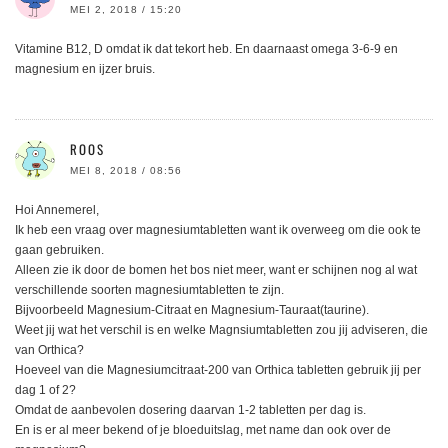
MEI 2, 2018 / 15:20
Vitamine B12, D omdat ik dat tekort heb. En daarnaast omega 3-6-9 en
magnesium en ijzer bruis.
ROOS
MEI 8, 2018 / 08:56
Hoi Annemerel,
Ik heb een vraag over magnesiumtabletten want ik overweeg om die ook te
gaan gebruiken.
Alleen zie ik door de bomen het bos niet meer, want er schijnen nog al wat
verschillende soorten magnesiumtabletten te zijn.
Bijvoorbeeld Magnesium-Citraat en Magnesium-Tauraat(taurine).
Weet jij wat het verschil is en welke Magnsiumtabletten zou jij adviseren, die
van Orthica?
Hoeveel van die Magnesiumcitraat-200 van Orthica tabletten gebruik jij per
dag 1 of 2?
Omdat de aanbevolen dosering daarvan 1-2 tabletten per dag is.
En is er al meer bekend of je bloeduitslag, met name dan ook over de