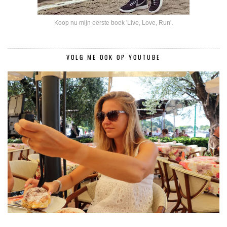
Koop nu mijn eerste boek 'Live, Love, Run'
.
VOLG ME OOK OP YOUTUBE