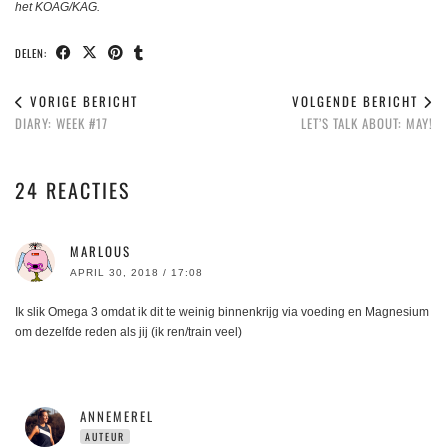
het KOAG/KAG.
DELEN:
VORIGE BERICHT
VOLGENDE BERICHT
DIARY: WEEK #17
LET’S TALK ABOUT: MAY!
24 REACTIES
MARLOUS
APRIL 30, 2018 / 17:08
Ik slik Omega 3 omdat ik dit te weinig binnenkrijg via voeding en Magnesium
om dezelfde reden als jij (ik ren/train veel)
ANNEMEREL
AUTEUR