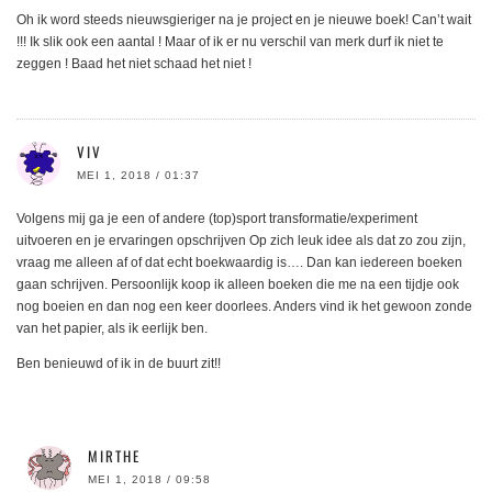
Oh ik word steeds nieuwsgieriger na je project en je nieuwe boek! Can’t wait
!!! Ik slik ook een aantal ! Maar of ik er nu verschil van merk durf ik niet te
zeggen ! Baad het niet schaad het niet !
VIV
MEI 1, 2018 / 01:37
Volgens mij ga je een of andere (top)sport transformatie/experiment
uitvoeren en je ervaringen opschrijven Op zich leuk idee als dat zo zou zijn,
vraag me alleen af of dat echt boekwaardig is…. Dan kan iedereen boeken
gaan schrijven. Persoonlijk koop ik alleen boeken die me na een tijdje ook
nog boeien en dan nog een keer doorlees. Anders vind ik het gewoon zonde
van het papier, als ik eerlijk ben.
Ben benieuwd of ik in de buurt zit!!
MIRTHE
MEI 1, 2018 / 09:58