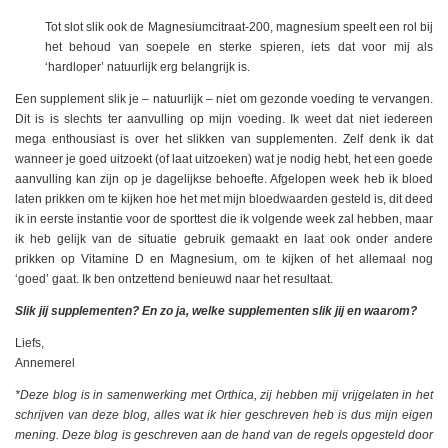
Tot slot slik ook de Magnesiumcitraat-200, magnesium speelt een rol bij
het behoud van soepele en sterke spieren, iets dat voor mij als
‘hardloper’ natuurlijk erg belangrijk is.
Een supplement slik je – natuurlijk – niet om gezonde voeding te vervangen.
Dit is is slechts ter aanvulling op mijn voeding. Ik weet dat niet iedereen
mega enthousiast is over het slikken van supplementen. Zelf denk ik dat
wanneer je goed uitzoekt (of laat uitzoeken) wat je nodig hebt, het een goede
aanvulling kan zijn op je dagelijkse behoefte. Afgelopen week heb ik bloed
laten prikken om te kijken hoe het met mijn bloedwaarden gesteld is, dit deed
ik in eerste instantie voor de sporttest die ik volgende week zal hebben, maar
ik heb gelijk van de situatie gebruik gemaakt en laat ook onder andere
prikken op Vitamine D en Magnesium, om te kijken of het allemaal nog
‘goed’ gaat. Ik ben ontzettend benieuwd naar het resultaat.
Slik jij supplementen? En zo ja, welke supplementen slik jij en waarom?
Liefs,
Annemerel
*Deze blog is in samenwerking met Orthica, zij hebben mij vrijgelaten in het
schrijven van deze blog, alles wat ik hier geschreven heb is dus mijn eigen
mening. Deze blog is geschreven aan de hand van de regels opgesteld door