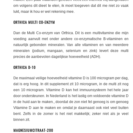
om volgens dit dieet te eten, ik moet toegeven dat dit me niet zo vaak
lukt, maar ik hou er wel rekening mee.
ORTHICA MULTI CO-ENZYM
Dan de Multi Co-enzym van Orthica. Dit is een multivitamine die mijn
voeding aanvult met onder andere co-enzymatische B-vitaminen en
natuurlijk gebonden mineralen. Van alle vitaminen en van meerdere
mineralen (jodium, mangaan, selenium en zink) levert deze multi
precies de aanbevolen dagelijkse hoeveelheid (ADH).
ORTHICA D-10
De maximaal veilige hoeveelheid vitamine D is 100 microgram per dag,
dat is erg hoog. In dit supplement zit 10 microgram, in de multi zit nog
een 10 microgram. Vitamine D kan het immuunsysteem het hele jaar
door ondersteunen. In Nederland is het lastig om voldoende vitamine D
in de huid aan te maken., doordat de zon niet fel genoeg is om genoeg
Vitamine D aan te maken en omdat je daarnaast ook niet veel buiten
bent. Zelfs in de zomer is het niet makkelijk; zeker niet als je veel
binnen zit.
MAGNESIUMCITRAAT-200