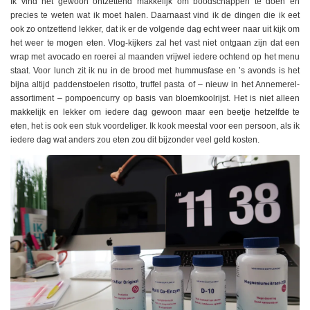
Ik vind het gewoon ontzettend makkelijk om boodschappen te doen en
precies te weten wat ik moet halen. Daarnaast vind ik de dingen die ik eet
ook zo ontzettend lekker, dat ik er de volgende dag echt weer naar uit kijk om
het weer te mogen eten. Vlog-kijkers zal het vast niet ontgaan zijn dat een
wrap met avocado en roerei al maanden vrijwel iedere ochtend op het menu
staat. Voor lunch zit ik nu in de brood met hummusfase en ’s avonds is het
bijna altijd paddenstoelen risotto, truffel pasta of – nieuw in het Annemerel-
assortiment – pompoencurry op basis van bloemkoolrijst. Het is niet alleen
makkelijk en lekker om iedere dag gewoon maar een beetje hetzelfde te
eten, het is ook een stuk voordeliger. Ik kook meestal voor een persoon, als ik
iedere dag wat anders zou eten zou dit bijzonder veel geld kosten.