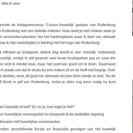
 Wist ik veel.
s eerste de Instagramcursus ‘Cursus Huwelijk’ gedaan van Ruitenburg
 Ruitenburg wel een belletje rinkelen maar weet je niet meteen waar je
 en accountancykantoor dat het hardloopteam waar ik deel van uitmaak
oop ik mijn wedstrijden in kleding met het logo van Ruitenburg.
officieel op Instagram. Iedere dag wordt er een ‘moeilijk’ onderwerp
moeilijk, omdat ik zelf gewoon veel liever bruidsjurken pas en
save the
es vind ik minder leuk, maar het voelt wel goed om te doen. Daarnaast
in plaats van dat ik straks bij een notaris zit en de helft niet begrijp. Over
us denken, wow, dit gaat me allemaal net een klein beetje te snel. Na de
E-Book in pdf van Ruitenburg, zodat je alles nog eens rustig na kunt
een huwelijk of niet? En zo ja, hoe regel je het?
er huwelijkse voorwaarden en bespreek ik de wettelijke regeling.
er trouwen mét huwelijkse voorwaarden.
orden verschillende fiscale en financiële gevolgen van het huwelijk