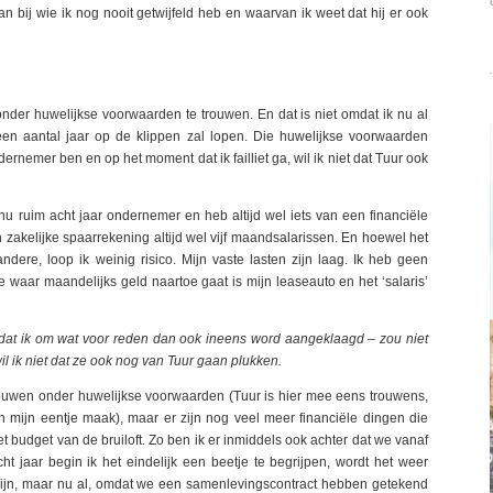
an bij wie ik nog nooit getwijfeld heb en waarvan ik weet dat hij er ook
onder huwelijkse voorwaarden te trouwen. En dat is niet omdat ik nu al
n aantal jaar op de klippen zal lopen. Die huwelijkse voorwaarden
dernemer ben en op het moment dat ik failliet ga, wil ik niet dat Tuur ook
n nu ruim acht jaar ondernemer en heb altijd wel iets van een financiële
n zakelijke spaarrekening altijd wel vijf maandsalarissen. En hoewel het
dere, loop ik weinig risico. Mijn vaste lasten zijn laag. Ik heb geen
e waar maandelijks geld naartoe gaat is mijn leaseauto en het ‘salaris’
or dat ik om wat voor reden dan ook ineens word aangeklaagd – zou niet
 ik niet dat ze ook nog van Tuur gaan plukken.
 trouwen onder huwelijkse voorwaarden (Tuur is hier mee eens trouwens,
 in mijn eentje maak), maar er zijn nog veel meer financiële dingen die
et budget van de bruiloft. Zo ben ik er inmiddels ook achter dat we vanaf
t jaar begin ik het eindelijk een beetje te begrijpen, wordt het weer
 zijn, maar nu al, omdat we een samenlevingscontract hebben getekend