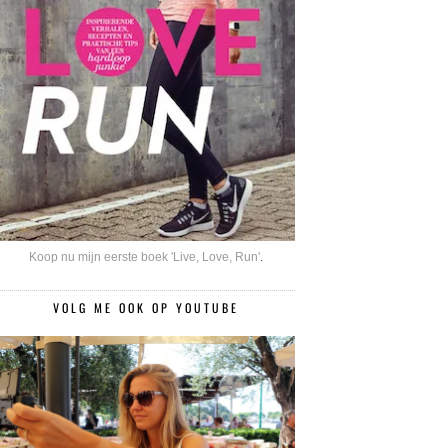
Koop nu mijn eerste boek 'Live, Love, Run'
.
VOLG ME OOK OP YOUTUBE