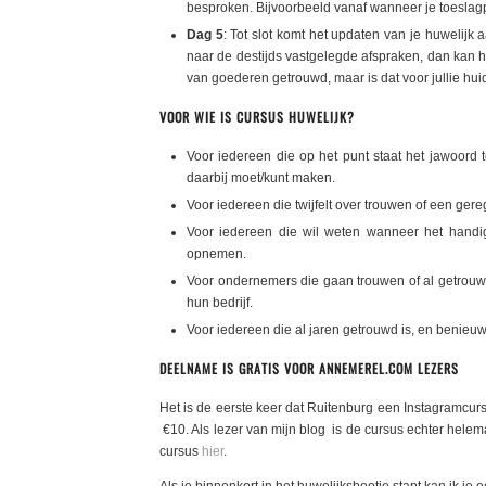
besproken. Bijvoorbeeld vanaf wanneer je toeslagp
Dag 5
: Tot slot komt het updaten van je huwelijk
naar de destijds vastgelegde afspraken, dan kan h
van goederen getrouwd, maar is dat voor jullie hu
VOOR WIE IS CURSUS HUWELIJK?
Voor iedereen die op het punt staat het jawoord 
daarbij moet/kunt maken.
Voor iedereen die twijfelt over trouwen of een gere
Voor iedereen die wil weten wanneer het handig
opnemen.
Voor ondernemers die gaan trouwen of al getrouwd
hun bedrijf.
Voor iedereen die al jaren getrouwd is, en benieuw
DEELNAME IS GRATIS VOOR ANNEMEREL.COM LEZERS
Het is de eerste keer dat Ruitenburg een Instagramcu
€10. Als lezer van mijn blog is de cursus echter hele
cursus
hier
.