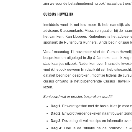
zijn we voor de belastingdienst nu ook ‘fiscaal partners’.
CURSUS HUWELIJK
Inmiddels weet ik net iets meer. Ik heb namelijk al
adviseurs & accountants. Misschien gaat er bij de naam
het van kent. Kan kloppen, Ruitenburg is het advies-
sponsort: de Ruitenburg Runners. Sinds begin dit jaar l
Vanaf maandag 11 november start de Cursus Huwelijk 
besproken en uitgelegd in Jip & Janneke-taal. Ik zeg 
date
kaartjes uitzoek. Nadenken over financiële kwesti
vind ik het ook gewoon fijn dat ik dit zelf heb uitgezocht, 
dat niet begrijpen gesproken, mocht je tijdens de curs
cursus ontvang je het bijbehorende Cursus Huwelijk 
lezen.
Benieuwd wat er precies besproken wordt?
Dag 1
: Er wordt gestart met de basis. Kies je voor 
Dag 2
: Er wordt verder gekeken naar trouwen zond
Dag 3
: Deze dag zit vol met tips en informatie ov
Dag 4
: Hoe is de situatie na de bruiloft? Er w