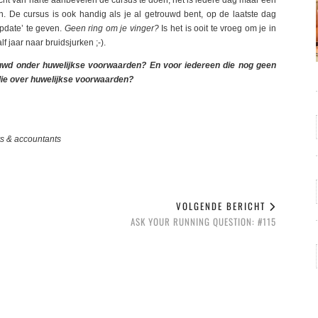
e echt van harte aanbevelen de cursus te doen, het is iedere dag maar een
n. De cursus is ook handig als je al getrouwd bent, op de laatste dag
pdate’ te geven.
Geen ring om je vinger?
Is het is ooit te vroeg om je in
f jaar naar bruidsjurken ;-).
rouwd onder huwelijkse voorwaarden? En voor iedereen die nog geen
ullie over huwelijkse voorwaarden?
s & accountants
VOLGENDE BERICHT
ASK YOUR RUNNING QUESTION: #115