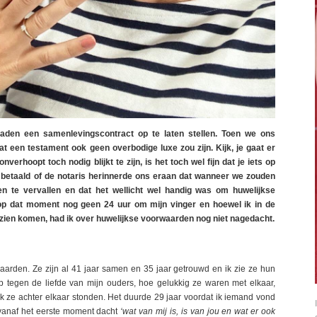
den een samenlevingscontract op te laten stellen. Toen we ons
 een testament ook geen overbodige luxe zou zijn. Kijk, je gaat er
verhoopt toch nodig blijkt te zijn, is het toch wel fijn dat je iets op
 betaald of de notaris herinnerde ons eraan dat wanneer we zouden
n te vervallen en dat het wellicht wel handig was om huwelijkse
t op dat moment nog geen 24 uur om mijn vinger en hoewel ik in de
ad zien komen, had ik over huwelijkse voorwaarden nog niet nagedacht.
aarden. Ze zijn al 41 jaar samen en 35 jaar getrouwd en ik zie ze hun
 op tegen de liefde van mijn ouders, hoe gelukkig ze waren met elkaar,
k ze achter elkaar stonden. Het duurde 29 jaar voordat ik iemand vond
 vanaf het eerste moment dacht
‘wat van mij is, is van jou en wat er ook