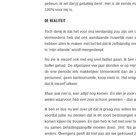
gebeurt, ik wil dat jij gelukkig bent’
. Het is de eerste m
100% voor mij is.
DE REALITEIT
Toch denk ik dat het voor ons verstandig zou zijn om 
vermoedens heb dat ons aanstaande huwelijk over ee
hebben alles te maken met het feit dat ik zelfstandig on
in ‘mijn ellende’ wordt meegesleept.
Nu zie ik mezelf ook niet erg snel failliet gaan. Ik be
buffer gehad. De afgelopen vier jaar stonden er op mij
de ene periode iets makkelijker binnenkomt dan de an
personeel, geen kantoorruimte, koop niets in. Het enig
dat ik mezelf uitkeer.
Maar wat niet is, kan altijd nog komen. En stel je vo
weten waarvoor, heb een zeer schoon geweten – dan wil
Ik ben er dus nu wel over uit dat ik graag zou willen
voordat jullie nu denken dat ik dit soort beslissingen
komen kijken bij trouwen. En dan heb ik het niet over h
nu samen belastingaangifte moeten doen. Shit. Na ach
anders. Overigens geldt dit niet pas als we getrouwd