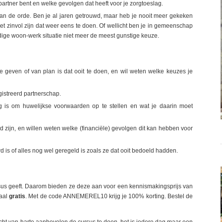
artner bent en welke gevolgen dat heeft voor je zorgtoeslag.
 aan de orde. Ben je al jaren getrouwd, maar heb je nooit meer gekeken
et zinvol zijn dat weer eens te doen. Of wellicht ben je in gemeenschap
idige woon-werk situatie niet meer de meest gunstige keuze.
te geven of van plan is dat ooit te doen, en wil weten welke keuzes je
gistreerd partnerschap.
 is om huwelijkse voorwaarden op te stellen en wat je daarin moet
 zijn, en willen weten welke (financiële) gevolgen dit kan hebben voor
d is of alles nog wel geregeld is zoals ze dat ooit bedoeld hadden.
rsus geeft. Daarom bieden ze deze aan voor een kennismakingsprijs van
maal
gratis
. Met de code ANNEMEREL10 krijg je 100% korting. Bestel de