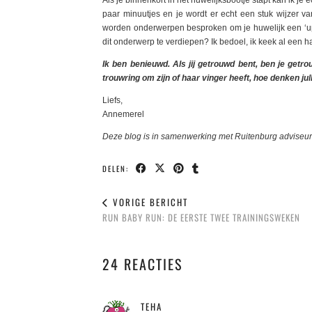
Als je binnenkort in het huwelijksbootje stapt kan ik j
paar minuutjes en je wordt er echt een stuk wijzer va
worden onderwerpen besproken om je huwelijk een ‘u
dit onderwerp te verdiepen? Ik bedoel, ik keek al een hal
Ik ben benieuwd. Als jij getrouwd bent, ben je get
trouwring om zijn of haar vinger heeft, hoe denken j
Liefs,
Annemerel
Deze blog is in samenwerking met Ruitenburg adviseur
DELEN:
VORIGE BERICHT
RUN BABY RUN: DE EERSTE TWEE TRAININGSWEKEN
24 REACTIES
TEHA