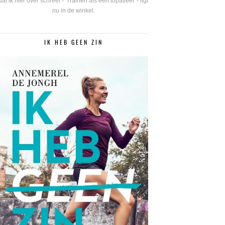
dat ik hier over schreef - 'Trainen als een topatleet' - ligt
nu in de winkel.
IK HEB GEEN ZIN