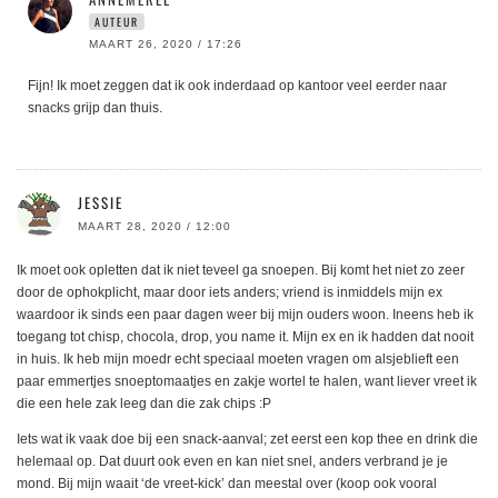
AUTEUR
MAART 26, 2020 / 17:26
Fijn! Ik moet zeggen dat ik ook inderdaad op kantoor veel eerder naar
snacks grijp dan thuis.
JESSIE
MAART 28, 2020 / 12:00
Ik moet ook opletten dat ik niet teveel ga snoepen. Bij komt het niet zo zeer
door de ophokplicht, maar door iets anders; vriend is inmiddels mijn ex
waardoor ik sinds een paar dagen weer bij mijn ouders woon. Ineens heb ik
toegang tot chisp, chocola, drop, you name it. Mijn ex en ik hadden dat nooit
in huis. Ik heb mijn moedr echt speciaal moeten vragen om alsjeblieft een
paar emmertjes snoeptomaatjes en zakje wortel te halen, want liever vreet ik
die een hele zak leeg dan die zak chips :P
Iets wat ik vaak doe bij een snack-aanval; zet eerst een kop thee en drink die
helemaal op. Dat duurt ook even en kan niet snel, anders verbrand je je
mond. Bij mijn waait ‘de vreet-kick’ dan meestal over (koop ook vooral