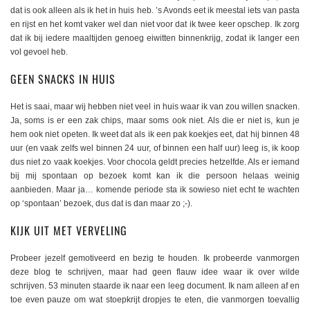
dat is ook alleen als ik het in huis heb. ’s Avonds eet ik meestal iets van pasta
en rijst en het komt vaker wel dan niet voor dat ik twee keer opschep. Ik zorg
dat ik bij iedere maaltijden genoeg eiwitten binnenkrijg, zodat ik langer een
vol gevoel heb.
GEEN SNACKS IN HUIS
Het is saai, maar wij hebben niet veel in huis waar ik van zou willen snacken.
Ja, soms is er een zak chips, maar soms ook niet. Als die er niet is, kun je
hem ook niet opeten. Ik weet dat als ik een pak koekjes eet, dat hij binnen 48
uur (en vaak zelfs wel binnen 24 uur, of binnen een half uur) leeg is, ik koop
dus niet zo vaak koekjes. Voor chocola geldt precies hetzelfde. Als er iemand
bij mij spontaan op bezoek komt kan ik die persoon helaas weinig
aanbieden. Maar ja… komende periode sta ik sowieso niet echt te wachten
op ‘spontaan’ bezoek, dus dat is dan maar zo ;-).
KIJK UIT MET VERVELING
Probeer jezelf gemotiveerd en bezig te houden. Ik probeerde vanmorgen
deze blog te schrijven, maar had geen flauw idee waar ik over wilde
schrijven. 53 minuten staarde ik naar een leeg document. Ik nam alleen af en
toe even pauze om wat stoepkrijt dropjes te eten, die vanmorgen toevallig