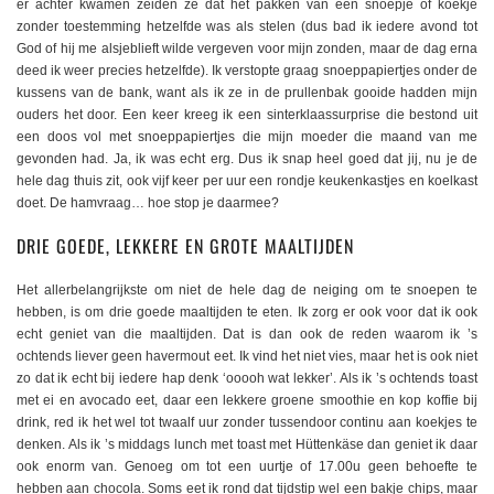
er achter kwamen zeiden ze dat het pakken van een snoepje of koekje
zonder toestemming hetzelfde was als stelen (dus bad ik iedere avond tot
God of hij me alsjeblieft wilde vergeven voor mijn zonden, maar de dag erna
deed ik weer precies hetzelfde). Ik verstopte graag snoeppapiertjes onder de
kussens van de bank, want als ik ze in de prullenbak gooide hadden mijn
ouders het door. Een keer kreeg ik een sinterklaassurprise die bestond uit
een doos vol met snoeppapiertjes die mijn moeder die maand van me
gevonden had. Ja, ik was echt erg. Dus ik snap heel goed dat jij, nu je de
hele dag thuis zit, ook vijf keer per uur een rondje keukenkastjes en koelkast
doet. De hamvraag… hoe stop je daarmee?
DRIE GOEDE, LEKKERE EN GROTE MAALTIJDEN
Het allerbelangrijkste om niet de hele dag de neiging om te snoepen te
hebben, is om drie goede maaltijden te eten. Ik zorg er ook voor dat ik ook
echt geniet van die maaltijden. Dat is dan ook de reden waarom ik ’s
ochtends liever geen havermout eet. Ik vind het niet vies, maar het is ook niet
zo dat ik echt bij iedere hap denk ‘ooooh wat lekker’. Als ik ’s ochtends toast
met ei en avocado eet, daar een lekkere groene smoothie en kop koffie bij
drink, red ik het wel tot twaalf uur zonder tussendoor continu aan koekjes te
denken. Als ik ’s middags lunch met toast met Hüttenkäse dan geniet ik daar
ook enorm van. Genoeg om tot een uurtje of 17.00u geen behoefte te
hebben aan chocola. Soms eet ik rond dat tijdstip wel een bakje chips, maar