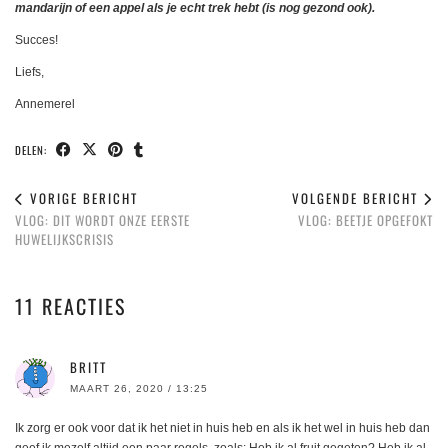
mandarijn of een appel als je echt trek hebt (is nog gezond ook).
Succes!
Liefs,
Annemerel
DELEN:
VORIGE BERICHT
VOLGENDE BERICHT
VLOG: DIT WORDT ONZE EERSTE
VLOG: BEETJE OPGEFOKT
HUWELIJKSCRISIS
11 REACTIES
BRITT
MAART 26, 2020 / 13:25
Ik zorg er ook voor dat ik het niet in huis heb en als ik het wel in huis heb dan
geef ik mezelf altijd een paar regels, zoals: Heb ik al fruit gegeten? Heb ik al