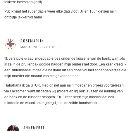
lekkere theesmaakjes!!).
PS: ik vind het super dat je weer elke dag vlogt! Jij en Tuur kletsen mijn
ontbijtje lekker vol haha
ROSEMARIJN
MAART 28, 2020 / 18:38
‘Ik verstopte graag snoeppapiertjes onder de kussens van de bank, want als
ik ze in de prullenbak gooide hadden mijn ouders het door. Een keer kreeg ik
een sinterklaassurprise die bestond uit een doos vol met snoeppapiertjes die
mijn moeder die maand van me gevonden had.’
Hahahaha ik ga STUK. Heb dit net aan mijn moeder en broers voorgelezen
via Facetimen want dit deden wij (broers en ik) ook. Tussen de leuning van
de bank en de kussens stoppen. En 1 keer heeft mijn moeder dat ook
middenin de woonkamer gelegd, met dezelfde boodschap.
ANNEMEREL