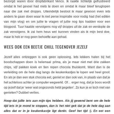
bezorgd waren door dropfabrikant Venco. Ik raakte lichtelijk gefrustreerd
omdat ik het gevoel had niets te doen en omdat ik maar bleef teruglopen
naar die zak met dropjes. Uiteindelijk besloot ik maar gewoon even iets
anders te gaan doen waar ik niet perse inspiratie voor nodig had (het editen
van mijn vlog) en om jullie te vragen of jullie nog tips hadden voor een
blogpost. Tuur haalde vervolgens nog vijf dropjes uit de zak en verstopte de
zak vervolgens. Ik zal hem heus wel kunnen vinden als ik mijn best doe,
maar ik heb er nog geen behoefte aan gehad.
WEES OOK EEN BEETJE CHILL TEGENOVER JEZELF
Jezelf alles ontzeggen is ook geen oplossing. Iets lekkers halen bij het
boodschappen doen is helemaal prima, als je maar niet met drie zakken
chips, vijf pakken koek en tien repen chocola thuiskomt. Want dan is de
verleiding om de hele dag langs de keukenkastjes te lopen wel heel groot.
En als je dan een stuk chocola eet, geniet er dan ook van, in plaats van dat je
het achteloos achter je computer wegwerkt. Of… erger nog, dat je boos wordt
op jezelf dat je ‘weer wat ongezonds hebt gegeten’. Zo kun je er toch niet van
genieten? Dubbel verlies.
Hoop dat jullie iets aan mijn tips hebben. Als jij gewend bent om de hele
tijd iets in je mond te stoppen, dan is het niet gek dat je de hele dag aan
alles dat er in je keukenkastje ligt denkt. Geef het tijd :). En eet een