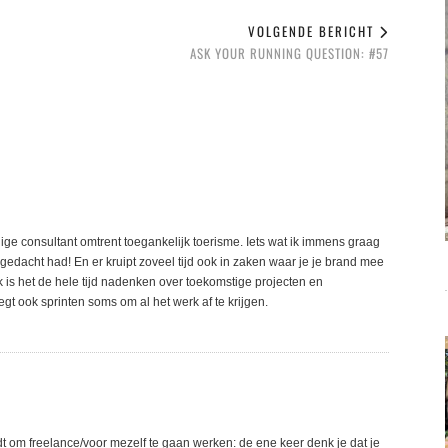
VOLGENDE BERICHT
ASK YOUR RUNNING QUESTION: #57
dige consultant omtrent toegankelijk toerisme. Iets wat ik immens graag
 gedacht had! En er kruipt zoveel tijd ook in zaken waar je je brand mee
k is het de hele tijd nadenken over toekomstige projecten en
gt ook sprinten soms om al het werk af te krijgen.
t om freelance/voor mezelf te gaan werken: de ene keer denk je dat je