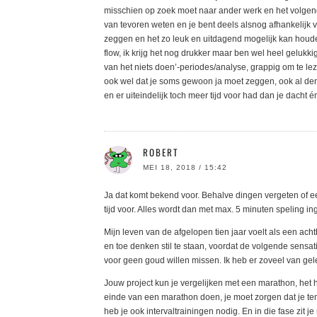
misschien op zoek moet naar ander werk en het volgende
van tevoren weten en je bent deels alsnog afhankelijk 
zeggen en het zo leuk en uitdagend mogelijk kan houden!
flow, ik krijg het nog drukker maar ben wel heel gelukki
van het niets doen’-periodes/analyse, grappig om te lez
ook wel dat je soms gewoon ja moet zeggen, ook al denk 
en er uiteindelijk toch meer tijd voor had dan je dacht én
ROBERT
MEI 18, 2018 / 15:42
Ja dat komt bekend voor. Behalve dingen vergeten of een
tijd voor. Alles wordt dan met max. 5 minuten speling in
Mijn leven van de afgelopen tien jaar voelt als een ach
en toe denken stil te staan, voordat de volgende sensat
voor geen goud willen missen. Ik heb er zoveel van ge
Jouw project kun je vergelijken met een marathon, het h
einde van een marathon doen, je moet zorgen dat je te
heb je ook intervaltrainingen nodig. En in die fase zit j