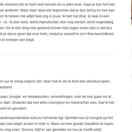
 moment zijn er heel veel kansen en is alles leuk, maar je kan het niet
van anderen. Maar daar staat wel tegenover dat je dus zelf ja en nee kan
 Ik herken me altijd heel erg in jouw ‘ik heb het druk, ik raak in een
g’- vs. ‘ik doe niets, word improductief, doe nog minder, word ongelukkig
en. Als ik één ding heb geleerd in/over mijn eigen leven dan is dat dus
je dat er geen tijd voor hebt, omdat je vanzelf in zo’n flow terechtkomt
 er energie van krijgt.
 uur te vroeg ergens zijn, daar heb ik als ik druk ben absoluut geen
gepland.
tbaan; hoogte- en dieptepunten, versnellingen, over de kop gaan en af
ie start. Ondanks dat niet alles rozengeur en maneschijn was, had ik het
leerd en genoten!
ardlooponderdeel wat jou het beste ligt. Sprinten kun je hooguit op het
mpo van begin af aan in orde is. Maar om een goede marathon te lopen
e nu nog even. Succes, blijf er van genieten en hou je hoofd erbij!