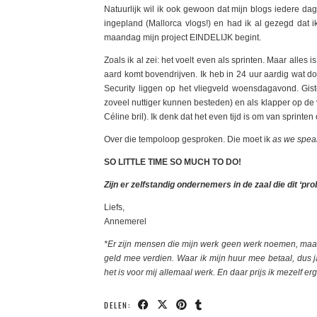
Natuurlijk wil ik ook gewoon dat mijn blogs iedere da
ingepland (Mallorca vlogs!) en had ik al gezegd da
maandag mijn project EINDELIJK begint.
Zoals ik al zei: het voelt even als sprinten. Maar alles
aard komt bovendrijven. Ik heb in 24 uur aardig wat do
Security liggen op het vliegveld woensdagavond. Giste
zoveel nuttiger kunnen besteden) en als klapper op de vu
Céline bril). Ik denk dat het even tijd is om van sprin
Over die tempoloop gesproken. Die moet ik
as we spea
SO LITTLE TIME SO MUCH TO DO!
Zijn er zelfstandig ondernemers in de zaal die dit ‘p
Liefs,
Annemerel
*Er zijn mensen die mijn werk geen werk noemen, maar
geld mee verdien. Waar ik mijn huur mee betaal, dus 
het is voor mij allemaal werk. En daar prijs ik mezelf e
DELEN: