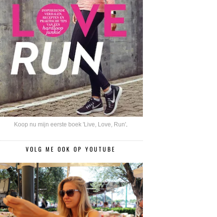
Koop nu mijn eerste boek 'Live, Love, Run'
.
VOLG ME OOK OP YOUTUBE