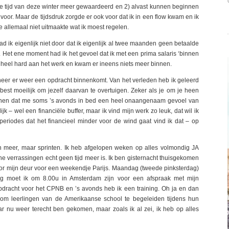
vrije tijd van deze winter meer gewaardeerd en 2) alvast kunnen beginnen
 voor. Maar de tijdsdruk zorgde er ook voor dat ik in een flow kwam en ik
me allemaal niet uitmaakte wat ik moest regelen.
ad ik eigenlijk niet door dat ik eigenlijk al twee maanden geen betaalde
Het ene moment had ik het gevoel dat ik met een prima salaris ‘binnen
) heel hard aan het werk en kwam er ineens niets meer binnen.
nneer er weer een opdracht binnenkomt. Van het verleden heb ik geleerd
s best moeilijk om jezelf daarvan te overtuigen. Zeker als je om je heen
tkennen dat me soms ’s avonds in bed een heel onaangenaam gevoel van
jk – wel een financiële buffer, maar ik vind mijn werk zo leuk, dat wil ik
periodes dat het financieel minder voor de wind gaat vind ik dat – op
llen meer, maar sprinten. Ik heb afgelopen weken op alles volmondig JA
ine verrassingen echt geen tijd meer is. Ik ben gisternacht thuisgekomen
oor mijn deur voor een weekendje Parijs. Maandag (tweede pinksterdag)
ag moet ik om 8.00u in Amsterdam zijn voor een afspraak met mijn
pdracht voor het CPNB en ’s avonds heb ik een training. Oh ja en dan
om leerlingen van de Amerikaanse school te begeleiden tijdens hun
ar nu weer terecht ben gekomen, maar zoals ik al zei, ik heb op alles