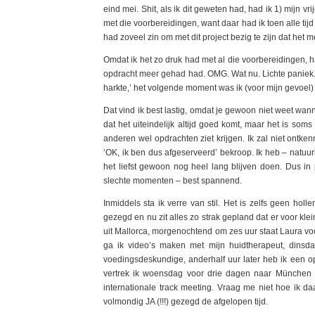
eind mei. Shit, als ik dit geweten had, had ik 1) mijn 
met die voorbereidingen, want daar had ik toen alle tijd
had zoveel zin om met dit project bezig te zijn dat het 
Omdat ik het zo druk had met al die voorbereidingen, h
opdracht meer gehad had. OMG. Wat nu. Lichte paniek. 
harkte,’ het volgende moment was ik (voor mijn gevoel
Dat vind ik best lastig, omdat je gewoon niet weet wa
dat het uiteindelijk altijd goed komt, maar het is som
anderen wel opdrachten ziet krijgen. Ik zal niet on
‘OK, ik ben dus afgeserveerd’ bekroop. Ik heb – natuurli
het liefst gewoon nog heel lang blijven doen. Dus in 
slechte momenten – best spannend.
Inmiddels sta ik verre van stil. Het is zelfs geen ho
gezegd en nu zit alles zo strak gepland dat er voor kle
uit Mallorca, morgenochtend om zes uur staat Laura v
ga ik video’s maken met mijn huidtherapeut, dinsd
voedingsdeskundige, anderhalf uur later heb ik een o
vertrek ik woensdag voor drie dagen naar München 
internationale track meeting. Vraag me niet hoe ik da
volmondig JA (!!!) gezegd de afgelopen tijd.