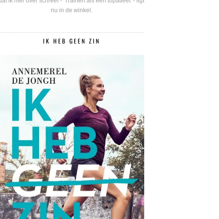
dat ik hier over schreef - 'Trainen als een topatleet' - ligt
nu in de winkel.
IK HEB GEEN ZIN