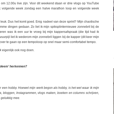
g om 12.00u live zijn. Voor dit weekend staan er drie vlogs op YouTube
t ik volgende week zondag een halve marathon loop en volgende week
 is leuk. Dus het komt goed. Enig nadeel van deze sprint? Mijn chaotische
mme dingen gedaan. Zo liet ik mijn spiksplinternieuwe zonnebril bij de
ren was ik een uur te vroeg bij mijn kappersafspraak (die tijd had ik
urpijl liet ik wederom mijn zonnebril liggen bij de kapper (dit keer mijn
ten over te gaan op een tempoloop op snel maar semi-comfortabel tempo.
k
eigenlijk ook nog doen.
robleem’ herkennen?
 een hobby. Hoewel mijn werk begon als hobby, is het wel waar ik mijn
ja, bloggen, Instagrammen, vlogs maken, boeken en columns schrijven,
rg gelukkig mee.