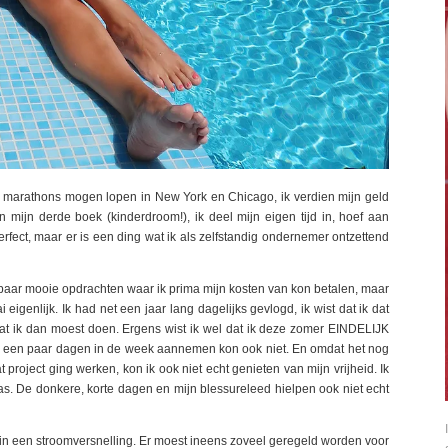
eb marathons mogen lopen in New York en Chicago, ik verdien mijn geld
n mijn derde boek (kinderdroom!), ik deel mijn eigen tijd in, hoef aan
erfect, maar er is een ding wat ik als zelfstandig ondernemer ontzettend
en paar mooie opdrachten waar ik prima mijn kosten van kon betalen, maar
igenlijk. Ik had net een jaar lang dagelijks gevlogd, ik wist dat ik dat
wat ik dan moest doen. Ergens wist ik wel dat ik deze zomer EINDELIJK
or een paar dagen in de week aannemen kon ook niet. En omdat het nog
project ging werken, kon ik ook niet echt genieten van mijn vrijheid. Ik
as. De donkere, korte dagen en mijn blessureleed hielpen ook niet echt
 in een stroomversnelling. Er moest ineens zoveel geregeld worden voor