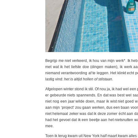
Begrijp me niet verkeerd, ik hou van mijn werk*. Ik h
met wat ik het liefste doe (dingen maken), ik werk aa
niemand verantwoording af te leggen. Het klinkt echt p
lastig vind:
het is altijd hollen of stilstaan.
Afgelopen winter stond ik stil. Of nou ja, ik had wel e
er gebeurde niets spannends. En dat was best wel saai e
niet nog een jaar wilde doen, maar ik wist niet goed 
aan mijn ‘project’ zou gaan werken, dus een baan vo
niet helemaal zeker was dat ik deze zomer écht aan dat 
had het gevoel dat ik een beetje aan het nietsnutten w
mee.
Toen ik terug kwam uit New York half maart kwam alles