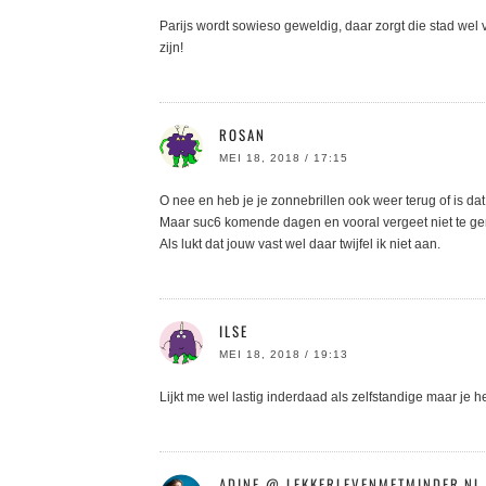
Parijs wordt sowieso geweldig, daar zorgt die stad wel v
zijn!
ROSAN
MEI 18, 2018 / 17:15
O nee en heb je je zonnebrillen ook weer terug of is da
Maar suc6 komende dagen en vooral vergeet niet te gen
Als lukt dat jouw vast wel daar twijfel ik niet aan.
ILSE
MEI 18, 2018 / 19:13
Lijkt me wel lastig inderdaad als zelfstandige maar je 
ADINE @ LEKKERLEVENMETMINDER.NL