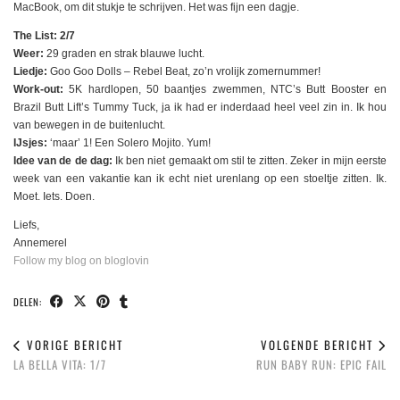
MacBook, om dit stukje te schrijven. Het was fijn een dagje.
The List: 2/7
Weer:
29 graden en strak blauwe lucht.
Liedje:
Goo Goo Dolls – Rebel Beat, zo’n vrolijk zomernummer!
Work-out:
5K hardlopen, 50 baantjes zwemmen, NTC’s Butt Booster en
Brazil Butt Lift’s Tummy Tuck, ja ik had er inderdaad heel veel zin in. Ik hou
van bewegen in de buitenlucht.
IJsjes:
‘maar’ 1! Een Solero Mojito. Yum!
Idee van de de dag:
Ik ben niet gemaakt om stil te zitten. Zeker in mijn eerste
week van een vakantie kan ik echt niet urenlang op een stoeltje zitten. Ik.
Moet. Iets. Doen.
Liefs,
Annemerel
Follow my blog on bloglovin
DELEN:
VORIGE BERICHT
VOLGENDE BERICHT
LA BELLA VITA: 1/7
RUN BABY RUN: EPIC FAIL