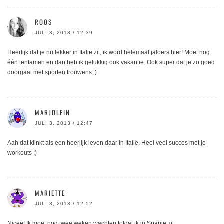
ROOS
JULI 3, 2013 / 12:39
Heerlijk dat je nu lekker in Italië zit, ik word helemaal jaloers hier! Moet nog
één tentamen en dan heb ik gelukkig ook vakantie. Ook super dat je zo goed
doorgaat met sporten trouwens :)
MARJOLEIN
JULI 3, 2013 / 12:47
Aah dat klinkt als een heerlijk leven daar in Italië. Heel veel succes met je
workouts ;)
MARIETTE
JULI 3, 2013 / 12:52
Nicee! Ik moet nog twee weken wachten totdat ik in Spanje zit…