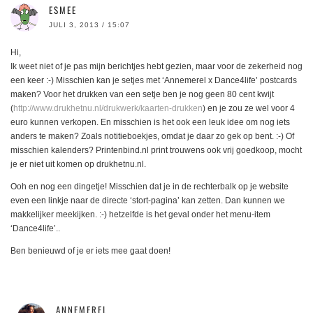
ESMEE
JULI 3, 2013 / 15:07
Hi,
Ik weet niet of je pas mijn berichtjes hebt gezien, maar voor de zekerheid nog
een keer :-) Misschien kan je setjes met ‘Annemerel x Dance4life’ postcards
maken? Voor het drukken van een setje ben je nog geen 80 cent kwijt
(
http://www.drukhetnu.nl/drukwerk/kaarten-drukken
) en je zou ze wel voor 4
euro kunnen verkopen. En misschien is het ook een leuk idee om nog iets
anders te maken? Zoals notitieboekjes, omdat je daar zo gek op bent. :-) Of
misschien kalenders? Printenbind.nl print trouwens ook vrij goedkoop, mocht
je er niet uit komen op drukhetnu.nl.
Ooh en nog een dingetje! Misschien dat je in de rechterbalk op je website
even een linkje naar de directe ‘stort-pagina’ kan zetten. Dan kunnen we
makkelijker meekijken. :-) hetzelfde is het geval onder het menu-item
‘Dance4life’..
Ben benieuwd of je er iets mee gaat doen!
ANNEMEREL