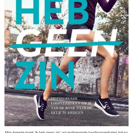
Mijn tweede boek ‘Ik heb geen zin’ vol motiverende hardloopverhalen ligt nu