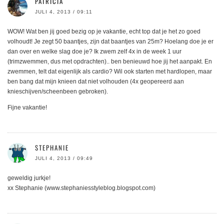
PATRICIA
JULI 4, 2013 / 09:11
WOW! Wat ben jij goed bezig op je vakantie, echt top dat je het zo goed
volhoudt! Je zegt 50 baantjes, zijn dat baantjes van 25m? Hoelang doe je er
dan over en welke slag doe je? Ik zwem zelf 4x in de week 1 uur
(trimzwemmen, dus met opdrachten).. ben benieuwd hoe jij het aanpakt. En
zwemmen, telt dat eigenlijk als cardio? Wil ook starten met hardlopen, maar
ben bang dat mijn knieen dat niet volhouden (4x geopereerd aan
knieschijven/scheenbeen gebroken).
Fijne vakantie!
STEPHANIE
JULI 4, 2013 / 09:49
geweldig jurkje!
xx Stephanie (www.stephaniesstyleblog.blogspot.com)