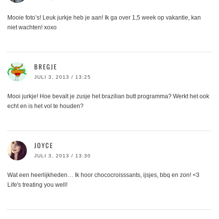
Mooie foto’s! Leuk jurkje heb je aan! Ik ga over 1,5 week op vakantie, kan
niet wachten! xoxo
BREGJE
JULI 3, 2013 / 13:25
Mooi jurkje! Hoe bevalt je zusje het brazilian butt programma? Werkt het ook
echt en is het vol te houden?
JOYCE
JULI 3, 2013 / 13:30
Wat een heerlijkheden… Ik hoor chococroisssants, ijsjes, bbq en zon! <3
Life's treating you well!