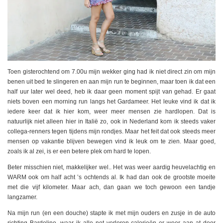
Toen gisterochtend om 7.00u mijn wekker ging had ik niet direct zin om mijn
benen uit bed te slingeren en aan mijn run te beginnen, maar toen ik dat een
half uur later wel deed, heb ik daar geen moment spijt van gehad. Er gaat
niets boven een morning run langs het Gardameer. Het leuke vind ik dat ik
iedere keer dat ik hier kom, weer meer mensen zie hardlopen. Dat is
natuurlijk niet alleen hier in Italië zo, ook in Nederland kom ik steeds vaker
collega-renners tegen tijdens mijn rondjes. Maar het feit dat ook steeds meer
mensen op vakantie blijven bewegen vind ik leuk om te zien. Maar goed,
zoals ik al zei, is er een betere plek om hard te lopen.
Beter misschien niet, makkelijker wel.. Het was weer aardig heuvelachtig en
WARM ook om half acht ’s ochtends al. Ik had dan ook de grootste moeite
met die vijf kilometer. Maar ach, dan gaan we toch gewoon een tandje
langzamer.
Na mijn run (en een douche) stapte ik met mijn ouders en zusje in de auto
richting Bardolino, waar ik alle net verloren calorieën er weer aan at door