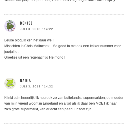
DENISE
JULI 3, 2013 / 14:22
Leuke blog, ik ken het daar wel!
Misschien is Chris Malinchek – So good to me ook een lekker nummer voor
jou/jullie..
Groetjes uit een regenachtig Helmond!!
NADIA
JULI 3, 2013 / 14:32
Klinkt echt heeerlijk! Ik hou ook zo van buitelandse supermarkten, de moeder
van mijn vriend woont in Engeland en altijd als ik daar ben MOET ik naar
zo’n grote supermarkt, kan er echt een paar uur zoet zijn.