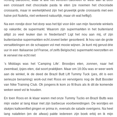
een croissant met chocolade pasta te eten (ze noemen het chocolade
croissants, maar in werkelijkheid zijn het gruwelijk grote croissants met een
halve pot Nutella, niet verkeerd natuurlijk, maar oh wat heftig!).
Na een rondje door het dorp was het tijd voor één van mijn favoriete winkels
op vakantie; de supermarkt. Waarom zijn supermarkten in het buitenland
altijd zo veel leuker dan in Nederland? Ligt het nou aan mij, of zijn
buitenlandse supermarkten echt zoveel beter gesorteerd. Ik hou van de grote
versafdelingen en de schappen vol met mooie wijnen. Je kunt mij gerust drie
uur in een Italiaanse (of Franse, of zelfs Belgische) supermarkt neerzetten en
ik verveel me echt niet
’s Middags was het ‘Camping Life’. Broodjes eten, zonnen, naar het
zwembad, ijsjes eten, dat soort praktijken. Maar om 18.00u was er weer werk
aan de winkel, ik de deed de Brazil Butt Lift Tummy Tuck (yes, dit is een
serieuze benaming) work-out met Roos en vervolgens nog de Butt Booster
van Nike Training Club. Oh jongens ik kom zo fit thuis als ik dit de komende
weken weet vol te houden.
En toen Roos en ik klaar waren met onze Tummy Tucks en Brazil Butts was
mijn vader al lang klaar met zijn barbecue voorbereidingen. De worstjes en
stukjes kalkoenfilet gingen er prima in, evenals de salade overigens. Na heel
lang natafelen (en de afwas) pakte iedereen zijn boek erbij en ik mijn