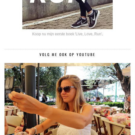
Koop nu mijn eerste boek 'Live, Love, Run'
.
VOLG ME OOK OP YOUTUBE